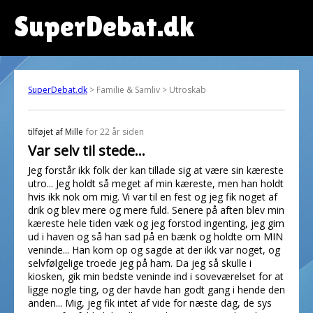
SuperDebat.dk
SuperDebat.dk
> Familie & Samliv > Utroskab
tilføjet af
Mille
for 22 år siden
Var selv til stede...
Jeg forstår ikk folk der kan tillade sig at være sin kæreste
utro... Jeg holdt så meget af min kæreste, men han holdt
hvis ikk nok om mig. Vi var til en fest og jeg fik noget af
drik og blev mere og mere fuld. Senere på aften blev min
kæreste hele tiden væk og jeg forstod ingenting, jeg gim
ud i haven og så han sad på en bænk og holdte om MIN
veninde... Han kom op og sagde at der ikk var noget, og
selvfølgelige troede jeg på ham. Da jeg så skulle i
kiosken, gik min bedste veninde ind i soveværelset for at
ligge nogle ting, og der havde han godt gang i hende den
anden... Mig, jeg fik intet af vide for næste dag, de sys