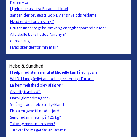
Panservits..
Hjælp til musik fra Paradise Hotel
sangen der bruges til Bob Dylans nye cds reklame
Hvad er det for en sang ?!
Bruger undersøgelse omkring energibesparende ruder
Alle skulle bare hedde "anonym"
dansk sang
Hvad sker der for min mail?
Helse & Sundhed
Hjælp med stemmer til at Michelle kan få et nyt sm
WHO: Uundgåeligt at ebola spreder sig i Europa
En hemmelighed blev afsløret?
Alvorlig træthed?!
Har vi glemt drengene?
56-årig død af ebola i Tyskland
Ebola en gave til moder jord
Sundhedsminister på 125 kg?
Tabe kg mens man sover?
Tænker for meget før en løbetur.