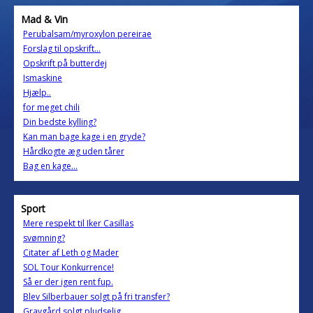
Mad & Vin
Perubalsam/myroxylon pereirae
Forslag til opskrift...
Opskrift på butterdej
Ismaskine
Hjælp..
for meget chili
Din bedste kylling?
Kan man bage kage i en gryde?
Hårdkogte æg uden tårer
Bag en kage...
Sport
Mere respekt til Iker Casillas
svømning?
Citater af Leth og Mader
SOL Tour Konkurrence!
Så er der igen rent fup.
Blev Silberbauer solgt på fri transfer?
Gravgård solgt pludselig