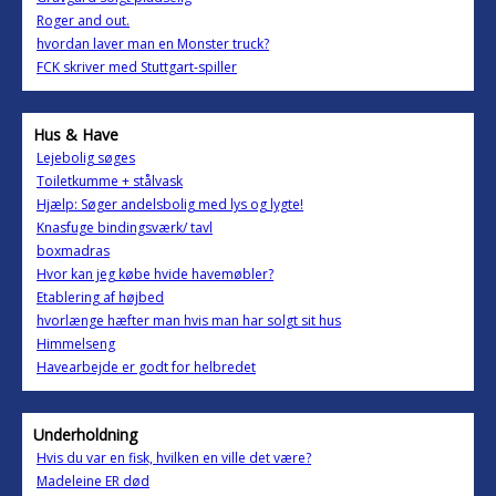
Roger and out.
hvordan laver man en Monster truck?
FCK skriver med Stuttgart-spiller
Hus & Have
Lejebolig søges
Toiletkumme + stålvask
Hjælp: Søger andelsbolig med lys og lygte!
Knasfuge bindingsværk/ tavl
boxmadras
Hvor kan jeg købe hvide havemøbler?
Etablering af højbed
hvorlænge hæfter man hvis man har solgt sit hus
Himmelseng
Havearbejde er godt for helbredet
Underholdning
Hvis du var en fisk, hvilken en ville det være?
Madeleine ER død