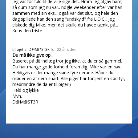
jeg var for fuld til de ville sige det.. Hmm jeg tilgav ham,
så dum som jeg nu var.. nogle weekender efter var han
sammen med sin eks... også var det slut, og hele den
dag spillede han den sang "undskyld" fra L.O.C... Jeg
elskede dig Mike, men det skulle du havde tænkt på...
Knus den triste
tilføjet af
D@M@ST3R
for 22 år siden
Du må ikke give op.
Baseret på dit indlæg tror jeg ikke, at du er så gammel.
Du har mange gode forhold foran dig. Mike var en røv.
Heldigvis er der mange søde fyre derude. Håber du
møder en af dem snart. Alle piger har fortjent en sød fyr,
medmindre de da er til piger:)
Held og lykke
Mvh.
D@M@ST3R