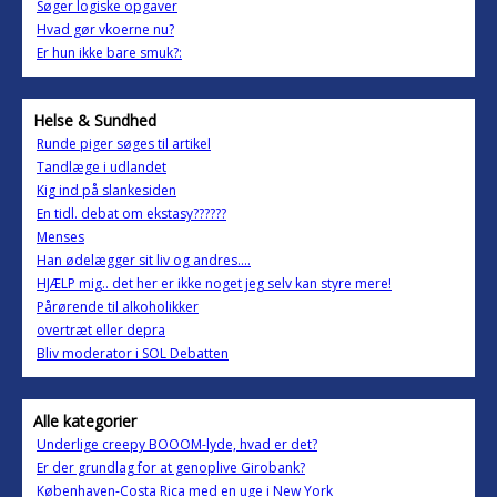
Søger logiske opgaver
Hvad gør vkoerne nu?
Er hun ikke bare smuk?:
Helse & Sundhed
Runde piger søges til artikel
Tandlæge i udlandet
Kig ind på slankesiden
En tidl. debat om ekstasy??????
Menses
Han ødelægger sit liv og andres....
HJÆLP mig.. det her er ikke noget jeg selv kan styre mere!
Pårørende til alkoholikker
overtræt eller depra
Bliv moderator i SOL Debatten
Alle kategorier
Underlige creepy BOOOM-lyde, hvad er det?
Er der grundlag for at genoplive Girobank?
Københaven-Costa Rica med en uge i New York