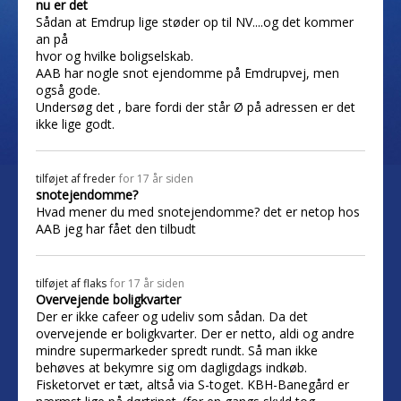
nu er det
Sådan at Emdrup lige støder op til NV....og det kommer
an på
hvor og hvilke boligselskab.
AAB har nogle snot ejendomme på Emdrupvej, men
også gode.
Undersøg det , bare fordi der står Ø på adressen er det
ikke lige godt.
tilføjet af
freder
for 17 år siden
snotejendomme?
Hvad mener du med snotejendomme? det er netop hos
AAB jeg har fået den tilbudt
tilføjet af
flaks
for 17 år siden
Overvejende boligkvarter
Der er ikke cafeer og udeliv som sådan. Da det
overvejende er boligkvarter. Der er netto, aldi og andre
mindre supermarkeder spredt rundt. Så man ikke
behøves at bekymre sig om dagligdags indkøb.
Fisketorvet er tæt, altså via S-toget. KBH-Banegård er