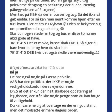
nærmst lige på dørtrinet. (for en gangs skyld tog
politikerne dengang en beslutning der duede. Nemlig
påbegyndelsen af S-togene)
Men tæt på KBH da der er busser og tog. Så det ikke så
galt endda. For så kan man nemt komme hjem efter en
tur i byen. Eller et smut i Nyhavn.🙂 Uden at bekymre sig
om promilikørsel og parkering. 😃
Skal du nogen steder m tog og bus er disse to numre
altid gode at have.
36131415 Det er movia, busselskab i KBH. Så siger du
bare hvor du er og hvor du skal hen.
70131415 DSB hvis det også skulle være nødvendigt.😉
tilføjet af
mrcasulokket
for 17 år siden
nå ja
De har også nogle på Lærsø parkalle.
AAB har den politik at der IKKE er nogle
vedligeholdskonto i deres ejendomme.
D.v.S at det er kun den helt skrabede opdatering af
lejligheden, der står ikke nogle penge som du kan bruge
til vedligehold.
Du kan være heldig at overtage en der er i god stand,
men det modsatte er mere dagens orden.