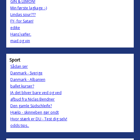
GIN & LEMON!
Min første lagkage :-)
Lindas sour???
FY- for Satan!
edike
Hans´vafler.
mad og vin
Sport
Sådan ser
Danmark - Sverige
Danmark - Albanien
ballet kurser?
JA det bliver bare ved og ved
afbud fra Niclas Bendner
Den gamle Südschleife?
Hjælp - skinneben gør ondt
Hvor stærk er DU - Test dig selv!
odds tips..