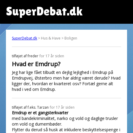
SuperDebat.dk
SuperDebat.dk
> Hus & Have > Boligen
tilføjet af
freder
for 17 år siden
Hvad er Emdrup?
Jeg har lige fået tilbudt en dejlig lejlighed i Emdrup på
Emdrupvej, Østerbro men har aldrig været derude? Hvad
ligger der, hvordan er kvarteret osv? Fortæl gerne alt
hvad i ved om Emdrup.
tilføjet af
f.eks. Tarzan
for 17 år siden
Emdrup er et gangsterkvarter
med bandekriminalitet, narko og vold og daglige trusler
om vold og dumembøder.
Flytter du derud så husk at inkludere beskyttelsespenge i