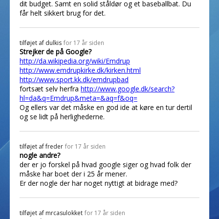
dit budget. Samt en solid ståldør og et baseballbat. Du
får helt sikkert brug for det.
tilføjet af
dulkis
for 17 år siden
Strejker de på Google?
http://da.wikipedia.org/wiki/Emdrup
http://www.emdrupkirke.dk/kirken.html
http://www.sport.kk.dk/emdrupbad
fortsæt selv herfra
http://www.google.dk/search?
hl=da&q=Emdrup&meta=&aq=f&oq=
Og ellers var det måske en god ide at køre en tur dertil
og se lidt på herlighederne.
tilføjet af
freder
for 17 år siden
nogle andre?
der er jo forskel på hvad google siger og hvad folk der
måske har boet der i 25 år mener.
Er der nogle der har noget nyttigt at bidrage med?
tilføjet af
mrcasulokket
for 17 år siden