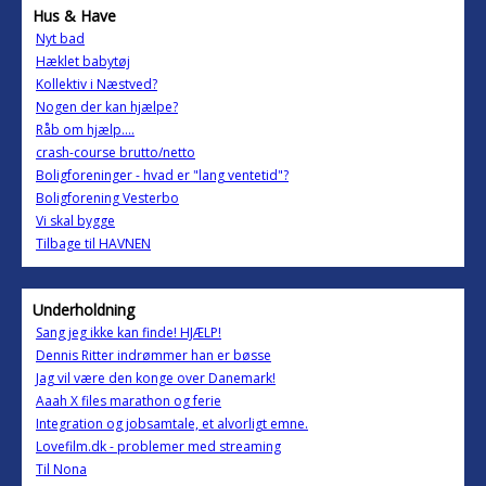
Hus & Have
Nyt bad
Hæklet babytøj
Kollektiv i Næstved?
Nogen der kan hjælpe?
Råb om hjælp....
crash-course brutto/netto
Boligforeninger - hvad er "lang ventetid"?
Boligforening Vesterbo
Vi skal bygge
Tilbage til HAVNEN
Underholdning
Sang jeg ikke kan finde! HJÆLP!
Dennis Ritter indrømmer han er bøsse
Jag vil være den konge over Danemark!
Aaah X files marathon og ferie
Integration og jobsamtale, et alvorligt emne.
Lovefilm.dk - problemer med streaming
Til Nona