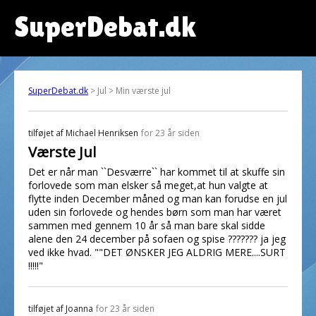
SuperDebat.dk
SuperDebat.dk
> Jul > Min værste jul
tilføjet af
Michael Henriksen
for 23 år siden
Værste Jul
Det er når man ``Desværre`` har kommet til at skuffe sin
forlovede som man elsker så meget,at hun valgte at
flytte inden December måned og man kan forudse en jul
uden sin forlovede og hendes børn som man har været
sammen med gennem 10 år så man bare skal sidde
alene den 24 december på sofaen og spise ??????? ja jeg
ved ikke hvad. ""DET ØNSKER JEG ALDRIG MERE....SURT
!!!!!"
tilføjet af
Joanna
for 23 år siden