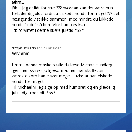
Øhm...
Øh.... Jeg er lidt forvirret??? hvordan kan det være hun
forlader dig blot fordi du elskede hende for meget??? det
hænger da vist ikke sammen, med mindre du lukkede
hende "inde" så hun følte hun blev kvalt....
lidt forvirret i denne skøre juletid *SS*
tilføjet af
Karin
for 22 år siden
Selv øhm
Hmm. Joanna måske skulle du læse Michael's indlæg
igen..han skriver jo ligesom at han har skuffet sin
kæreste som han elsker meget ....ikke at han elskede
hende for meget...
Til Michael vi jeg sige op med humøret og en glædelig
jul til dig trods alt. *ss*