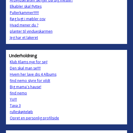
Arbejdskraften skriger på dig mester!
Elkabler skal flyttes
Pulterkammer!!!!!!
Røg lugt i møbler osv
Hvad mener du ?
planter til vindueskarmen
Jeg har et lakeret
Underholdning
Klub Klams nye for sej!
Den skal man se!!!!
Hvem her lave dis 4 Albums
find nemo styre for vildt
Big mama´s hause!
find nemo
Yo!!!
Taxa 3
rulleskøjteløb
Opret en personlig profilside