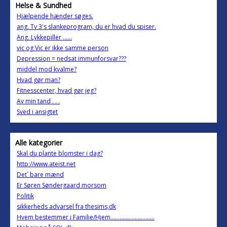
Helse & Sundhed
Hjælpende hænder søges.
ang. Tv 3's slankeprogram, du er hvad du spiser.
Ang. Lykkepiller ......
vic og Vic er ikke samme person
Depression = nedsat immunforsvar???
middel mod kvalme?
Hvad gør man?
Fitnesscenter, hvad gør jeg?
Av min tand . . .
Sved i ansigtet
Alle kategorier
Skal du plante blomster i dag?
http://www.ateist.net
Det´ bare mænd
Er Søren Søndergaard morsom
Politik
sikkerheds advarsel fra thesims,dk
Hvem bestemmer i Familie/Hjem.............................