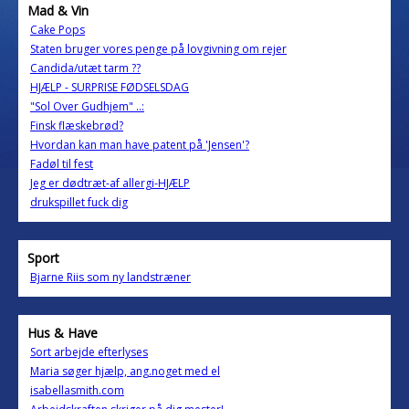
Mad & Vin
Cake Pops
Staten bruger vores penge på lovgivning om rejer
Candida/utæt tarm ??
HJÆLP - SURPRISE FØDSELSDAG
"Sol Over Gudhjem" ..:
Finsk flæskebrød?
Hvordan kan man have patent på 'Jensen'?
Fadøl til fest
Jeg er dødtræt-af allergi-HJÆLP
drukspillet fuck dig
Sport
Bjarne Riis som ny landstræner
Hus & Have
Sort arbejde efterlyses
Maria søger hjælp, ang.noget med el
isabellasmith.com