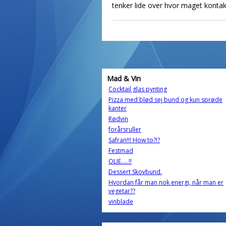
tenker lide over hvor maget kontakt
Mad & Vin
Cocktail glas pynting
Pizza med blød sej bund og kun sprøde
kanter
Rødvin
forårsruller
Safran!!! How to?!?
Festmad
OLIE.....!!
Dessert Skovbund.
Hvordan får man nok energi, når man er
vegetar??
vinblade