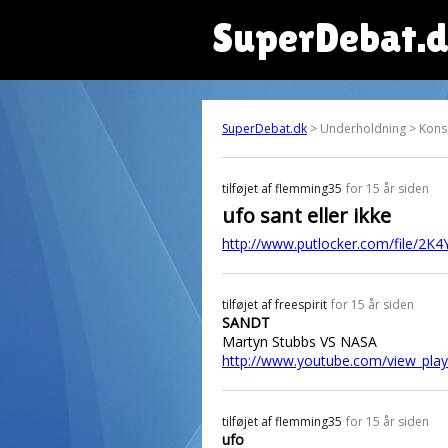
SuperDebat.
SuperDebat.dk
> Underholdning > Konsp
tilføjet af
flemming35
for 15 år siden
ufo sant eller ikke
http://www.putlocker.com/file/2
tilføjet af
freespirit
for 15 år siden
SANDT
Martyn Stubbs VS NASA
http://www.youtube.com/view_pla
tilføjet af
flemming35
for 15 år siden
ufo