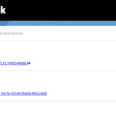
dk
irationsteorier
K4YLXLYME04W884
#
y_list?p=654A7666B49A24AB