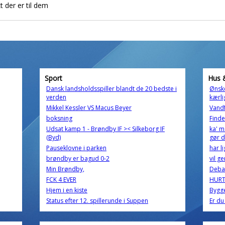
 der er til dem
Sport
Hus 
Dansk landsholdsspiller blandt de 20 bedste i
Ønske
verden
kærli
Mikkel Kessler VS Macus Beyer
Vandf
boksning
Find
Udsat kamp 1 - Brøndby IF >< Silkeborg IF
ka' m
(Byd)
gør d
Pauseklovne i parken
har l
brøndby er bagud 0-2
vil g
Min Brøndby,
Debat
FCK 4 EVER
HURT
Hjem i en kiste
Bygge
Status efter 12. spillerunde i Suppen
Er du