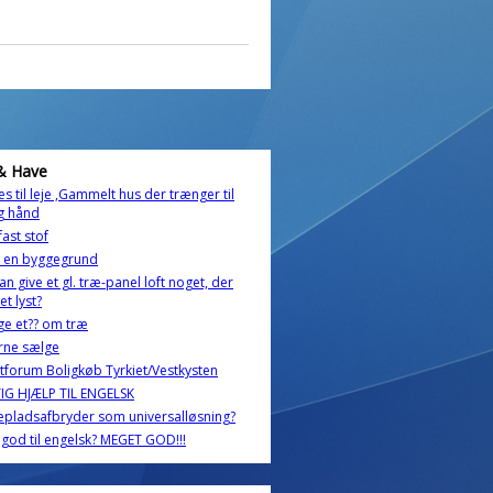
& Have
s til leje ,Gammelt hus der trænger til
g hånd
ast stof
e en byggegrund
an give et gl. træ-panel loft noget, der
et lyst?
ige et?? om træ
erne sælge
forum Boligkøb Tyrkiet/Vestkysten
IG HJÆLP TIL ENGELSK
pladsafbryder som universalløsning?
 god til engelsk? MEGET GOD!!!