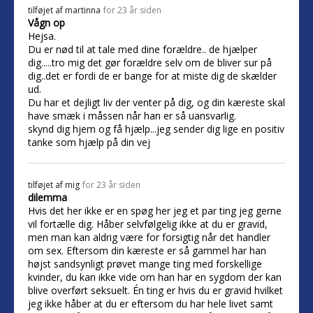
tilføjet af
martinna
for 23 år siden
Vågn op
Hejsa.
Du er nød til at tale med dine forældre.. de hjælper
dig.....tro mig det gør forældre selv om de bliver sur på
dig..det er fordi de er bange for at miste dig de skælder
ud.
Du har et dejligt liv der venter på dig, og din kæreste skal
have smæk i måssen når han er så uansvarlig.
skynd dig hjem og få hjælp...jeg sender dig lige en positiv
tanke som hjælp på din vej
tilføjet af
mig
for 23 år siden
dilemma
Hvis det her ikke er en spøg her jeg et par ting jeg gerne
vil fortælle dig. Håber selvfølgelig ikke at du er gravid,
men man kan aldrig være for forsigtig når det handler
om sex. Eftersom din kæreste er så gammel har han
højst sandsynligt prøvet mange ting med forskellige
kvinder, du kan ikke vide om han har en sygdom der kan
blive overført seksuelt. Én ting er hvis du er gravid hvilket
jeg ikke håber at du er eftersom du har hele livet samt