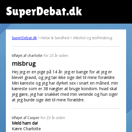
SuperDebat.dk
SuperDebat.dk
> Helse & Sundhed > Alkohol og stofmisbrug
tilføjet af
charlotte
for 23 år siden
misbrug
Hej jeg er en pige på 14 år. jeg er bange for at jeg er
blevet gravid, og jeg tør ikke sige det til mine forældre.
Min køreste og jeg har dyrket sex i snart en måned. min
kæreste som er 38 nægter at bruge kondom. hvad skal
jeg gøre, jeg har snakket med min veninde og hun siger
at jeg burde sige det til mine forældre.
tilføjet af
Casper
for 23 år siden
Meld ham da!
Kære Charlotte