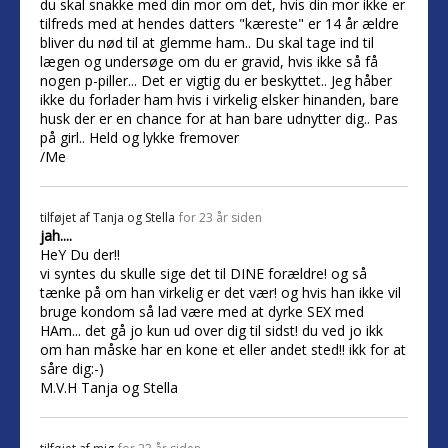
du skal snakke med din mor om det, hvis din mor ikke er
tilfreds med at hendes datters "kæreste" er 14 år ældre
bliver du nød til at glemme ham.. Du skal tage ind til
lægen og undersøge om du er gravid, hvis ikke så få
nogen p-piller... Det er vigtig du er beskyttet.. Jeg håber
ikke du forlader ham hvis i virkelig elsker hinanden, bare
husk der er en chance for at han bare udnytter dig.. Pas
på girl.. Held og lykke fremover
/Me
tilføjet af
Tanja og Stella
for 23 år siden
jah....
HeY Du der!!
vi syntes du skulle sige det til DINE forældre! og så
tænke på om han virkelig er det vær! og hvis han ikke vil
bruge kondom så lad være med at dyrke SEX med
HAm... det gå jo kun ud over dig til sidst! du ved jo ikk
om han måske har en kone et eller andet sted!! ikk for at
såre dig:-)
M.V.H Tanja og Stella