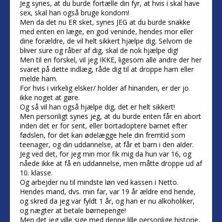
Jeg synes, at du burde fortælle din fyr, at hvis i skal have
sex, skal han også bruge kondom!
Men da det nu ER sket, synes JEG at du burde snakke
med enten en læge, en god veninde, hendes mor eller
dine forældre, de vil helt sikkert hjælpe dig. Selvom de
bliver sure og råber af dig, skal de nok hjælpe dig!
Men til en forskel, vil jeg IKKE, ligesom alle andre der her
svaret på dette indlæg, råde dig til at droppe ham eller
melde ham.
For hvis i virkelig elsker/ holder af hinanden, er der jo
ikke noget at gøre.
Og så vil han også hjælpe dig, det er helt sikkert!
Men personligt synes jeg, at du burde enten får en abort
inden det er for sent, eller bortadoptere barnet efter
fødslen, for det kan ødelægge hele din fremtid som
teenager, og din uddannelse, at får et barn i den alder.
Jeg ved det, for jeg min mor fik mig da hun var 16, og
nåede ikke at få en uddannelse, men måtte droppe ud af
10. klasse.
Og arbejder nu til mindste løn ved kassen i Netto.
Hendes mand, dvs. min far, var 19 år ældre end hende,
og skred da jeg var fyldt 1 år, og han er nu alkoholiker,
og nægter at betale børnepenge!
Men det jeg ville sige med denne lille personlige historie,