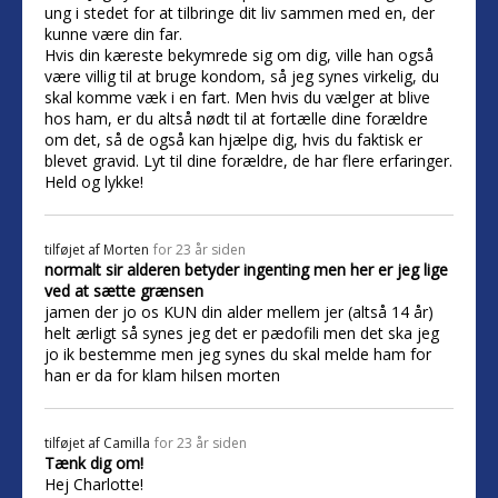
ung i stedet for at tilbringe dit liv sammen med en, der
kunne være din far.
Hvis din kæreste bekymrede sig om dig, ville han også
være villig til at bruge kondom, så jeg synes virkelig, du
skal komme væk i en fart. Men hvis du vælger at blive
hos ham, er du altså nødt til at fortælle dine forældre
om det, så de også kan hjælpe dig, hvis du faktisk er
blevet gravid. Lyt til dine forældre, de har flere erfaringer.
Held og lykke!
tilføjet af
Morten
for 23 år siden
normalt sir alderen betyder ingenting men her er jeg lige
ved at sætte grænsen
jamen der jo os KUN din alder mellem jer (altså 14 år)
helt ærligt så synes jeg det er pædofili men det ska jeg
jo ik bestemme men jeg synes du skal melde ham for
han er da for klam hilsen morten
tilføjet af
Camilla
for 23 år siden
Tænk dig om!
Hej Charlotte!