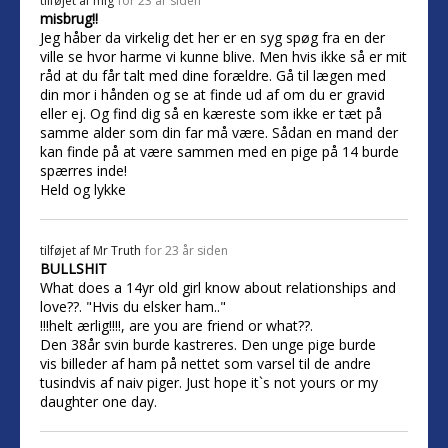
tilføjet af
mig
for 23 år siden
misbrug!!
Jeg håber da virkelig det her er en syg spøg fra en der
ville se hvor harme vi kunne blive. Men hvis ikke så er mit
råd at du får talt med dine forældre. Gå til lægen med
din mor i hånden og se at finde ud af om du er gravid
eller ej. Og find dig så en kæreste som ikke er tæt på
samme alder som din far må være. Sådan en mand der
kan finde på at være sammen med en pige på 14 burde
spærres inde!
Held og lykke
tilføjet af
Mr Truth
for 23 år siden
BULLSHIT
What does a 14yr old girl know about relationships and
love??. "Hvis du elsker ham.."
!!!helt ærlig!!!!, are you are friend or what??.
Den 38år svin burde kastreres. Den unge pige burde
vis billeder af ham på nettet som varsel til de andre
tusindvis af naiv piger. Just hope it`s not yours or my
daughter one day.