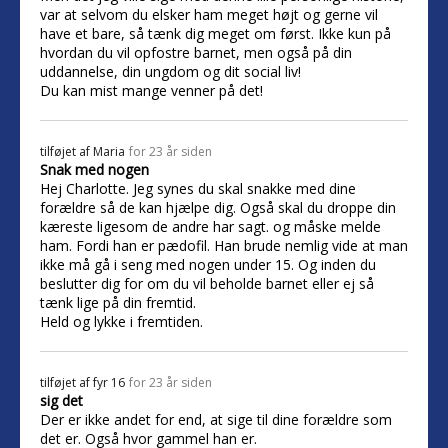
var at selvom du elsker ham meget højt og gerne vil
have et bare, så tænk dig meget om først. Ikke kun på
hvordan du vil opfostre barnet, men også på din
uddannelse, din ungdom og dit social liv!
Du kan mist mange venner på det!
tilføjet af
Maria
for 23 år siden
Snak med nogen
Hej Charlotte. Jeg synes du skal snakke med dine
forældre så de kan hjælpe dig. Også skal du droppe din
kæreste ligesom de andre har sagt. og måske melde
ham. Fordi han er pædofil. Han brude nemlig vide at man
ikke må gå i seng med nogen under 15. Og inden du
beslutter dig for om du vil beholde barnet eller ej så
tænk lige på din fremtid.
Held og lykke i fremtiden.
tilføjet af
fyr 16
for 23 år siden
sig det
Der er ikke andet for end, at sige til dine forældre som
det er. Også hvor gammel han er.