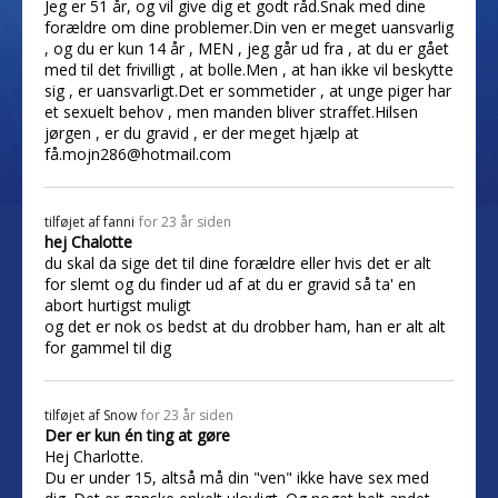
Jeg er 51 år, og vil give dig et godt råd.Snak med dine
forældre om dine problemer.Din ven er meget uansvarlig
, og du er kun 14 år , MEN , jeg går ud fra , at du er gået
med til det frivilligt , at bolle.Men , at han ikke vil beskytte
sig , er uansvarligt.Det er sommetider , at unge piger har
et sexuelt behov , men manden bliver straffet.Hilsen
jørgen , er du gravid , er der meget hjælp at
få.mojn286@hotmail.com
tilføjet af
fanni
for 23 år siden
hej Chalotte
du skal da sige det til dine forældre eller hvis det er alt
for slemt og du finder ud af at du er gravid så ta' en
abort hurtigst muligt
og det er nok os bedst at du drobber ham, han er alt alt
for gammel til dig
tilføjet af
Snow
for 23 år siden
Der er kun én ting at gøre
Hej Charlotte.
Du er under 15, altså må din "ven" ikke have sex med