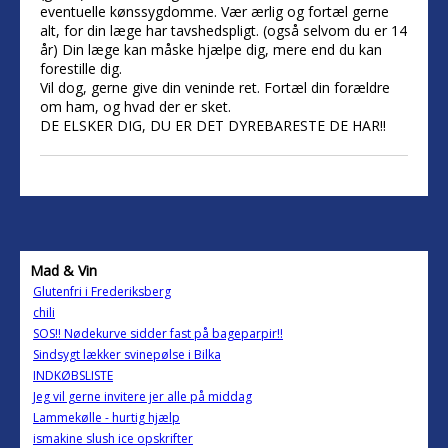
eventuelle kønssygdomme. Vær ærlig og fortæl gerne
alt, for din læge har tavshedspligt. (også selvom du er 14
år) Din læge kan måske hjælpe dig, mere end du kan
forestille dig.
Vil dog, gerne give din veninde ret. Fortæl din forældre
om ham, og hvad der er sket.
DE ELSKER DIG, DU ER DET DYREBARESTE DE HAR!!
Mad & Vin
Glutenfri i Frederiksberg
chili
SOS!! Nødekurve sidder fast på bageparpir!!
Sindsygt lækker svinepølse i Bilka
INDKØBSLISTE
Jeg vil gerne invitere jer alle på middag
Lammekølle - hurtig hjælp
ismakine slush ice opskrifter