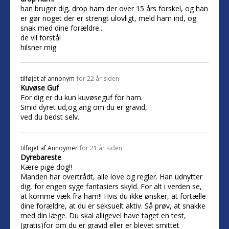
han bruger dig, drop ham der over 15 års forskel, og han
er gør noget der er strengt ulovligt, meld ham ind, og
snak med dine forældre..
de vil forstå!
hilsner mig
tilføjet af
annonym
for 22 år siden
Kuvøse Guf
For dig er du kun kuvøseguf for ham.
Smid dyret ud,og ang om du er gravid,
ved du bedst selv.
tilføjet af
Annoymer
for 21 år siden
Dyrebareste
Kære pige dog!!
Manden har overtrådt, alle love og regler. Han udnytter
dig, for engen syge fantasiers skyld. For alt i verden se,
at komme væk fra ham!! Hvis du ikke ønsker, at fortælle
dine forældre, at du er seksuelt aktiv. Så prøv, at snakke
med din læge. Du skal alligevel have taget en test,
(gratis)for om du er gravid eller er blevet smittet