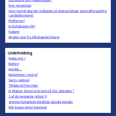
Lidt ekstra som realkreditlån?
hvor meget kan
Hvor hurtigt skal der indkaldes til ekstraordinær generalforsamling
i andelsforening?
Pletfjerner!
Er Boligbasen OK?
Faskine
Ønsker svar fra håndværker/murer
Underholdning
hjælp mig :(
Belting
Kendte....
klavertimer i vest sj?
Sang i radioen
Tillykke til Prins Felix
Er Mjølner blevet et brand på SOL debatten ?
3 af de lynstærke (afsnit 1)
grimme forkælede blegfede danske kvinder
Når konen styrer hjemmet