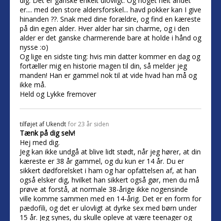
dig. Det er ganske enkelt ulovligt. Og noget helt andet
er.... med den store aldersforskel... havd pokker kan I give
hinanden ??. Snak med dine forældre, og find en kæreste
på din egen alder. Hver alder har sin charme, og i den
alder er det ganske charmerende bare at holde i hånd og
nysse :o)
Og lige en sidste ting: hvis min datter kommer en dag og
fortæller mig en historie magen til din, så melder jeg
manden! Han er gammel nok til at vide hvad han må og
ikke må.
Held og Lykke fremover
tilføjet af
Ukendt
for 23 år siden
Tænk på dig selv!
Hej med dig.
Jeg kan ikke undgå at blive lidt stødt, når jeg hører, at din
kæreste er 38 år gammel, og du kun er 14 år. Du er
sikkert dødforelsket i ham og har opfattelsen af, at han
også elsker dig, hvilket han sikkert også gør, men du må
prøve at forstå, at normale 38-årige ikke nogensinde
ville komme sammen med en 14-årig. Det er en form for
pædofili, og det er ulovligt at dyrke sex med børn under
15 år. Jeg synes, du skulle opleve at være teenager og