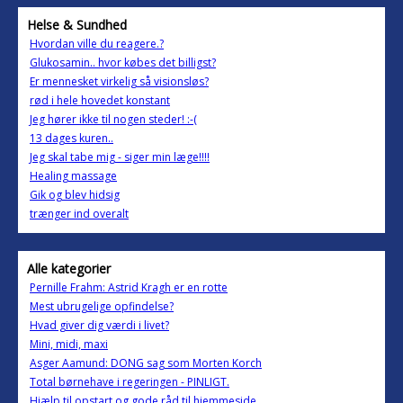
Helse & Sundhed
Hvordan ville du reagere.?
Glukosamin.. hvor købes det billigst?
Er mennesket virkelig så visionsløs?
rød i hele hovedet konstant
Jeg hører ikke til nogen steder! :-(
13 dages kuren..
Jeg skal tabe mig - siger min læge!!!!
Healing massage
Gik og blev hidsig
trænger ind overalt
Alle kategorier
Pernille Frahm: Astrid Kragh er en rotte
Mest ubrugelige opfindelse?
Hvad giver dig værdi i livet?
Mini, midi, maxi
Asger Aamund: DONG sag som Morten Korch
Total børnehave i regeringen - PINLIGT.
Hjælp til opstart og gode råd til hjemmeside