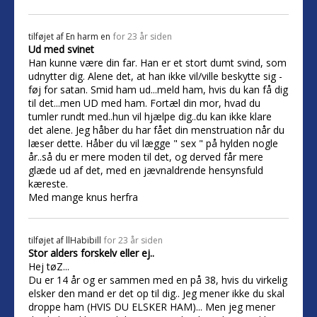
tilføjet af
En harm en
for 23 år siden
Ud med svinet
Han kunne være din far. Han er et stort dumt svind, som
udnytter dig. Alene det, at han ikke vil/ville beskytte sig -
føj for satan. Smid ham ud...meld ham, hvis du kan få dig
til det...men UD med ham. Fortæl din mor, hvad du
tumler rundt med..hun vil hjælpe dig..du kan ikke klare
det alene. Jeg håber du har fået din menstruation når du
læser dette. Håber du vil lægge " sex " på hylden nogle
år..så du er mere moden til det, og derved får mere
glæde ud af det, med en jævnaldrende hensynsfuld
kæreste.
Med mange knus herfra
tilføjet af
llHabibill
for 23 år siden
Stor alders forskelv eller ej..
Hej tøZ...
Du er 14 år og er sammen med en på 38, hvis du virkelig
elsker den mand er det op til dig.. Jeg mener ikke du skal
droppe ham (HVIS DU ELSKER HAM)... Men jeg mener