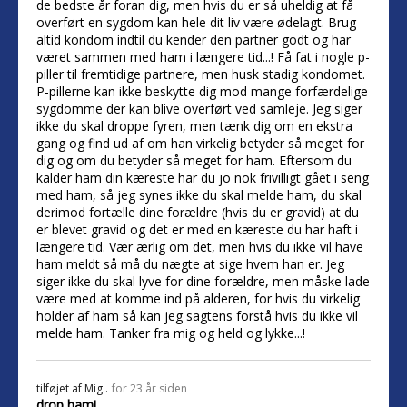
de bedste år foran dig, men hvis du er så uheldig at få
overført en sygdom kan hele dit liv være ødelagt. Brug
altid kondom indtil du kender den partner godt og har
været sammen med ham i længere tid...! Få fat i nogle p-
piller til fremtidige partnere, men husk stadig kondomet.
P-pillerne kan ikke beskytte dig mod mange forfærdelige
sygdomme der kan blive overført ved samleje. Jeg siger
ikke du skal droppe fyren, men tænk dig om en ekstra
gang og find ud af om han virkelig betyder så meget for
dig og om du betyder så meget for ham. Eftersom du
kalder ham din kæreste har du jo nok frivilligt gået i seng
med ham, så jeg synes ikke du skal melde ham, du skal
derimod fortælle dine forældre (hvis du er gravid) at du
er blevet gravid og det er med en kæreste du har haft i
længere tid. Vær ærlig om det, men hvis du ikke vil have
ham meldt så må du nægte at sige hvem han er. Jeg
siger ikke du skal lyve for dine forældre, men måske lade
være med at komme ind på alderen, for hvis du virkelig
holder af ham så kan jeg sagtens forstå hvis du ikke vil
melde ham. Tanker fra mig og held og lykke...!
tilføjet af
Mig..
for 23 år siden
drop ham!