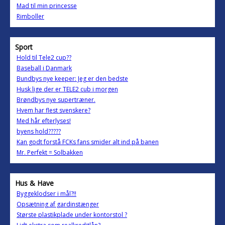
Mad til min princesse
Rimboller
Sport
Hold til Tele2 cup??
Baseball i Danmark
Bundbys nye keeper: Jeg er den bedste
Husk lige der er TELE2 cub i morgen
Brøndbys nye supertræner.
Hvem har flest svenskere?
Med hår efterlyses!
byens hold?????
Kan godt forstå FCKs fans smider alt ind på banen
Mr. Perfekt = Solbakken
Hus & Have
Byggeklodser i mål?!!
Opsætning af gardinstænger
Største plastikplade under kontorstol ?