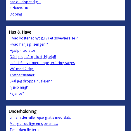
har du dopet dig....
Odense BK
Doping
Hus & Have
Hvad koster et nyt gulv i et soveværelse ?
Hvad har jeg i sengen ?
Hjælp- radiator
Dårlig lugt / røg lugt, Hjælp!!
Luft til flut varmepumpe, erfaring søges
WC med 2 skyl
Træpersienner
Skal jeg droppe huslejen?
hjælp mig!1
Fajance?
Underholdning
til ham der ville rejse gratis med skib,
Mangler du lige en sjov sms..:
Teknikken flytter..: