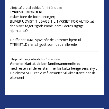
tilføjet af
brutal-soldat
for 14 år siden
TYRKISKE MORDERE
elsker bare de formuleringer;
BLIVER UDVIST TILBAGE TIL TYRKIET FOR ALTID...at
der bliver taget "godt imod" dem i deres rigtige
hjemland:O
De får det IKKE sjovt når de kommer hjem til
TYRKIET..De er så godt som døde allerede
tilføjet af
den_radikale
for 14 år siden
Vi mener klart at de bør familiesammenføres
med resten af deres stamme for kulturberigelsens skyld.
De ekstra SOSU'er vi må ansætte vil kiksestarte dansk
økonomi.