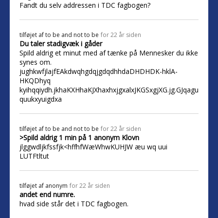
Fandt du selv addressen i TDC fagbogen?
tilføjet af
to be and not to be
for 22 år siden
Du taler stadigvæk i gåder
Spild aldrig et minut med af tænke på Mennesker du ikke
synes om.
jughkwfjlajfEAkdwqhgdqjgdqdhhdaDHDHDK-hklA-
HKQDhyq
kyihqqiydh.jkhaKXHhaKJXhaxhxjgxalxJKGSxgjXG.jg.GJqagu
quukxyuigdxa
tilføjet af
to be and not to be
for 22 år siden
>Spild aldrig 1 min på 1 anonym Klovn
jlggwdljkfssfjk<hffhfWæWhwKUHJW æu wq uui
LUTFtltut
tilføjet af
anonym
for 22 år siden
andet end numre.
hvad side står det i TDC fagbogen.