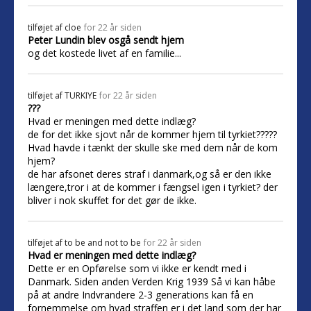
tilføjet af
cloe
for 22 år siden
Peter Lundin blev osgå sendt hjem
og det kostede livet af en familie...
tilføjet af
TURKIYE
for 22 år siden
???
Hvad er meningen med dette indlæg?
de for det ikke sjovt når de kommer hjem til tyrkiet?????
Hvad havde i tænkt der skulle ske med dem når de kom
hjem?
de har afsonet deres straf i danmark,og så er den ikke
længere,tror i at de kommer i fængsel igen i tyrkiet? der
bliver i nok skuffet for det gør de ikke.
tilføjet af
to be and not to be
for 22 år siden
Hvad er meningen med dette indlæg?
Dette er en Opførelse som vi ikke er kendt med i
Danmark. Siden anden Verden Krig 1939 Så vi kan håbe
på at andre Indvrandere 2-3 generations kan få en
fornemmelse om hvad straffen er i det land som der har