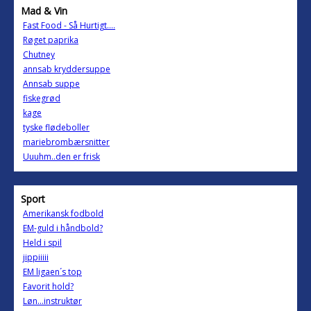
Mad & Vin
Fast Food - Så Hurtigt....
Røget paprika
Chutney
annsab kryddersuppe
Annsab suppe
fiskegrød
kage
tyske flødeboller
mariebrombærsnitter
Uuuhm..den er frisk
Sport
Amerikansk fodbold
EM-guld i håndbold?
Held i spil
jippiiiii
EM ligaen´s top
Favorit hold?
Løn...instruktør