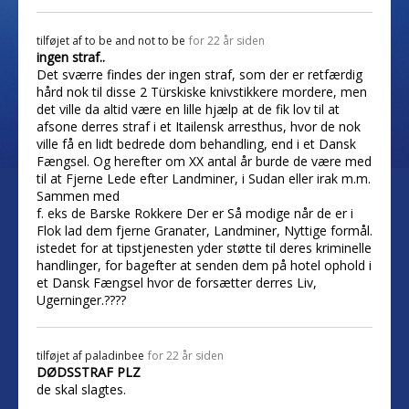
tilføjet af
to be and not to be
for 22 år siden
ingen straf..
Det sværre findes der ingen straf, som der er retfærdig
hård nok til disse 2 Türskiske knivstikkere mordere, men
det ville da altid være en lille hjælp at de fik lov til at
afsone derres straf i et Itailensk arresthus, hvor de nok
ville få en lidt bedrede dom behandling, end i et Dansk
Fængsel. Og herefter om XX antal år burde de være med
til at Fjerne Lede efter Landminer, i Sudan eller irak m.m.
Sammen med
f. eks de Barske Rokkere Der er Så modige når de er i
Flok lad dem fjerne Granater, Landminer, Nyttige formål.
istedet for at tipstjenesten yder støtte til deres kriminelle
handlinger, for bagefter at senden dem på hotel ophold i
et Dansk Fængsel hvor de forsætter derres Liv,
Ugerninger.????
tilføjet af
paladinbee
for 22 år siden
DØDSSTRAF PLZ
de skal slagtes.