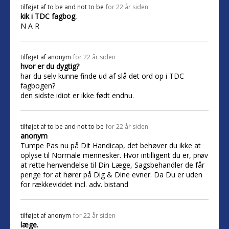
tilføjet af
to be and not to be
for 22 år siden
kik i TDC fagbog.
N A R
tilføjet af
anonym
for 22 år siden
hvor er du dygtig?
har du selv kunne finde ud af slå det ord op i TDC
fagbogen?
den sidste idiot er ikke født endnu.
tilføjet af
to be and not to be
for 22 år siden
anonym
Tumpe Pas nu på Dit Handicap, det behøver du ikke at
oplyse til Normale mennesker. Hvor intilligent du er, prøv
at rette henvendelse til Din Læge, Sagsbehandler de får
penge for at hører på Dig & Dine evner. Da Du er uden
for rækkeviddet incl. adv. bistand
tilføjet af
anonym
for 22 år siden
læge.