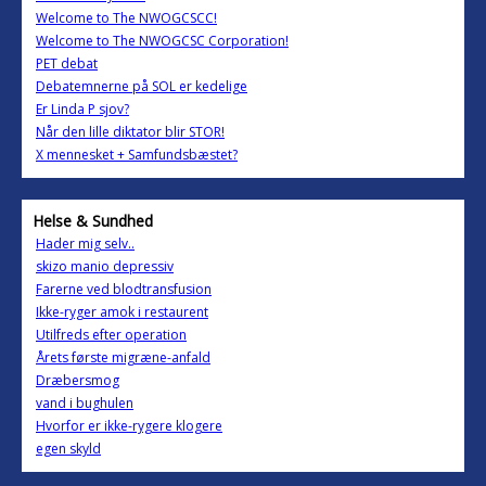
Welcome to The NWOGCSCC!
Welcome to The NWOGCSC Corporation!
PET debat
Debatemnerne på SOL er kedelige
Er Linda P sjov?
Når den lille diktator blir STOR!
X mennesket + Samfundsbæstet?
Helse & Sundhed
Hader mig selv..
skizo manio depressiv
Farerne ved blodtransfusion
Ikke-ryger amok i restaurent
Utilfreds efter operation
Årets første migræne-anfald
Dræbersmog
vand i bughulen
Hvorfor er ikke-rygere klogere
egen skyld