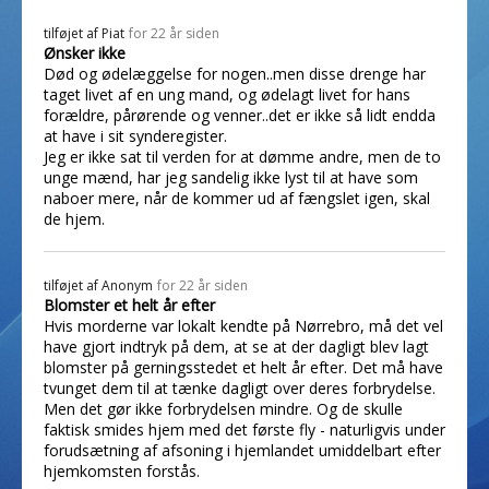
tilføjet af
Piat
for 22 år siden
Ønsker ikke
Død og ødelæggelse for nogen..men disse drenge har
taget livet af en ung mand, og ødelagt livet for hans
forældre, pårørende og venner..det er ikke så lidt endda
at have i sit synderegister.
Jeg er ikke sat til verden for at dømme andre, men de to
unge mænd, har jeg sandelig ikke lyst til at have som
naboer mere, når de kommer ud af fængslet igen, skal
de hjem.
tilføjet af
Anonym
for 22 år siden
Blomster et helt år efter
Hvis morderne var lokalt kendte på Nørrebro, må det vel
have gjort indtryk på dem, at se at der dagligt blev lagt
blomster på gerningsstedet et helt år efter. Det må have
tvunget dem til at tænke dagligt over deres forbrydelse.
Men det gør ikke forbrydelsen mindre. Og de skulle
faktisk smides hjem med det første fly - naturligvis under
forudsætning af afsoning i hjemlandet umiddelbart efter
hjemkomsten forstås.