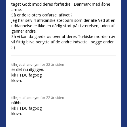
taget Godt imod deres forfædre i Danmark med åbne
arme.
Så er de idioters opførsel aflivet.?
Jeg har selv 4 afrikanske stedbørn som der alle Ved at en
uddannelse er ikke en dårlig start på tilværelsen, uden af
genner andre..
Så vi kan da glæde os over at deres Türkiske morder røv
vil flittig blive benytte af de andre indsatte i begge ender
:-)
tilføjet af
anonym
for 22 år siden
er det nu dig igen.
kik i TDC fagbog.
klovn.
tilføjet af
anonym
for 22 år siden
nåhh.
kik i TDC fagbog
klovn.