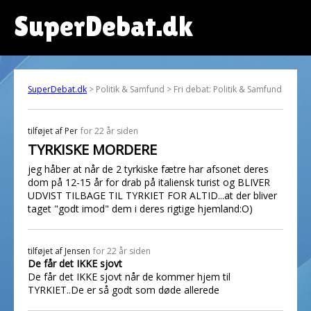
SuperDebat.dk
SuperDebat.dk
> Politik & Samfund > Fri debat: Politik & Samfund
tilføjet af
Per
for 22 år siden
TYRKISKE MORDERE
jeg håber at når de 2 tyrkiske fætre har afsonet deres
dom på 12-15 år for drab på italiensk turist og BLIVER
UDVIST TILBAGE TIL TYRKIET FOR ALTID...at der bliver
taget "godt imod" dem i deres rigtige hjemland:O)
tilføjet af
Jensen
for 22 år siden
De får det IKKE sjovt
De får det IKKE sjovt når de kommer hjem til
TYRKIET..De er så godt som døde allerede