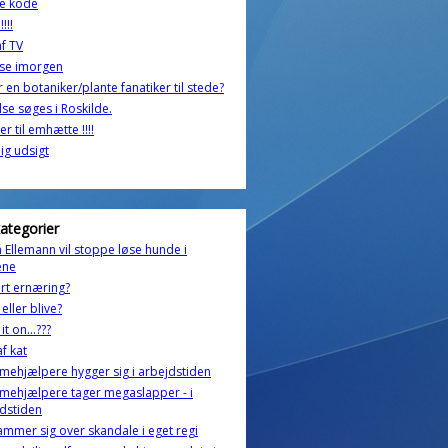
e kode
!!!
f TV
jse imorgen
r en botaniker/plante fanatiker til stede?
se søges i Roskilde.
ter til emhætte !!!!
ig udsigt
kategorier
 Ellemann vil stoppe løse hunde i
ene
rt ernæring?
 eller blive?
it on...???
af kat
ehjælpere hygger sig i arbejdstiden
mehjælpere tager megaslapper - i
dstiden
ammer sig over skandale i eget regi