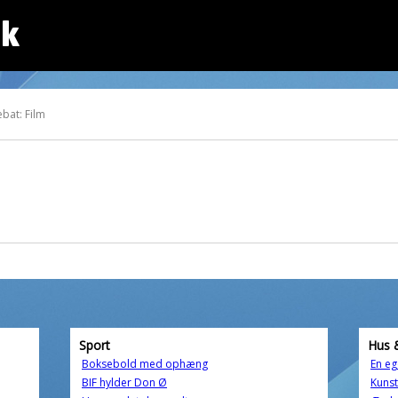
dk
bat: Film
Sport
Hus 
Boksebold med ophæng
En eg
BIF hylder Don Ø
Kunst