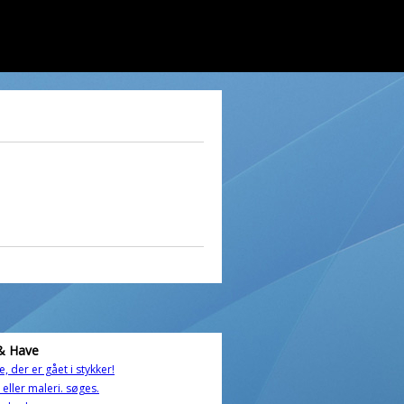
& Have
e, der er gået i stykker!
 eller maleri. søges.