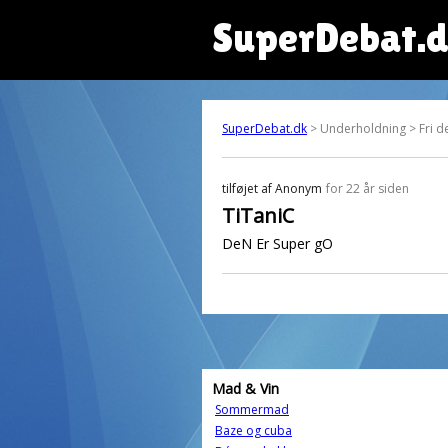
SuperDebat.
SuperDebat.dk
> Underholdning > Fri de
tilføjet af
Anonym
for 22 år siden
TiTaniC
DeN Er Super gO
Mad & Vin
Sommermad
Baze og cuba