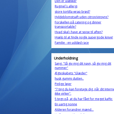
Dén er ulækker
Rugmel´s allergi
store tortilla wrap brød?
Hyldeblomstsaft uden citron/vinsyre?
Forskellen på catering og dinner
transportable?
Hvad skal i have at spise til aften?
Hjælp til at finde nogle supergode knive!
Familie - en uddød race
Underholdning
Sang: "Så giv mig dit navn, så giv mig dit
nummer"
Ægteskabets "Glæder"
husk gummi dutten..
Pinlige løjer
"7 ting du kan foretage dig, når dit Intern
ikke virker".
5 tegn på, at du har fået for meget kaffe:
En uartig nonne
Alderen forandrer mænd...