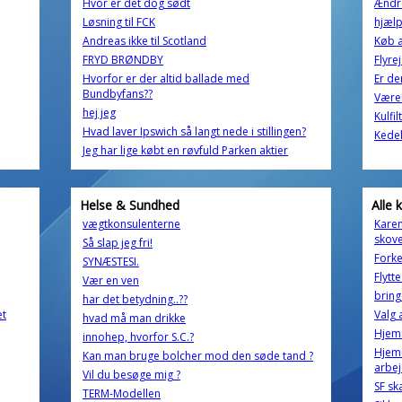
Hvor er det dog sødt
Ændr
Løsning til FCK
hjælp!
Andreas ikke til Scotland
Køb a
FRYD BRØNDBY
Flyre
Hvorfor er der altid ballade med
Er de
Bundbyfans??
Værel
hej jeg
Kulfil
Hvad laver Ipswich så langt nede i stillingen?
Kedel
Jeg har lige købt en røvfuld Parken aktier
Helse & Sundhed
Alle 
vægtkonsulenterne
Karen
skov
Så slap jeg fri!
Forke
SYNÆSTESI.
Flytte
Vær en ven
bring 
har det betydning..??
et
Valg 
hvad må man drikke
Hjemm
innohep, hvorfor S.C.?
Hjem
Kan man bruge bolcher mod den søde tand ?
arbej
Vil du besøge mig ?
SF sk
TERM-Modellen