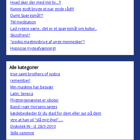
Hvad sker der med mit liv...?!
Kunne godt bruge et par gode råd!!!
Dumt Spørgsmål??
TM meditation
Lad rygere være.. det er et spørgsmål om kultur..
Skizofreni!?
"psykis magtmisbrug af unge mennesker"!
Hypnose (rygeafvænning)
Alle kategorier
true saint brothers of justice
remember!
Min maskine har besvær
Latin: Seneca
Flygtningenævnet er idioter
Band i nær Horsens søges
kædebeskeder Er du glad for dem eller sur på dem
ytre at han vil "slå mig ihjel".....
Diskotek IN - d. 28/3-2010
Stille optimist