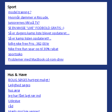
Sport
model træning ?
Hvornår dømmer vi Riis ude.
Juniorernes VM på TV?
SE EN MASSE ''LIVE'' FODBOLD GRATIS :-)
Så er dagens kamp liste blevet opdateret ...
Så er kamp listen opdateret!! ..
billig nike free Pris : 382,00 kr
Nike Free Run spar op til 30% rabat
sportssko
Problemer med MacBook cd-rom-drev
Hus & Have
BOLIG SØGES hurtigst muligt !
Lejlighed søges
hus ærø
Jeg har fået lagt rør ind
Udestue
råd
Hjælp mig lige venner!