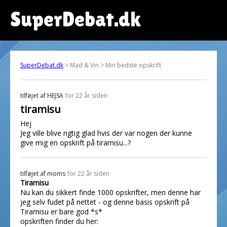
SuperDebat.dk
SuperDebat.dk
> Mad & Vin > Min bedste opskrift
tilføjet af
HEJSA
for 22 år siden
tiramisu
Hej
Jeg ville blive rigtig glad hvis der var nogen der kunne
give mig en opskrift på tiramisu...?
tilføjet af
moms
for 22 år siden
Tiramisu
Nu kan du sikkert finde 1000 opskrifter, men denne har
jeg selv fudet på nettet - og denne basis opskrift på
Tiramisu er bare god *s*
opskriften finder du her: