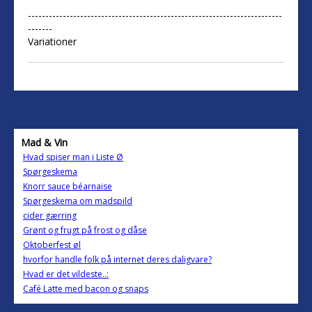
-------------------------------------------------------------------------
-------
Variationer
Mad & Vin
Hvad spiser man i Liste Ø
Spørgeskema
Knorr sauce béarnaise
Spørgeskema om madspild
cider gærring
Grønt og frugt på frost og dåse
Oktoberfest øl
hvorfor handle folk på internet deres daligvare?
Hvad er det vildeste..:
Café Latte med bacon og snaps