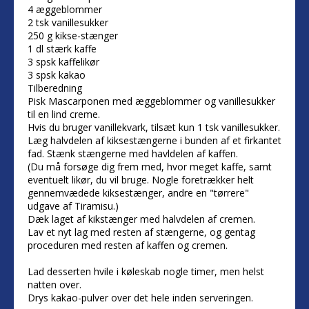
4 æggeblommer
2 tsk vanillesukker
250 g kikse-stænger
1 dl stærk kaffe
3 spsk kaffelikør
3 spsk kakao
Tilberedning
Pisk Mascarponen med æggeblommer og vanillesukker
til en lind creme.
Hvis du bruger vanillekvark, tilsæt kun 1 tsk vanillesukker.
Læg halvdelen af kiksestængerne i bunden af et firkantet
fad. Stænk stængerne med havldelen af kaffen.
(Du må forsøge dig frem med, hvor meget kaffe, samt
eventuelt likør, du vil bruge. Nogle foretrækker helt
gennemvædede kiksestænger, andre en "tørrere"
udgave af Tiramisu.)
Dæk laget af kikstænger med halvdelen af cremen.
Lav et nyt lag med resten af stængerne, og gentag
proceduren med resten af kaffen og cremen.
Lad desserten hvile i køleskab nogle timer, men helst
natten over.
Drys kakao-pulver over det hele inden serveringen.