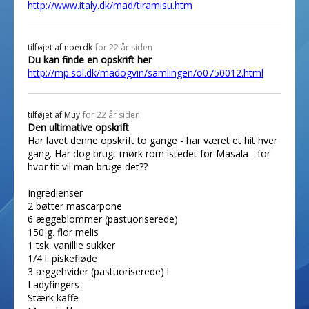
http://www.italy.dk/mad/tiramisu.htm
tilføjet af
noerdk
for 22 år siden
Du kan finde en opskrift her
http://mp.sol.dk/madogvin/samlingen/o0750012.html
tilføjet af
Muy
for 22 år siden
Den ultimative opskrift
Har lavet denne opskrift to gange - har været et hit hver
gang. Har dog brugt mørk rom istedet for Masala - for
hvor tit vil man bruge det??
Ingredienser
2 bøtter mascarpone
6 æggeblommer (pastuoriserede)
150 g. flor melis
1 tsk. vanillie sukker
1/4 l. piskefløde
3 æggehvider (pastuoriserede) l
Ladyfingers
Stærk kaffe