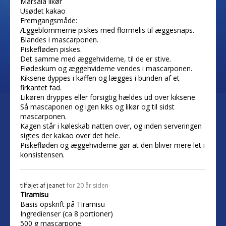
Marsala likør
Usødet kakao
Fremgangsmåde:
Æggeblommerne piskes med flormelis til æggesnaps.
Blandes i mascarponen.
Piskefløden piskes.
Det samme med æggehviderne, til de er stive.
Flødeskum og æggehviderne vendes i mascarponen.
Kiksene dyppes i kaffen og lægges i bunden af et
firkantet fad.
Likøren dryppes eller forsigtig hældes ud over kiksene.
Så mascaponen og igen kiks og likør og til sidst
mascarponen.
Kagen står i køleskab natten over, og inden serveringen
sigtes der kakao over det hele.
Piskefløden og æggehviderne gør at den bliver mere let i
konsistensen.
tilføjet af
jeanet
for 20 år siden
Tiramisu
Basis opskrift på Tiramisu
Ingredienser (ca 8 portioner)
500 g mascarpone