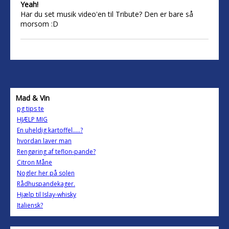
Yeah!
Har du set musik video'en til Tribute? Den er bare så
morsom :D
Mad & Vin
pg tips te
HJÆLP MIG
En uheldig kartoffel.....?
hvordan laver man
Rengøring af teflon-pande?
Citron Måne
Nogler her på solen
Rådhuspandekager.
Hjælp til Islay-whisky
Italiensk?