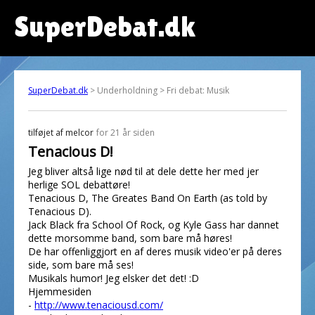
SuperDebat.dk
SuperDebat.dk
> Underholdning > Fri debat: Musik
tilføjet af
melcor
for 21 år siden
Tenacious D!
Jeg bliver altså lige nød til at dele dette her med jer
herlige SOL debattøre!
Tenacious D, The Greates Band On Earth (as told by
Tenacious D).
Jack Black fra School Of Rock, og Kyle Gass har dannet
dette morsomme band, som bare må høres!
De har offenliggjort en af deres musik video'er på deres
side, som bare må ses!
Musikals humor! Jeg elsker det det! :D
Hjemmesiden
-
http://www.tenaciousd.com/