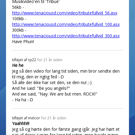
Musikvideo'en til 'Tribue'
56kb -
http://www.tenaciousd.com/video/tributefullvid_56.asx
100kb -
http://www.tenaciousd.com/video/tributefullvid_100.asx
300kb -
http://www.tenaciousd.com/video/tributefullvid_300.asx
Have Phun!
tilføjet af
rp22
for 21 år siden
He he
Jeg så den video for lang tid siden, min bror sendte den
til mig, den er rigtig fed :-D
Så alle der ikke har set den, se den nu! ;-)
And he said: "Be you angels?"
And we said, "Nay. We are but men. ROCK!"
- Ha ha :-D
tilføjet af
melcor
for 21 år siden
Yaahhh!!!
Jeg så og hørte den for første gang igår. Jeg har hørt et
par af deres sange for lang tid siden, men havde ingen