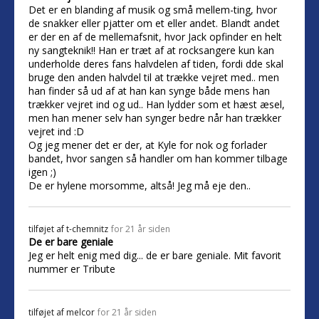
Det er en blanding af musik og små mellem-ting, hvor
de snakker eller pjatter om et eller andet. Blandt andet
er der en af de mellemafsnit, hvor Jack opfinder en helt
ny sangteknik!! Han er træt af at rocksangere kun kan
underholde deres fans halvdelen af tiden, fordi dde skal
bruge den anden halvdel til at trække vejret med.. men
han finder så ud af at han kan synge både mens han
trækker vejret ind og ud.. Han lydder som et hæst æsel,
men han mener selv han synger bedre når han trækker
vejret ind :D
Og jeg mener det er der, at Kyle for nok og forlader
bandet, hvor sangen så handler om han kommer tilbage
igen ;)
De er hylene morsomme, altså! Jeg må eje den..
tilføjet af
t-chemnitz
for 21 år siden
De er bare geniale
Jeg er helt enig med dig... de er bare geniale. Mit favorit
nummer er Tribute
tilføjet af
melcor
for 21 år siden