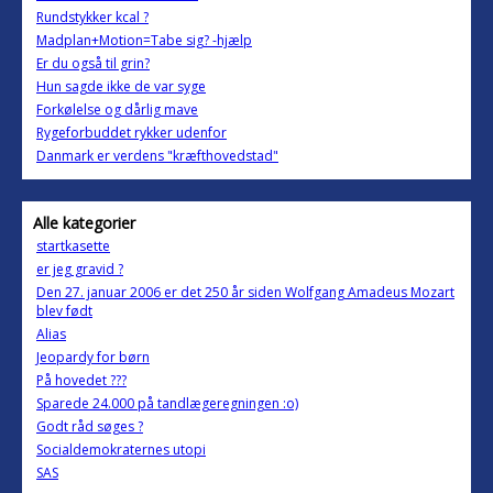
Rundstykker kcal ?
Madplan+Motion=Tabe sig? -hjælp
Er du også til grin?
Hun sagde ikke de var syge
Forkølelse og dårlig mave
Rygeforbuddet rykker udenfor
Danmark er verdens "kræfthovedstad"
Alle kategorier
startkasette
er jeg gravid ?
Den 27. januar 2006 er det 250 år siden Wolfgang Amadeus Mozart
blev født
Alias
Jeopardy for børn
På hovedet ???
Sparede 24.000 på tandlægeregningen :o)
Godt råd søges ?
Socialdemokraternes utopi
SAS