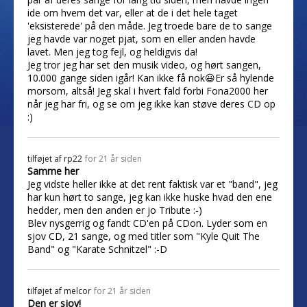
ide om hvem det var, eller at de i det hele taget
'eksisterede' på den måde. Jeg troede bare de to sange
jeg havde var noget pjat, som en eller anden havde
lavet. Men jeg tog fejl, og heldigvis da!
Jeg tror jeg har set den musik video, og hørt sangen,
10.000 gange siden igår! Kan ikke få nok😃Er så hylende
morsom, altså! Jeg skal i hvert fald forbi Fona2000 her
når jeg har fri, og se om jeg ikke kan støve deres CD op
:)
tilføjet af
rp22
for 21 år siden
Samme her
Jeg vidste heller ikke at det rent faktisk var et "band", jeg
har kun hørt to sange, jeg kan ikke huske hvad den ene
hedder, men den anden er jo Tribute :-)
Blev nysgerrig og fandt CD'en på CDon. Lyder som en
sjov CD, 21 sange, og med titler som "Kyle Quit The
Band" og "Karate Schnitzel" :-D
tilføjet af
melcor
for 21 år siden
Den er sjov!