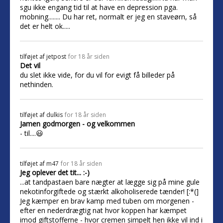
sgu ikke engang tid til at have en depression pga.
mobning........ Du har ret, normalt er jeg en staveørn, så
det er helt ok.....
tilføjet af
jetpost
for 18 år siden
Det vil
du slet ikke vide, for du vil for evigt få billeder på
nethinden.
tilføjet af
dulkis
for 18 år siden
Jamen godmorgen - og velkommen
- til....😃
tilføjet af
m47
for 18 år siden
Jeg oplever det tit... :-)
...at tandpastaen bare nægter at lægge sig på mine gule
nekotinforgiftede og stærkt alkoholiserede tænder! [:*(]
Jeg kæmper en brav kamp med tuben om morgenen -
efter en nederdrægtig nat hvor koppen har kæmpet
imod giftstofferne - hvor cremen simpelt hen ikke vil ind i