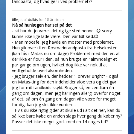
tandpasta, og hvad gør i ved problemet??
tilføjet af
dulkis
for 18 år siden
Nå så hunlægen har set på det
- så har du jo været det rigtige sted henne...😃 sorry
kunne ikke lige lade være. Den var lidt sød.😉
- Men mocafe, jeg havde en moster med problemet.
Hun gik over til en Rosmarintandpasta fra Helsekosten
(kan fås i Matas nu om dage) Problemet med den er, at
der ikke er flour i den, så hun brugte en "almindelig" et
par gange om ugen, hvilket dog ikke var nok til at
vedligeholde overfølsomheden.
- Jeg bruger selv en, der hedder "Forever Bright" - også
en Matas-ting for den indeholder aloe vera og det gør
jeg for mit tandkøds skyld. Bruger så, en zendium én
gang om dagen, men jeg har ingen allergi overfor noget
af det, så om én gang om dagen ville være for meget
for dig, kan jeg slet ikke vurdere...
- Hvis du ikke rigtig gider at skulle ud i alt det her, kan du
så ikke bare købe en anden slags hver gang du køber ny?
Passer det ikke meget godt med en 14 dages tid?