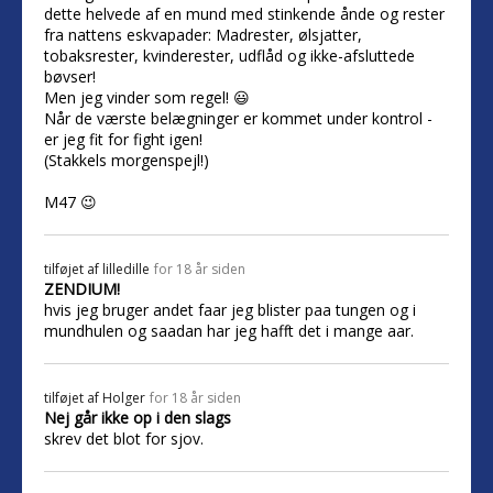
dette helvede af en mund med stinkende ånde og rester
fra nattens eskvapader: Madrester, ølsjatter,
tobaksrester, kvinderester, udflåd og ikke-afsluttede
bøvser!
Men jeg vinder som regel! 😃
Når de værste belægninger er kommet under kontrol -
er jeg fit for fight igen!
(Stakkels morgenspejl!)
M47 😉
tilføjet af
lilledille
for 18 år siden
ZENDIUM!
hvis jeg bruger andet faar jeg blister paa tungen og i
mundhulen og saadan har jeg hafft det i mange aar.
tilføjet af
Holger
for 18 år siden
Nej går ikke op i den slags
skrev det blot for sjov.