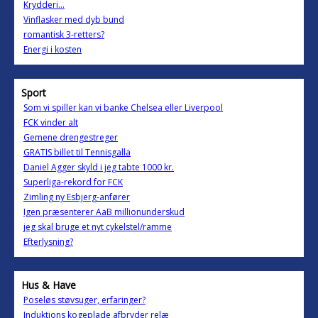
Krydderi...
Vinflasker med dyb bund
romantisk 3-retters?
Energi i kosten
Sport
Som vi spiller kan vi banke Chelsea eller Liverpool
FCK vinder alt
Gemene drengestreger
GRATIS billet til Tennisgalla
Daniel Agger skyld i jeg tabte 1000 kr.
Superliga-rekord for FCK
Zimling ny Esbjerg-anfører
Igen præsenterer AaB millionunderskud
jeg skal bruge et nyt cykelstel/ramme
Efterlysning?
Hus & Have
Poseløs støvsuger, erfaringer?
Induktions kogeplade afbryder relæ