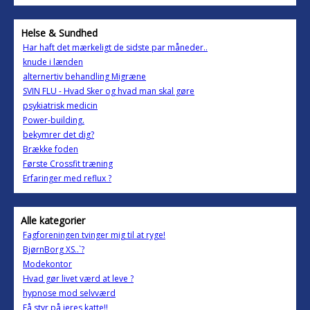
Helse & Sundhed
Har haft det mærkeligt de sidste par måneder..
knude i lænden
alternertiv behandling Migræne
SVIN FLU - Hvad Sker og hvad man skal gøre
psykiatrisk medicin
Power-building.
bekymrer det dig?
Brække foden
Første Crossfit træning
Erfaringer med reflux ?
Alle kategorier
Fagforeningen tvinger mig til at ryge!
BjørnBorg XS..`?
Modekontor
Hvad gør livet værd at leve ?
hypnose mod selvværd
Få styr på jeres katte!!