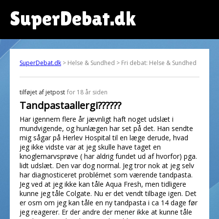
SuperDebat.dk
SuperDebat.dk
> Helse & Sundhed > Fri debat: Helse & Sundhed
tilføjet af
jetpost
for 18 år siden
Tandpastaallergi??????
Har igennem flere år jævnligt haft noget udslæt i
mundvigende, og hunlægen har set på det. Han sendte
mig sågar på Herlev Hospital til en læge derude, hvad
jeg ikke vidste var at jeg skulle have taget en
knoglemarvsprøve ( har aldrig fundet ud af hvorfor) pga.
lidt udslæt. Den var dog normal. Jeg tror nok at jeg selv
har diagnosticeret problémet som værende tandpasta.
Jeg ved at jeg ikke kan tåle Aqua Fresh, men tidligere
kunne jeg tåle Colgate. Nu er det vendt tilbage igen. Det
er osm om jeg kan tåle en ny tandpasta i ca 14 dage før
jeg reagerer. Er der andre der mener ikke at kunne tåle