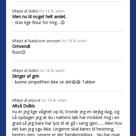
tilføjet af
dulkis
for 18 år siden
Men nu til noget helt andet.
- stav lige flour for mig....😉
tilføjet af
hjælpsom anonym
for 18 år siden
Omvendt
fluor😉
tilføjet af
dulkis
for 18 år siden
Skriger af grin
- kunne simpelthen ikke se det😃😃 Takker.
tilføjet af
jetpost
for 18 år siden
Altså Dulkis
nu er jeg lige vågnet op til, troede jeg en dejlig dag, og
så opdager jeg at du i nattens løb har mobbet mig i en
grad så jeg bare har lyst til at gå i seng igen........Men hov
det kan jeg sgu ikke. Ungerne skal køres til hestning,
hentes igen, senere er der familiemiddag.....Nu har man