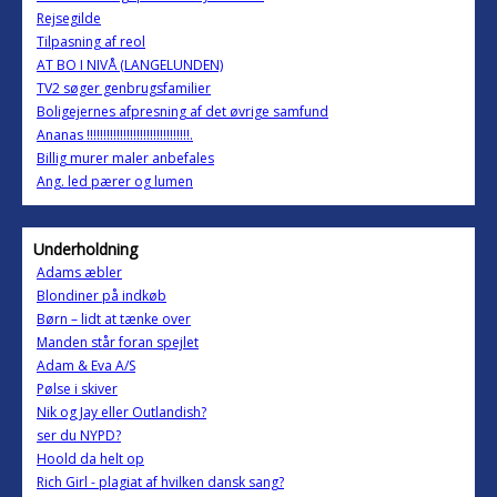
Rejsegilde
Tilpasning af reol
AT BO I NIVÅ (LANGELUNDEN)
TV2 søger genbrugsfamilier
Boligejernes afpresning af det øvrige samfund
Ananas !!!!!!!!!!!!!!!!!!!!!!!!!!!!!!!.
Billig murer maler anbefales
Ang. led pærer og lumen
Underholdning
Adams æbler
Blondiner på indkøb
Børn – lidt at tænke over
Manden står foran spejlet
Adam & Eva A/S
Pølse i skiver
Nik og Jay eller Outlandish?
ser du NYPD?
Hoold da helt op
Rich Girl - plagiat af hvilken dansk sang?