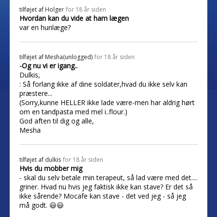
tilføjet af
Holger
for 18 år siden
Hvordan kan du vide at ham lægen
var en hunlæge?
tilføjet af
Mesha(unlogged)
for 18 år siden
-Og nu vi er igang..
Dulkis,
: Så forlang ikke af dine soldater,hvad du ikke selv kan
præstere...
(Sorry,kunne HELLER ikke lade være-men har aldrig hørt
om en tandpasta med mel i..flour.)
God aften til dig og alle,
Mesha
tilføjet af
dulkis
for 18 år siden
Hvis du mobber mig
- skal du selv betale min terapeut, så lad være med det....
griner. Hvad nu hvis jeg faktisk ikke kan stave? Er det så
ikke sårende? Mocafe kan stave - det ved jeg - så jeg
må godt. 😃😃