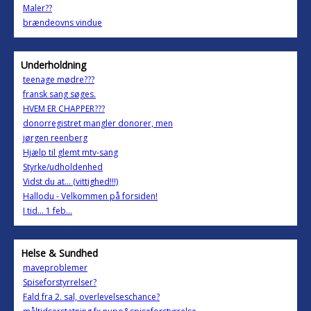
Maler??
brændeovns vindue
Underholdning
teenage mødre???
fransk sang søges.
HVEM ER CHAPPER???
donorregistret mangler donorer, men
jørgen reenberg
Hjælp til glemt mtv-sang
Styrke/udholdenhed
Vidst du at... (vittighed!!!)
Hallodu - Velkommen på forsiden!
I tid... 1 feb...
Helse & Sundhed
maveproblemer
Spiseforstyrrelser?
Fald fra 2. sal, overlevelseschance?