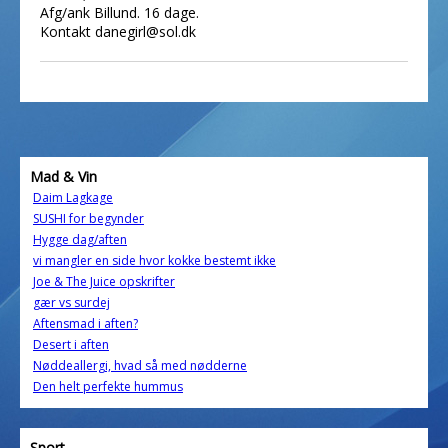
Afg/ank Billund. 16 dage.
Kontakt danegirl@sol.dk
Mad & Vin
Daim Lagkage
SUSHI for begynder
Hygge dag/aften
vi mangler en side hvor kokke bestemt ikke
Joe & The Juice opskrifter
gær vs surdej
Aftensmad i aften?
Desert i aften
Nøddeallergi, hvad så med nødderne
Den helt perfekte hummus
Sport