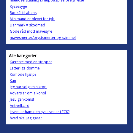
måltidserstatning fx nupo&spiseforstyrrelse
Kyssesyge
Rødkål til aftens
Min mand er blevet for tyk.
Danmark = skodmad
Gode råd mod mavesyre
mavesmerter/brystsmerter og svimmel
Alle kategorier
Kæreste med en stripper
Latterlige domme !
Komode hjælp?
Kan
Jeg har solgt min krop
Advarsler om alkohol
Jesu genkomst
Antivelfærd
Hvem er ham den nye træner i FCK?
hvad skal jeg gøre?