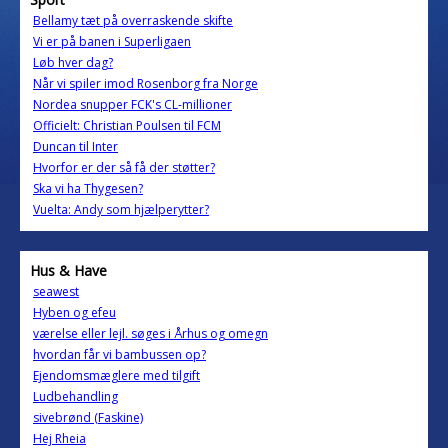
Bellamy tæt på overraskende skifte
Vi er på banen i Superligaen
Løb hver dag?
Når vi spiler imod Rosenborg fra Norge
Nordea snupper FCK's CL-millioner
Officielt: Christian Poulsen til FCM
Duncan til Inter
Hvorfor er der så få der støtter?
Ska vi ha Thygesen?
Vuelta: Andy som hjælperytter?
Hus & Have
seawest
Hyben og efeu
værelse eller lejl. søges i Århus og omegn
hvordan får vi bambussen op?
Ejendomsmæglere med tilgift
Ludbehandling
sivebrønd (Faskine)
Hej Rheia