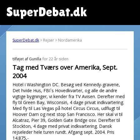
SuperDebat.dk
SuperDebat.dk
> Rejser > Nordamerika
tilføjet af
Gunilla
for 22 år siden
Tag med Tværs over Amerika, Sept.
2004
Hotel i Washington DC. Besøg ved Kennedy-gravene,
Det hvide Hus, FBI`s Hovedkvarter, og alle de andre
vigtige bygninger, vi kender fra TV Avisen. Derefter med
fly til Green Bay, Wisconsin, 4 dage privat indkvartering.
Med fly til Las Vegas på hotel Circus Circus, udflugt til
Hoover Dam og next stop San Francisco. Her skal vi til
Alcatraz, Pier 39, Golden Gate Bridge osv. Derefter til
Stockton, 4 dage med privat indkvartering. Dansk
rejseleder hele turen rundt. Afgang sept. 2004. Pris
14.875,-