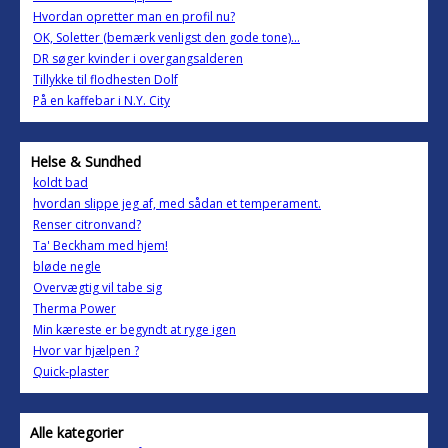
Hvordan opretter man en profil nu?
OK, Soletter (bemærk venligst den gode tone)...
DR søger kvinder i overgangsalderen
Tillykke til flodhesten Dolf
På en kaffebar i N.Y. City
Helse & Sundhed
koldt bad
hvordan slippe jeg af, med sådan et temperament.
Renser citronvand?
Ta' Beckham med hjem!
bløde negle
Overvægtig vil tabe sig
Therma Power
Min kæreste er begyndt at ryge igen
Hvor var hjælpen ?
Quick-plaster
Alle kategorier