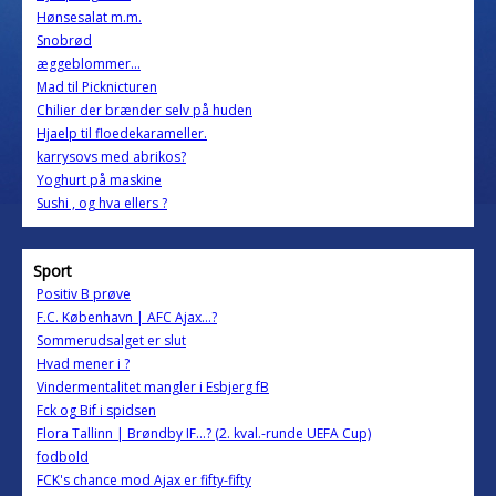
Hønsesalat m.m.
Snobrød
æggeblommer...
Mad til Picknicturen
Chilier der brænder selv på huden
Hjaelp til floedekarameller.
karrysovs med abrikos?
Yoghurt på maskine
Sushi , og hva ellers ?
Sport
Positiv B prøve
F.C. København | AFC Ajax...?
Sommerudsalget er slut
Hvad mener i ?
Vindermentalitet mangler i Esbjerg fB
Fck og Bif i spidsen
Flora Tallinn | Brøndby IF...? (2. kval.-runde UEFA Cup)
fodbold
FCK's chance mod Ajax er fifty-fifty