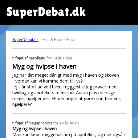
SuperDebat.dk
SuperDebat.dk
> Hus & Have > Have
tilføjet af
herollen8
for 14 år siden
Myg og hvipse i haven
Jeg har det meget dårligt med myg i haven og skoven
Hvordan kan vi komme dem til livs?
Jej slår stort ud ved hvert myggestik! Jeg prøver med
hvidløg og apotekets mediciner Autan plus men lige
meget hjælper det. ER der noget at gøre mod fandens
hjælpere?
tilføjet af
Megaprofilos
for 14 år siden
Myg og hvipse i haven
Man kan købe myggebalsam på apoteket, og nok også i