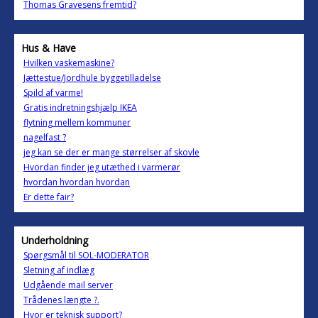
Thomas Gravesens fremtid?
Hus & Have
Hvilken vaskemaskine?
Jættestue/Jordhule byggetilladelse
Spild af varme!
Gratis indretningshjælp IKEA
flytning mellem kommuner
nagelfast ?
jeg kan se der er mange størrelser af skovle
Hvordan finder jeg utæthed i varmerør
hvordan hvordan hvordan
Er dette fair?
Underholdning
Spørgsmål til SOL-MODERATOR
Sletning af indlæg
Udgående mail server
Trådenes længte ?.
Hvor er teknisk support?