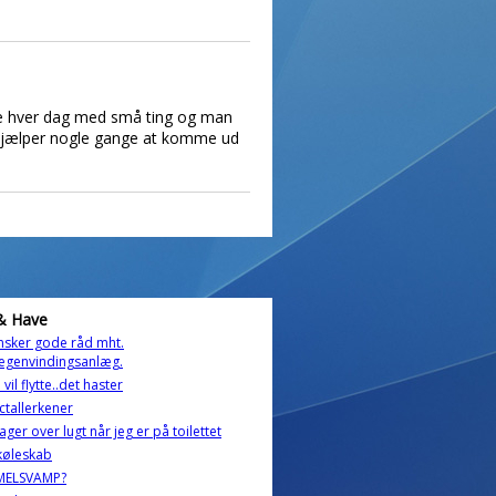
mpe hver dag med små ting og man
et hjælper nogle gange at komme ud
& Have
nsker gode råd mht.
egenvindingsanlæg.
vil flytte..det haster
ictallerkener
lager over lugt når jeg er på toilettet
køleskab
MELSVAMP?