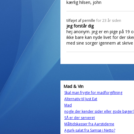
kærlig hilsen, john
tilføjet af
pernille
for 23 år siden
jeg forstår dig
hej anonym. jeg er en pige på 19 
ikke bare kan nyde livet for der sk
med sine sorger igennem at skrive .j
Mad & Vin
Skal man frygte for madforgiftning
Alternativ til Just Eat
Mad
nogle der kender sider eller gode bøger
SÅ er der serveret
Måltidskasser fra Aarstiderne
Agurk-salat fra Samsø i Netto?