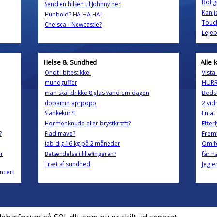
Bolig
Send en hilsen til Johnny her
Kan j
Hunbold? HA HA HA!
Touch
Chelsea - Newcastle?
Lejeb
Helse & Sundhed
Alle 
Ondt i bitestikkel
Vista
mundguffer
HURR
man skal drikke 8 glas vand om dagen
Bedst
dopamin aprpopo
2 vid
Slankekur?!
En at
Hormonknude eller brystkræft?
Efter
?
Flad mave?
Frem
tab dig 16 kg på 2 måneder
Om fo
or
Betændelse i lillefingeren?
får n
Træt af sundhed
Jeg e
oncert