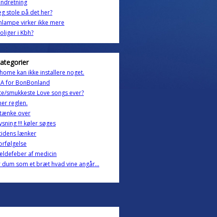
indretning
eg stole på det her?
lampe virker ikke mere
oliger i Kbh?
kategorier
 home kan ikke installere noget.
A for BonBonland
e/smukkeste Love songs ever?
ner reglen.
 tænke over
lysning !!! køler søges
tidens lænker
rfølgelse
ældefeber af medicin
r dum som et bræt hvad vine angår...