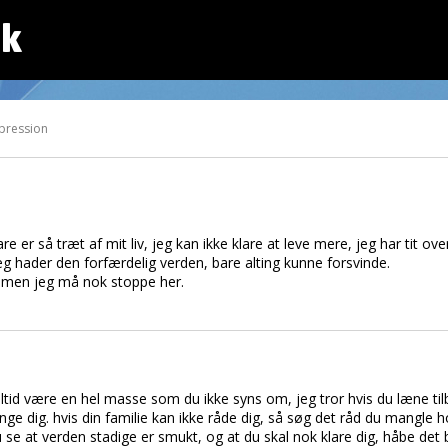
dk
pression
e er så træt af mit liv, jeg kan ikke klare at leve mere, jeg har tit o
Jeg hader den forfærdelig verden, bare alting kunne forsvinde.
e, men jeg må nok stoppe her.
tid være en hel masse som du ikke syns om, jeg tror hvis du læne tilba
ge dig. hvis din familie kan ikke råde dig, så søg det råd du mangle 
u se at verden stadige er smukt, og at du skal nok klare dig, håbe det 