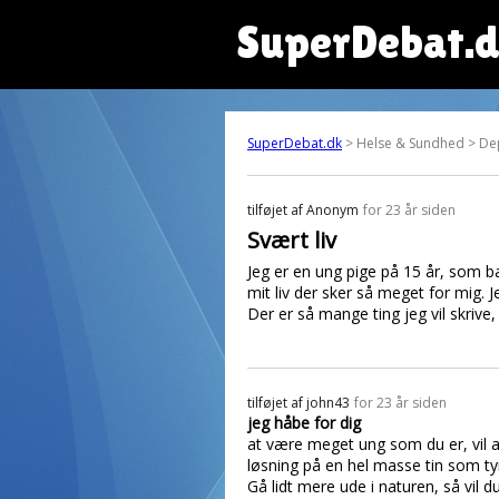
SuperDebat.
SuperDebat.dk
> Helse & Sundhed > De
tilføjet af
Anonym
for 23 år siden
Svært liv
Jeg er en ung pige på 15 år, som bar
mit liv der sker så meget for mig. 
Der er så mange ting jeg vil skriv
tilføjet af
john43
for 23 år siden
jeg håbe for dig
at være meget ung som du er, vil al
løsning på en hel masse tin som tyn
Gå lidt mere ude i naturen, så vil d