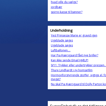
hvad ville du vælge?
jordbær
spirre-kasse til bønner?
Underholdning
Yes! Prinsesse Marie er gravid igen
Ugeblade søges
Ugeblade søges
Luftballonen....
Har Pia Kjærsgaard fået nye briller?
Kan ikke sende Email HJÆLP!
9/11: Trykker eller undertrykker pressen..
Thure Lindhardt i ny homsefilm
Hormonforstyrrende stoffer, vigtige el. f
meget?
Nu skal Pia Kjærsgaard til Dolly Parton k