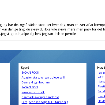
og jeg har det også sådan stort set hver dag. man er træt af at kæ
er kun dårlige ting. du skrev du ikke ville skrive mere men prøv for d
eg vil godt hjælpe dig hvis jeg kan . hilsen pernille
Sport
Hus 
SÅDAN FCK!!!!
Jeg ø
varm
Apasionata suveræn oplevelse!!!
hjælp 
Danny Higginbotham
Plast
?
SÅDAN FCK!!
Får k
www.kunsport.dk
mini 
danmark-sverrige håndbold
SKIM
Lars Jacobsen solgt til FC Nürnberg