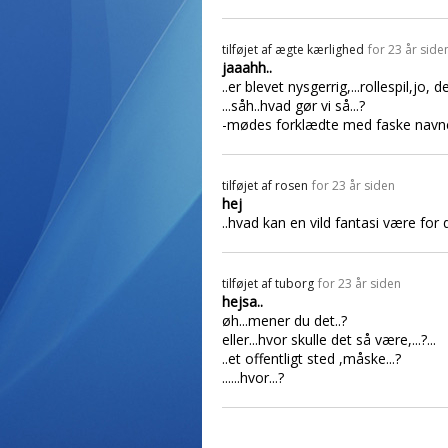
tilføjet af
ægte kærlighed
for 23 år side
jaaahh..
..er blevet nysgerrig,...rollespil,jo, 
...såh..hvad gør vi så...?
-mødes forklædte med faske navne
tilføjet af
rosen
for 23 år siden
hej
..hvad kan en vild fantasi være for di
tilføjet af
tuborg
for 23 år siden
hejsa..
øh...mener du det..?
eller...hvor skulle det så være,...?...
..et offentligt sted ,måske...?
......hvor...?