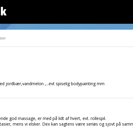
dk
sier
 med jordbær,vandmelon ,...evt spiselig bodypainting mm
rende god massage, er med på lidt af hvert, evt. rollespil.
tasier, mens vi elsker. Dex kan sagtens være seriøs og sjovt på samme