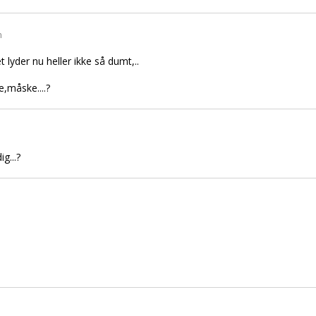
n
det lyder nu heller ikke så dumt,..
,måske....?
g...?