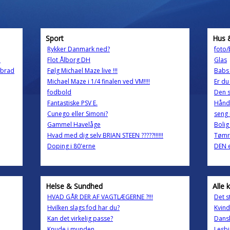
Sport
Hus 
Rykker Danmark ned?
foto/
!
Flot Ålborg DH
Glas
rbrad
Følg Michael Maze live !!!
Babs 
Michael Maze i 1/4 finalen ved VM!!!!
Er d
fodbold
Den s
Fantastiske PSV E.
Hånd
Cunego eller Simoni?
seng
Gammel Havelåge
Bolig
Hvad med dig selv BRIAN STEEN ?????!!!!!!
Tømre
Doping i 80'erne
DEN 
Helse & Sundhed
Alle 
HVAD GÅR DER AF VAGTLÆGERNE ?!!!
Det s
Hvilken slags fod har du?
Kvind
Kan det virkelig passe?
Dansk
Knude i munden
Lesbi