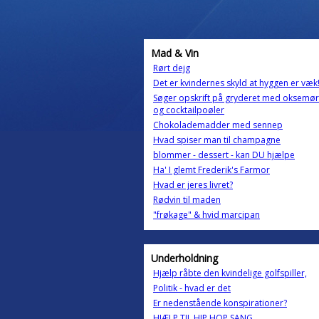
Mad & Vin
Rørt dejg
Det er kvindernes skyld at hyggen er væk
Søger opskrift på gryderet med oksemø
og cocktailpoøler
Chokolademadder med sennep
Hvad spiser man til champagne
blommer - dessert - kan DU hjælpe
Ha' I glemt Frederik's Farmor
Hvad er jeres livret?
Rødvin til maden
"frøkage" & hvid marcipan
Underholdning
Hjælp råbte den kvindelige golfspiller,
Politik - hvad er det
Er nedenstående konspirationer?
HJÆLP TIL HIP HOP SANG