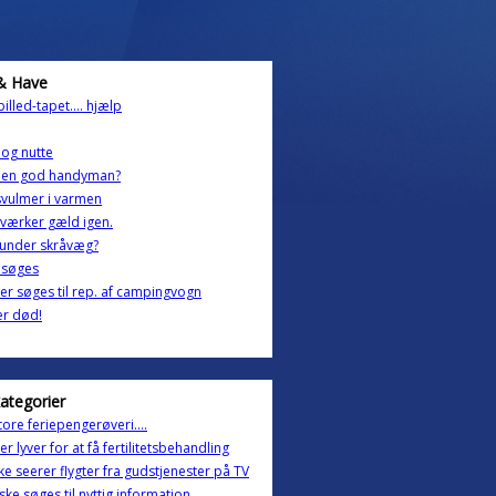
& Have
billed-tapet.... hjælp
og nutte
u en god handyman?
vulmer i varmen
værker gæld igen.
 under skråvæg?
 søges
r søges til rep. af campingvogn
er død!
kategorier
tore feriepengerøveri....
er lyver for at få fertilitetsbehandling
e seerer flygter fra gudstjenester på TV
ske søges til nyttig information