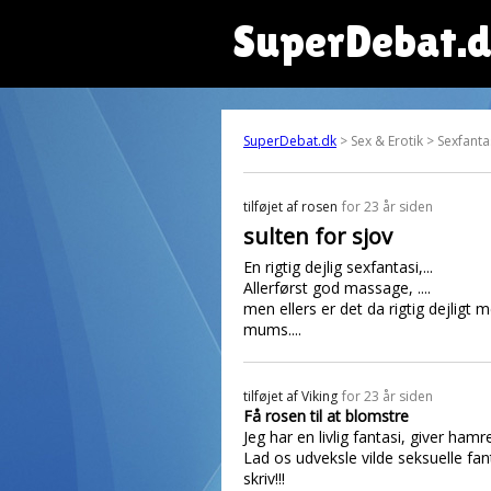
SuperDebat.
SuperDebat.dk
> Sex & Erotik > Sexfanta
tilføjet af
rosen
for 23 år siden
sulten for sjov
En rigtig dejlig sexfantasi,...
Allerførst god massage, ....
men ellers er det da rigtig dejligt
mums....
tilføjet af
Viking
for 23 år siden
Få rosen til at blomstre
Jeg har en livlig fantasi, giver ham
Lad os udveksle vilde seksuelle fan
skriv!!!