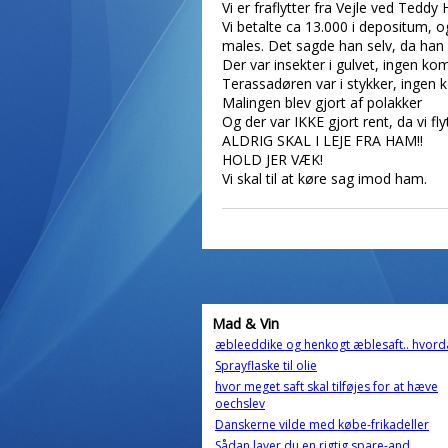
Vi er fraflytter fra Vejle ved Tedd
Vi betalte ca 13.000 i depositum, 
males. Det sagde han selv, da han 
Der var insekter i gulvet, ingen k
Terassadøren var i stykker, ingen
Malingen blev gjort af polakker
Og der var IKKE gjort rent, da vi fly
ALDRIG SKAL I LEJE FRA HAM!!
HOLD JER VÆK!
Vi skal til at køre sag imod ham.
Mad & Vin
æbleeddike og henkogt æblesaft.. hvord
Sprayflaske til olie
hvor meget saft skal tilføjes for at hæve
oechslev
Danskerne vilde med købe-frikadeller
Sådan laver du en rigtig spare-and