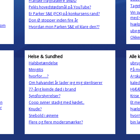
Franske frøgnaskere SNØD
Taget
Pelés hovedstødsmål på YouTube?
Vin s
Er Parker S&E (FCK) på konkursens rand?
med 
Don Ø stopper inden fire år
hjælp 
g om
Hvordan mon Parken S&E vil klare den??
ubeg
Okker
Helse & Sundhed
Alle 
Halsbetændelse
ubru
Minigitis
På mo
hvorfor.....?
A=ska
Om halvandet år lader jeg mig steriliserer
kalec
77-årig kvinde død i brand
HJÆÆÆ
Synsforstyrrelser?
Krise
en
Coop sviner stadig med kødet..
Et men
er
Knude?
hjælp
Snebold i øjnene
hvor
Flere og flere modersmærker?
bin l