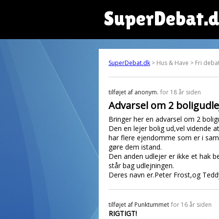
SuperDebat.
SuperDebat.dk
> Hus & Have > Fri debat
tilføjet af
anonym.
for 18 år siden
Advarsel om 2 boligudleje
Bringer her en advarsel om 2 boligud
Den en lejer bolig ud,vel vidende
har flere ejendomme som er i sam
gøre dem istand.
Den anden udlejer er ikke et hak b
står bag udlejningen.
Deres navn er.Peter Frost,og Teddy
tilføjet af
Punktummet
for 16 år siden
RIGTIGT!