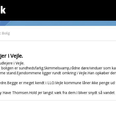
dk
: Bolig
r i Vejle.
lejere i Vejle.
 at boligen er sundhedsfarlig.Skimmelsvamp,rådne døre/vinduer som k
me stand.Ejendommene ligger rundt omkring i Vejle.Han opkøber d
edre.Begge er meget kendt i LLO.Vejle kommune låner ikke penge ud til
 Have Thomsen.Hold jer langst væk fra dem.I bliver snydt så vandet dr