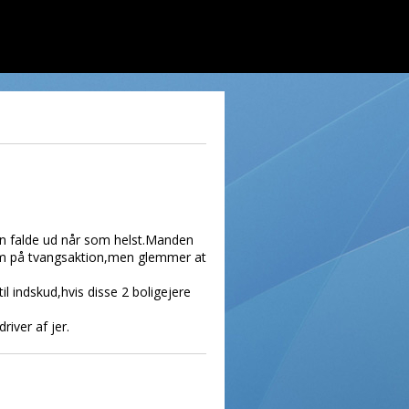
an falde ud når som helst.Manden
em på tvangsaktion,men glemmer at
 indskud,hvis disse 2 boligejere
iver af jer.