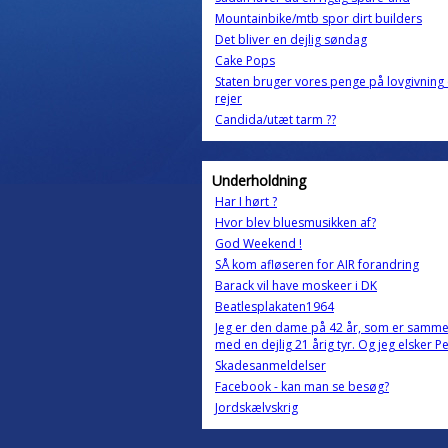
Mountainbike/mtb spor dirt builders
Det bliver en dejlig søndag
Cake Pops
Staten bruger vores penge på lovgivnin
rejer
Candida/utæt tarm ??
Underholdning
Har I hørt ?
Hvor blev bluesmusikken af?
God Weekend !
SÅ kom afløseren for AIR forandring
Barack vil have moskeer i DK
Beatlesplakaten1964
Jeg er den dame på 42 år, som er samm
med en dejlig 21 årig tyr. Og jeg elsker P
Skadesanmeldelser
Facebook - kan man se besøg?
Jordskælvskrig