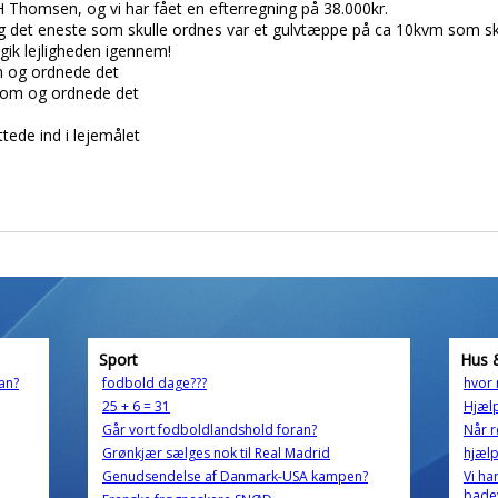
y H Thomsen, og vi har fået en efterregning på 38.000kr.
og det eneste som skulle ordnes var et gulvtæppe på ca 10kvm som sku
gik lejligheden igennem!
om og ordnede det
 kom og ordnede det
ttede ind i lejemålet
Sport
Hus 
an?
fodbold dage???
hvor 
25 + 6 = 31
Hjælp
Går vort fodboldlandshold foran?
Når r
Grønkjær sælges nok til Real Madrid
hjælp
Genudsendelse af Danmark-USA kampen?
Vi ha
bade