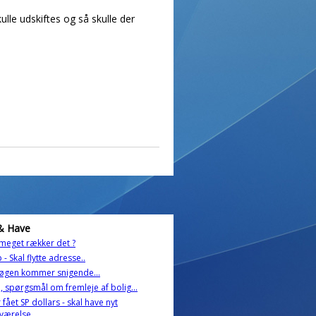
lle udskiftes og så skulle der
& Have
meget rækker det ?
 - Skal flytte adresse..
øgen kommer snigende...
, spørgsmål om fremleje af bolig...
r fået SP dollars - skal have nyt
værelse