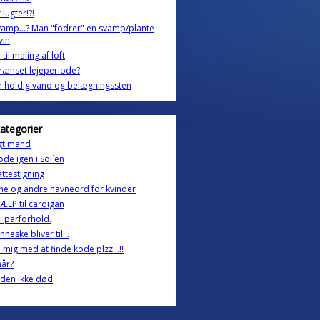
 lugter!?!
vamp...? Man "fodrer" en svamp/plante
vin
til maling af loft
rænset lejeperiode?
 holdig vand og belægningssten
kategorier
gt mand
de igen i Sol´en
ttestigning
he og andre navneord for kvinder
LP til cardigan
 i parforhold.
neske bliver til...
 mig med at finde kode plzz...!!
når?
aden ikke død