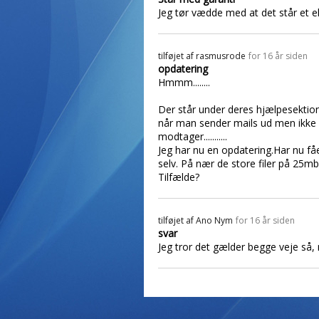
Jeg tør vædde med at det står et el
tilføjet af
rasmusrode
for 16 år siden
opdatering
Hmmm........
Der står under deres hjælpesektio
når man sender mails ud men ikk
modtager...........
Jeg har nu en opdatering.Har nu fåe
selv. På nær de store filer på 25m
Tilfælde?
tilføjet af
Ano Nym
for 16 år siden
svar
Jeg tror det gælder begge veje så,