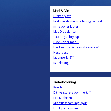
Mad & Vin
Bedste pizza
husk din slagter snyder dig, seriøst
mine boller lugter
Mac D opskrifter
Catering til bryllup
Hvor køber man...
Hindbær fra Serbien - kasseres??
Nespresso
Japanperler???
Kanelstang
Underholdning
Kvinder
Dit livs største bommert...?
Leo Mathisen
Min trussesamling ;-)) Ak!
Lordi på forsiden