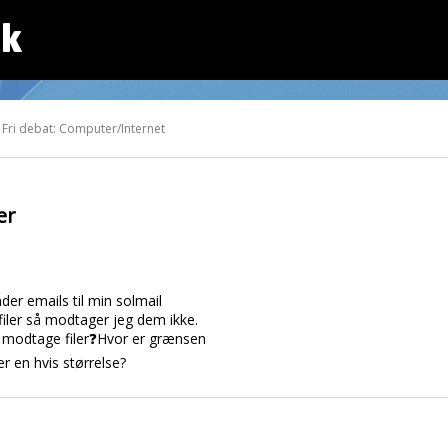
dk
 Fri debat: Computer/Internet
er
der emails til min solmail
iler så modtager jeg dem ikke.
å modtage filer❓Hvor er grænsen
ver en hvis størrelse?