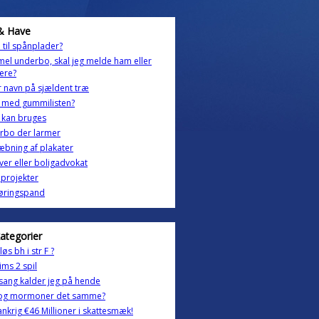
& Have
 til spånplader?
l underbo, skal jeg melde ham eller
ere?
 navn på sjældent træ
 med gummilisten?
 kan bruges
rbo der larmer
bning af plakater
ver eller boligadvokat
 projekter
øringspand
kategorier
øs bh i str F ?
ims 2 spil
ang kalder jeg på hende
V og mormoner det samme?
rankrig €46 Millioner i skattesmæk!