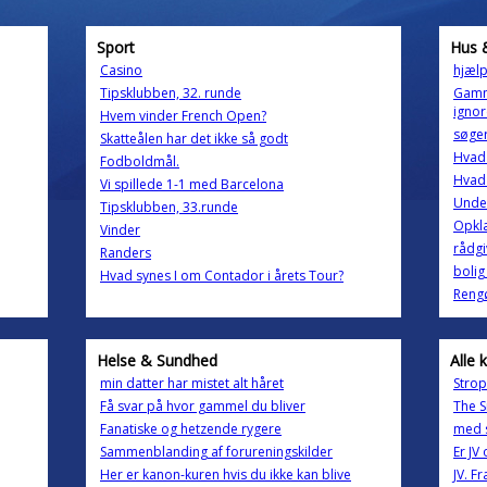
Sport
Hus 
Casino
hjælp
Tipsklubben, 32. runde
Gamme
ignor
Hvem vinder French Open?
søger
Skatteålen har det ikke så godt
Hvad
Fodboldmål.
Hvad
Vi spillede 1-1 med Barcelona
Unde
Tipsklubben, 33.runde
Opklæ
Vinder
rådgi
Randers
bolig
Hvad synes I om Contador i årets Tour?
Reng
Helse & Sundhed
Alle 
min datter har mistet alt håret
Stropl
Få svar på hvor gammel du bliver
The S
Fanatiske og hetzende rygere
med s
Sammenblanding af forureningskilder
Er J
Her er kanon-kuren hvis du ikke kan blive
JV. F