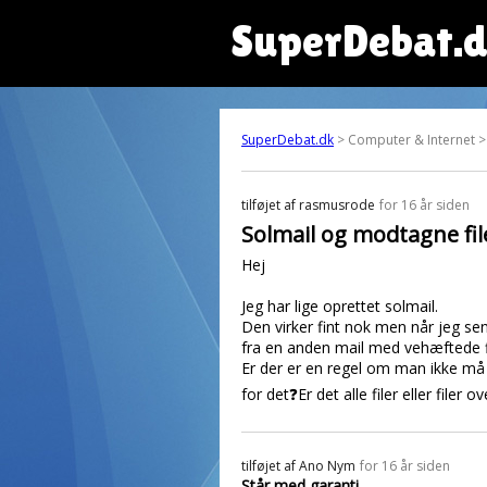
SuperDebat.
SuperDebat.dk
> Computer & Internet >
tilføjet af
rasmusrode
for 16 år siden
Solmail og modtagne fil
Hej
Jeg har lige oprettet solmail.
Den virker fint nok men når jeg sen
fra en anden mail med vehæftede f
Er der er en regel om man ikke m
for det❓Er det alle filer eller filer o
tilføjet af
Ano Nym
for 16 år siden
Står med garanti