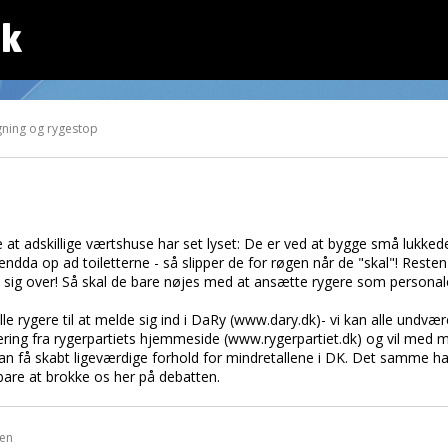
dk
ning og rygestop
de at adskillige værtshuse har set lyset: De er ved at bygge små lukked
da op ad toiletterne - så slipper de for røgen når de "skal"! Reste
 sig over! Så skal de bare nøjes med at ansætte rygere som personal
le rygere til at melde sig ind i DaRy (www.dary.dk)- vi kan alle undvær
ing fra rygerpartiets hjemmeside (www.rygerpartiet.dk) og vil med mi
 kan få skabt ligeværdige forhold for mindretallene i DK. Det samme 
 bare at brokke os her på debatten.
den