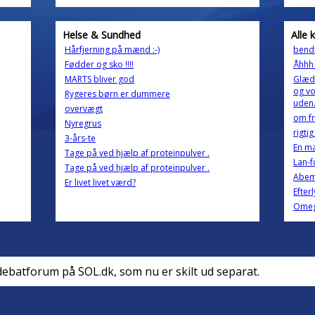
Helse & Sundhed
Alle 
Hårfjerning på mænd :-)
bend
Fødder og sko !!!!
Åhhh 
MARTS bliver god
Glæde
og vo
Rygeres børn er dummere
uden.
overvægt
om fr
Nyregrus
rigtig
3-års-te
En ma
Tage på ved hjælp af proteinpulver .
Lan-f
Tage på ved hjælp af proteinpulver .
Abema
Er livet livet værd?
Efter
Omeg
debatforum på SOL.dk, som nu er skilt ud separat.