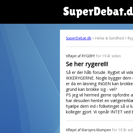
SuperDebat.
SuperDebat.dk
> Helse & Sundhed > Ryg
tilføjet af
RYGER!!!
for 19 år siden
Se her rygere!!!
Så er der håb forude. Rygtet vil vi
IKKERYGERNE. Nogle bygger dem end
er da en løsning INGEN kan brokke
grund kan brokke sig - vel?
PS jeg vil hermed gerne opfordre al
har desuden hentet en vælgererklær
hjælpe dem ind i folketinget så vi
kolleger gjort. Vi opnår INTET ved
tilføjet af
klarsyns-klumpen
for 19 år si