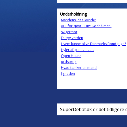
Underholdning
Mandens idealkvinde:
ALT for sjovt... DR!! Godt filmet :)
svigermor
En syg verden
Hvem kunne blive Danmarks Bond-pige?
Hyler af grin . . . . . . . .
Open House
ordsprog
Hvad tænker en mand
ligheden
SuperDebat.dk er det tidligere 