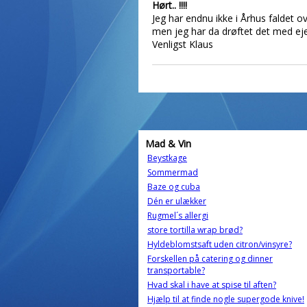
Hørt.. !!!!
Jeg har endnu ikke i Århus faldet o
men jeg har da drøftet det med ejer
Venligst Klaus
Mad & Vin
Beystkage
Sommermad
Baze og cuba
Dén er ulækker
Rugmel´s allergi
store tortilla wrap brød?
Hyldeblomstsaft uden citron/vinsyre?
Forskellen på catering og dinner
transportable?
Hvad skal i have at spise til aften?
Hjælp til at finde nogle supergode knive!