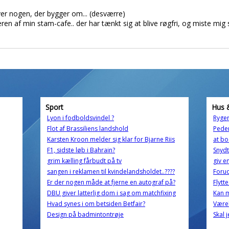
ver nogen, der bygger om... (desværre)
en af min stam-cafe.. der har tænkt sig at blive røgfri, og miste mig
Sport
Hus 
Lyon i fodboldsvindel ?
Ryge
Flot af Brassiliens landshold
Pede
Karsten Kroon melder sig klar for Bjarne Riis
at bo
F1, sidste løb i Bahrain?
Snydt
grim kælling fårbudt på tv
giv e
sangen i reklamen til kvindelandsholdet..????
Forud
Er der nogen måde at fjerne en autograf på?
Flytt
DBU giver latterlig dom i sag om matchfixing
Kan m
Hvad synes i om betsiden Betfair?
Være
Design på badmintontrøje
Skal 