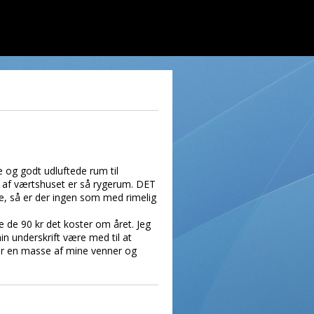
e og godt udluftede rum til
n af værtshuset er så rygerum. DET
e, så er der ingen som med rimelig
e de 90 kr det koster om året. Jeg
n underskrift være med til at
har en masse af mine venner og