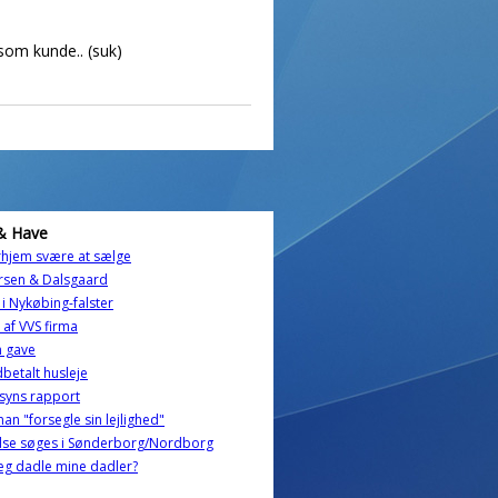
 som kunde.. (suk)
& Have
rhjem svære at sælge
rsen & Dalsgaard
 i Nykøbing-falster
 af VVS firma
n gave
betalt husleje
esyns rapport
an "forsegle sin lejlighed"
lse søges i Sønderborg/Nordborg
jeg dadle mine dadler?