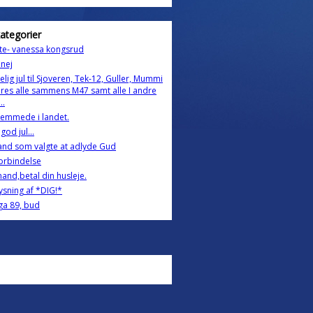
kategorier
te- vanessa kongsrud
nej
lig jul til Sjoveren, Tek-12, Guller, Mummi
res alle sammens M47 samt alle I andre
..
emmede i landet.
 god jul...
nd som valgte at adlyde Gud
orbindelse
nd,betal din husleje.
lysning af *DIG!*
a 89, bud