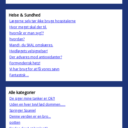
Helse & Sundhed
Lægerne selv tør ikke bruge hospitalerne
Hvor meget skal der til.
hvornår er man syg??
hvordan?
Mand!- du SKAL omskæres.
Hvidløgets velsignelser!
Der advares mod antioxidanter?
Formynderisk hetz!
Vi har brug for at få vores søvn
Fantastisk ...
Alle kategorier
De siger mine tanker er Ok?!
Uden en hver tvivl lød dommen......
Springer Spaniel
Denne verden er en bro...
potten