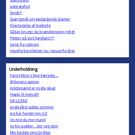
Stædighed.
Juletræsfod
Snydt?!
Spørgsmål om kødædende planter
Overtagelse af lejebolig
Sådan bruger du brændeovnen rigtigt
Pletter på sort højglans???
Gene fra naboen
Haveforberedelser nu i januar/foråret
Underholdning
Paris Hilton´s Nye Kæreste....
Ørkenens sønner
Voldsmænd er nogle skvat
Hjælp til melodi!!
DR-LICENS
englegård sidste sommer
Jeg har fundet min OZ
Vis mig du min mand
Av for pokker....der røg den!
Min bedste vens bryllup