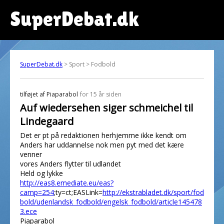
SuperDebat.dk
SuperDebat.dk
> Sport > Fodbold
tilføjet af
Piaparabol
for 15 år siden
Auf wiedersehen siger schmeichel til
Lindegaard
Det er pt på redaktionen herhjemme ikke kendt om
Anders har uddannelse nok men pyt med det kære
venner
vores Anders flytter til udlandet
Held og lykke
http://eas8.emediate.eu/eas?
camp=254
;ty=ct;EASLink=
http://ekstrabladet.dk/sport/fod
bold/udenlandsk_fodbold/engelsk_fodbold/article145478
3.ece
Piaparabol