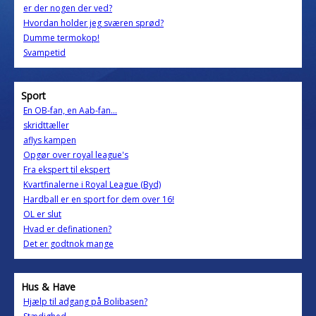
er der nogen der ved?
Hvordan holder jeg sværen sprød?
Dumme termokop!
Svampetid
Sport
En OB-fan, en Aab-fan...
skridttæller
aflys kampen
Opgør over royal league's
Fra ekspert til ekspert
Kvartfinalerne i Royal League (Byd)
Hardball er en sport for dem over 16!
OL er slut
Hvad er definationen?
Det er godtnok mange
Hus & Have
Hjælp til adgang på Bolibasen?