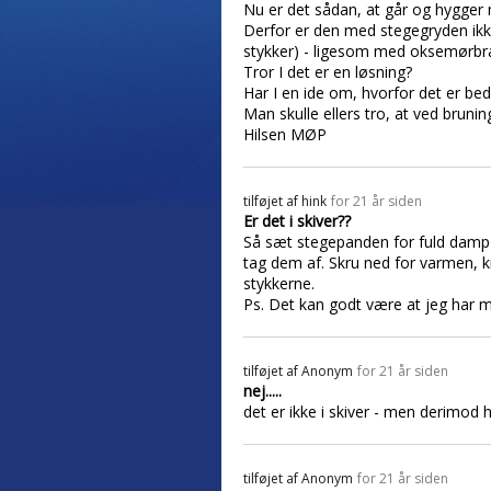
Nu er det sådan, at går og hygger m
Derfor er den med stegegryden ikke
stykker) - ligesom med oksemørbra
Tror I det er en løsning?
Har I en ide om, hvorfor det er be
Man skulle ellers tro, at ved brun
Hilsen MØP
tilføjet af
hink
for 21 år siden
Er det i skiver??
Så sæt stegepanden for fuld damp u
tag dem af. Skru ned for varmen, 
stykkerne.
Ps. Det kan godt være at jeg har mi
tilføjet af
Anonym
for 21 år siden
nej.....
det er ikke i skiver - men derimod h
tilføjet af
Anonym
for 21 år siden