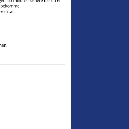
gen. 65 minutter senere har du en
velbekomme.
esultat.
nen.