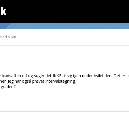
dk
 Mad & Vin
r kødsaften ud og suger det IKKE til sig igen under hviletiden. Det er 
timer. Jeg har også prøvet intervalstegning.
 grader ?