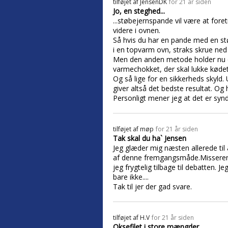
tilføjet af
JensenDK
for 21 år siden
Jo, en steghed...
...støbejernspande vil være at foret
videre i ovnen.
Så hvis du har en pande med en størr
i en topvarm ovn, straks skrue ned 
Men den anden metode holder nu og
varmechokket, der skal lukke kødet
Og så lige for en sikkerheds skyld. 
giver altså det bedste resultat. Og
Personligt mener jeg at det er syn
tilføjet af
møp
for 21 år siden
Tak skal du ha` Jensen
Jeg glæder mig næsten allerede til 
af denne fremgangsmåde.Misseren har
jeg frygtelig tilbage til debatten. J
bare ikke....
Tak til jer der gad svare.
tilføjet af
H.V
for 21 år siden
Oksefilet i store mængder