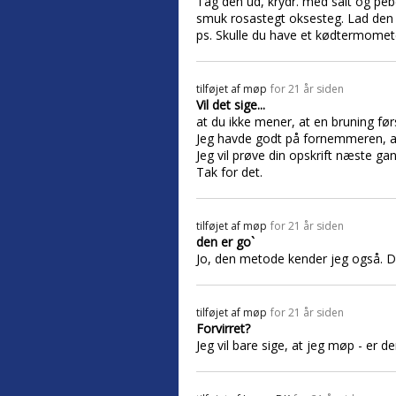
Tag den ud, krydr. med salt og peb
smuk rosastegt oksesteg. Lad den h
ps. Skulle du have et kødtermomete
tilføjet af
møp
for 21 år siden
Vil det sige...
at du ikke mener, at en bruning før
Jeg havde godt på fornemmeren, a
Jeg vil prøve din opskrift næste gan
Tak for det.
tilføjet af
møp
for 21 år siden
den er go`
Jo, den metode kender jeg også. Den 
tilføjet af
møp
for 21 år siden
Forvirret?
Jeg vil bare sige, at jeg møp - er