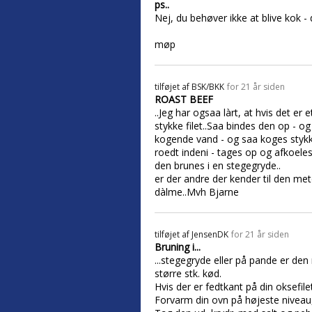
ps..
Nej, du behøver ikke at blive kok - 
møp
tilføjet af
BSK/BKK
for 21 år siden
ROAST BEEF
..Jeg har ogsaa làrt, at hvis det er e
stykke filet..Saa bindes den op - o
kogende vand - og saa koges stykke
roedt indeni - tages op og afkoeles
den brunes i en stegegryde..
er der andre der kender til den met
dàlme..Mvh Bjarne
tilføjet af
JensenDK
for 21 år siden
Bruning i...
...stegegryde eller på pande er de
større stk. kød.
Hvis der er fedtkant på din oksefil
Forvarm din ovn på højeste niveau,