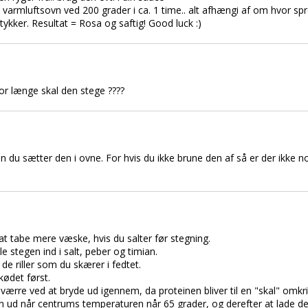
t i varmluftsovn ved 200 grader i ca. 1 time.. alt afhængi af om hvor spr
stykker. Resultat = Rosa og saftig! Good luck :)
vor længe skal den stege ????
en du sætter den i ovne. For hvis du ikke brune den af så er der ikke no
 at tabe mere væske, hvis du salter før stegning.
le stegen ind i salt, peber og timian.
 de riller som du skærer i fedtet.
kødet først.
sværre ved at bryde ud igennem, da proteinen bliver til en "skal" omkr
en ud når centrums temperaturen når 65 grader, og derefter at lade den