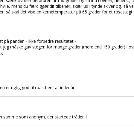
er, sænk ovntemperaturen til 150 grader og så ind i ovnen, nederst, i
vile, mens du færdiggør dit tilbehør, skær ud i tynde skiver og...så 
r, så skal det vise en kernetemperatur på 65 grader for et rosastegt r
st på panden - ikke forbedre resultatet.?
t jeg måske gav stegen for mange grader (mere end 150 grader) i ov
g.
er rigtig god til roastbeef af inderlår !
 den samme som anonym, der startede tråden !