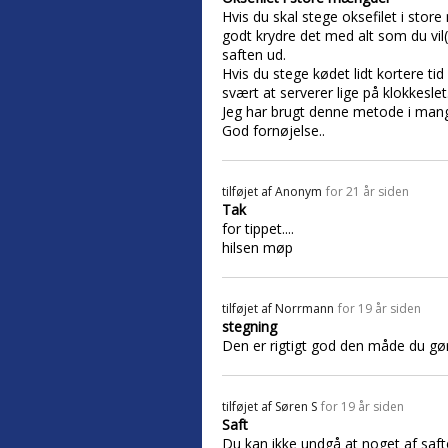
Hvis du skal stege oksefilet i stor
godt krydre det med alt som du vil
saften ud.
Hvis du stege kødet lidt kortere t
svært at serverer lige på klokkesl
Jeg har brugt denne metode i mang
God fornøjelse..
tilføjet af
Anonym
for 21 år siden
Tak
for tippet....
hilsen møp
tilføjet af
Norrmann
for 19 år siden
stegning
Den er rigtigt god den måde du gø
tilføjet af
Søren S
for 19 år siden
Saft
Du kan ikke undgå at noget af safte