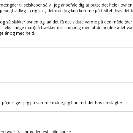
e mængder til selskaber så vil jeg anbefale dig at putte det hele i ovn
(peber,hvidløg....) og salt, det må dog kun komme på fedtet, hvis de
id og så slukker ovnen og lad det få det sidste varme på den måde (de
et...f.eks sange m.m)så trækker det samtidig med at du holde kødet va
e år og med held..
r på,det gør jeg på samme måde,jeg har lært det hos en slagter ss
n ryger fra.. brug den evt. i din sauce