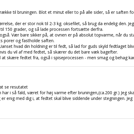
række til bruningen. Blot et minut eller to på alle sider, så er saften 
else, der er stor nok til 2-3 kg. oksefilet, så brug da endelig den. Jeg
til 150 grader, og så lade processen fortsætte derfra.
så. Vær bare sikker på, at ovnen er på absolut topvarme, når du sta
s porer og fastholde saften.
Uanset hvad din holdning er til fedt, så lad for guds skyld fedtlaget b
 hvis du vil af med fedtet, så skærer du det bare væk bagefter.
d at skære fedtet fra, også i spiseprocessen - men smag og behag kan 
at se resutatet
 i så fald, været for høj varme efter bruningen,(ca.200 gr.) Jeg skal
eg er enig med dig i, at fedtet skal blive siddende under stegningen. Jeg