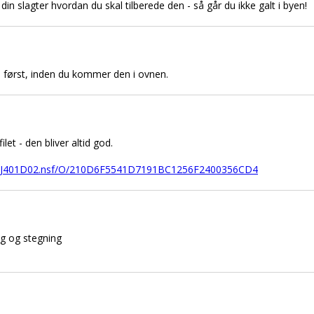
in slagter hvordan du skal tilberede den - så går du ikke galt i byen!
de først, inden du kommer den i ovnen.
ilet - den bliver altid god.
01/HJ401D02.nsf/O/210D6F5541D7191BC1256F2400356CD4
ng og stegning