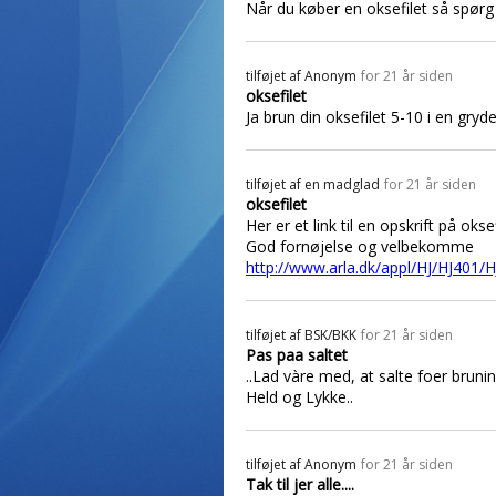
Når du køber en oksefilet så spørg d
tilføjet af
Anonym
for 21 år siden
oksefilet
Ja brun din oksefilet 5-10 i en gry
tilføjet af
en madglad
for 21 år siden
oksefilet
Her er et link til en opskrift på oksef
God fornøjelse og velbekomme
http://www.arla.dk/appl/HJ/HJ4
tilføjet af
BSK/BKK
for 21 år siden
Pas paa saltet
..Lad vàre med, at salte foer bruni
Held og Lykke..
tilføjet af
Anonym
for 21 år siden
Tak til jer alle....