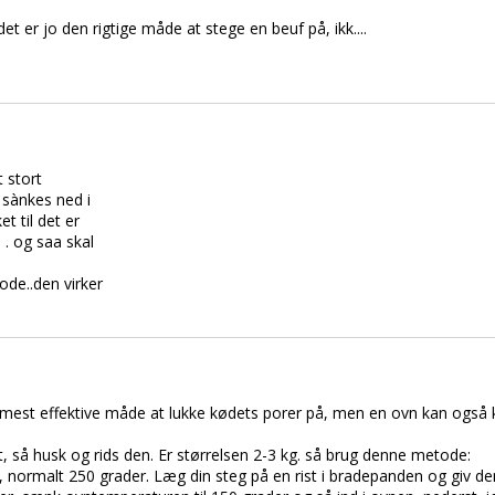
det er jo den rigtige måde at stege en beuf på, ikk....
t stort
g sànkes ned i
t til det er
 . og saa skal
ode..den virker
n mest effektive måde at lukke kødets porer på, men en ovn kan også
et, så husk og rids den. Er størrelsen 2-3 kg. så brug denne metode:
 normalt 250 grader. Læg din steg på en rist i bradepanden og giv den 