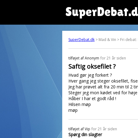
SuperDebat.
SuperDebat.dk
> Mad & Vin > Fri debat:
tilføjet af
Anonym
for 21 år siden
Saftig oksefilet ?
Hvad gør jeg forkert ?
Hver gang jeg steger oksefilet, fise
Jeg har prøvet alt fra 20 min til 2 
Steger jeg mon kødet ved for høje
Håber I har et godt råd !
Hilsen møp
møp
tilføjet af
Vip
for 21 år siden
Spørg din slagter