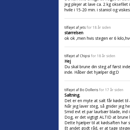
Jeg plejer at lave ca. 2 kg oksefile
hvile i 15-20 min. i staniol og viske
tilføjet af
jets
for 18 år siden
størrelsen
ok ok ,men hvis stegen er 6 kilo,h
tilføjet af
Chipsi
for 18 år siden
Hej
Du skal brune din steg af først ind
inde. Håber det hjælper dig:D
tilføjet af
Bo Dolleris
for 17 år siden
Saltning.
Det er en myte at salt får kødet til
Når jeg laver steg, så gnider jeg he
Smid evt et par laurbær blade, ind i
Dog, er det vigtigt ALTID at brune 
Dette hjælper til at kødsaften har 
Et andet godt råd, er at tage steg