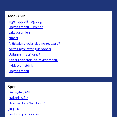
Mad & Vin
Ingen appetit - og dog!
Dagens menu i Odense
Laks på grillen
sunset
Artiskok fra udlandet, noget værd?
sorte fingre efter gulerødder
Udbringning af kage?
Kan du anbefale en lækker menu?
hyldeblomstdrik
Dagens menu
Sport
Det lugter, AGF
Stakkels Ståle
Hvad så, Lars Windfeldt?
Jiu-jitsu
Fodbold på mobilen