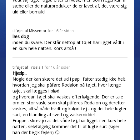
sæbe eller de naturprodukter de er lavet af, det være sig
uld eller bomuld.
tilføjet af
Missemor
for 16 år siden
læs dog
inden du svare. Der står nettop at tøjet har ligget vådt i
en kurv hele natten. Kors altså !
tilføjet af
Troels T
for 16 år siden
Hjælp...
Nogle der kan skære det ud i pap.. fatter stadig ikke helt,
hvordan jeg skal påføre Rodalon på tøjet, hvor længe
tøjet skal lægges i blød
og hvordan tøjet skal vaskes efterfølgende. Der er tale
om en stor vask, som skal påføres Rodalon og derefter
vaskes, altså både hvidt og kulørt tøj - og det hele lugter
surt, en blanding af sved og vaskemiddel...
Fruppe : skrev jo at det våde tøj, har ligget i en kurv hele
natten, selvfølgelig kommer det til at lugte surt (siger
han der begik fejlen) 🙂