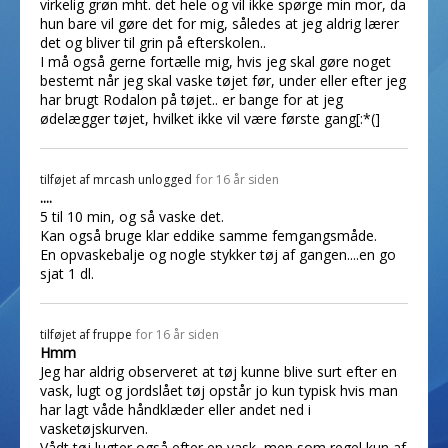
virkelig grøn mht. det hele og vil ikke spørge min mor, da
hun bare vil gøre det for mig, således at jeg aldrig lærer
det og bliver til grin på efterskolen..
I må også gerne fortælle mig, hvis jeg skal gøre noget
bestemt når jeg skal vaske tøjet før, under eller efter jeg
har brugt Rodalon på tøjet.. er bange for at jeg
ødelægger tøjet, hvilket ikke vil være første gang[:*(]
tilføjet af
mrcash unlogged
for 16 år siden
....
5 til 10 min, og så vaske det.
Kan også bruge klar eddike samme femgangsmåde.
En opvaskebalje og nogle stykker tøj af gangen....en go
sjat 1 dl.
tilføjet af
fruppe
for 16 år siden
Hmm
Jeg har aldrig observeret at tøj kunne blive surt efter en
vask, lugt og jordslået tøj opstår jo kun typisk hvis man
har lagt våde håndklæder eller andet ned i
vasketøjskurven.
Vådt tøj lugter også efter en vask, men som regel kun af