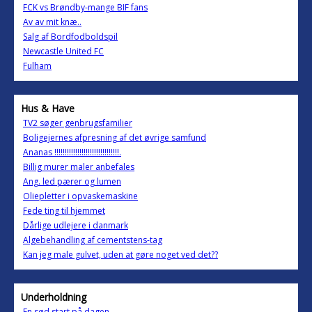
FCK vs Brøndby-mange BIF fans
Av av mit knæ..
Salg af Bordfodboldspil
Newcastle United FC
Fulham
Hus & Have
TV2 søger genbrugsfamilier
Boligejernes afpresning af det øvrige samfund
Ananas !!!!!!!!!!!!!!!!!!!!!!!!!!!!!!!.
Billig murer maler anbefales
Ang. led pærer og lumen
Oliepletter i opvaskemaskine
Fede ting til hjemmet
Dårlige udlejere i danmark
Algebehandling af cementstens-tag
Kan jeg male gulvet, uden at gøre noget ved det??
Underholdning
En sød start på dagen......