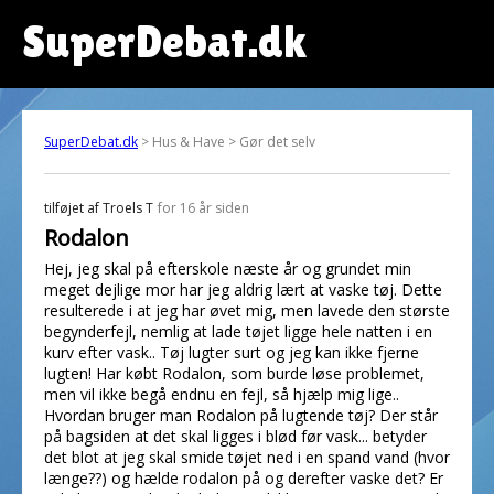
SuperDebat.dk
SuperDebat.dk
> Hus & Have > Gør det selv
tilføjet af
Troels T
for 16 år siden
Rodalon
Hej, jeg skal på efterskole næste år og grundet min
meget dejlige mor har jeg aldrig lært at vaske tøj. Dette
resulterede i at jeg har øvet mig, men lavede den største
begynderfejl, nemlig at lade tøjet ligge hele natten i en
kurv efter vask.. Tøj lugter surt og jeg kan ikke fjerne
lugten! Har købt Rodalon, som burde løse problemet,
men vil ikke begå endnu en fejl, så hjælp mig lige..
Hvordan bruger man Rodalon på lugtende tøj? Der står
på bagsiden at det skal ligges i blød før vask... betyder
det blot at jeg skal smide tøjet ned i en spand vand (hvor
længe??) og hælde rodalon på og derefter vaske det? Er