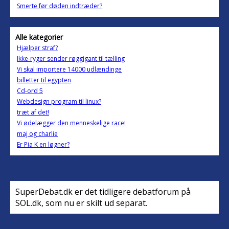
Smerte før døden indtræder?
Alle kategorier
Hjælper straf?
Ikke-ryger sender røggigant til tælling
Vi skal importere 14000 udlændinge
billetter til egypten
Cd-ord 5
Webdesign program til linux?
træt af det!
Vi ødelægger den menneskelige race!
maj og charlie
Er Pia K en løgner?
SuperDebat.dk er det tidligere debatforum på
SOL.dk, som nu er skilt ud separat.