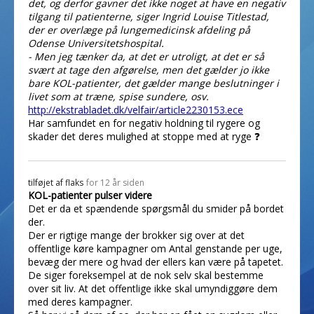
det, og derfor gavner det ikke noget at have en negativ
tilgang til patienterne, siger Ingrid Louise Titlestad,
der er overlæge på lungemedicinsk afdeling på
Odense Universitetshospital.
- Men jeg tænker da, at det er utroligt, at det er så
svært at tage den afgørelse, men det gælder jo ikke
bare KOL-patienter, det gælder mange beslutninger i
livet som at træne, spise sundere, osv.
http://ekstrabladet.dk/velfair/article2230153.ece
Har samfundet en for negativ holdning til rygere og
skader det deres mulighed at stoppe med at ryge ❓
tilføjet af
flaks
for 12 år siden
KOL-patienter pulser videre
Det er da et spændende spørgsmål du smider på bordet
der.
Der er rigtige mange der brokker sig over at det
offentlige køre kampagner om Antal genstande per uge,
bevæg der mere og hvad der ellers kan være på tapetet.
De siger foreksempel at de nok selv skal bestemme
over sit liv. At det offentlige ikke skal umyndiggøre dem
med deres kampagner.