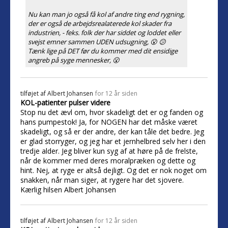
Nu kan man jo også få kol af andre ting end rygning,
der er også de arbejdsrealaterede kol skader fra
industrien, - feks. folk der har siddet og loddet eller
svejst emner sammen UDEN udsugning, 😮 😕
Tænk lige på DET før du kommer med dit ensidige
angreb på syge mennesker, 😮
tilføjet af
Albert Johansen
for 12 år siden
KOL-patienter pulser videre
Stop nu det ævl om, hvor skadeligt det er og fanden og
hans pumpestok! Ja, for NOGEN har det måske været
skadeligt, og så er der andre, der kan tåle det bedre. Jeg
er glad storryger, og jeg har et jernhelbred selv her i den
tredje alder. Jeg bliver kun syg af at høre på de frelste,
når de kommer med deres moralpræken og dette og
hint. Nej, at ryge er altså dejligt. Og det er nok noget om
snakken, når man siger, at rygere har det sjovere.
Kærlig hilsen Albert Johansen
tilføjet af
Albert Johansen
for 12 år siden