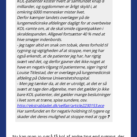
KOL-patienter koster hvert år samfundet knap 8
milliarder, og sygdommen er årligt skyld i, at
omkring 6000 mennesker mister livet.
Derfor kæmper landets overlæger på de
lungemedicinske afdelinger dagligt for at overbevise
KOL-ramte om, at de skal smide cigaretpakken i
skraldespanden. Alligevel fortsætter 40 % med at
hive smøger indenbords.
- Jeg tager altid en snak om tobak, deres forhold til
rygning og vigtigheden af at stoppe, men jeg har
også erkendt, at de patienter jeg har, har rigtig
svært ved det, og derfor gavner det ikke noget at
have en negativ tilgang til patienterne, siger Ingrid
Louise Titlestad, der er overlæge på lungemedicinsk
afdeling på Odense Universitetshospital.
- Men jeg tænker da, at det er utroligt, at det er så
svært at tage den afgørelse, men det gælder jo ikke
bare KOL-patienter, det gælder mange beslutninger
i livet som at træne, spise sundere, osv.
http://ekstrabladet.dk/velfair/article2230153.ece
Har samfundet en for negativ holdning til rygere og
skader det deres mulighed at stoppe med at ryge ❓
Nu kan man jo også få kol af andre ting end rygning, der