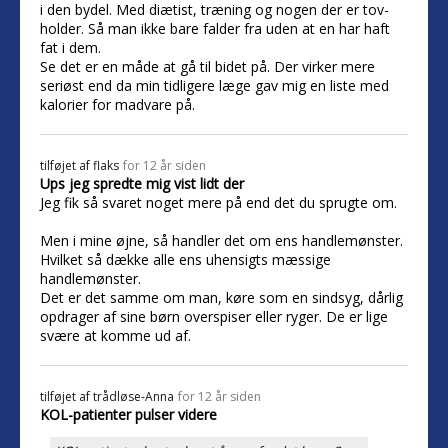
i den bydel. Med diætist, træning og nogen der er tov-
holder. Så man ikke bare falder fra uden at en har haft
fat i dem.
Se det er en måde at gå til bidet på. Der virker mere
seriøst end da min tidligere læge gav mig en liste med
kalorier for madvare på.
tilføjet af
flaks
for 12 år siden
Ups jeg spredte mig vist lidt der
Jeg fik så svaret noget mere på end det du sprugte om.
Men i mine øjne, så handler det om ens handlemønster.
Hvilket så dække alle ens uhensigts mæssige
handlemønster.
Det er det samme om man, køre som en sindsyg, dårlig
opdrager af sine børn overspiser eller ryger. De er lige
svære at komme ud af.
tilføjet af
trådløse-Anna
for 12 år siden
KOL-patienter pulser videre