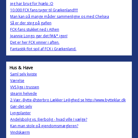
jeg har brug for hjælp :O
10.000 FCK fans tager til Grækenland!!!!
Man kan på mange måder sammenligne os med Chelsea
Så er der steg på gaflen
FCK-fans stukket ned i Athen
Jeannie Longo gør det f#&* igen!
Det er her FCK vinner i aften.
Fantastik flot spil af FCK i Grækenland.
Hus & Have
Saml selv kviste
Værelse
VVS lige i trussen
stearin helvede
2-Vær.-Bytte-Østerbro Lækker Lejlighed se http://www.bytteklar.dk
Gør-det-selv
Lyngplanter
Andelsbolig vs. Ejerbolig - hvad ville I vælge?
Kan man stole på ejendomsmægleren?
Vindskærm