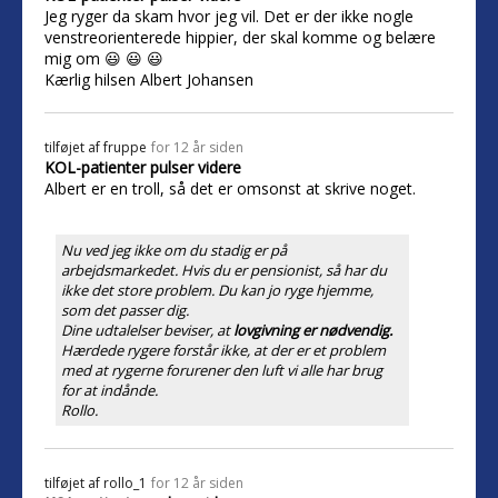
Jeg ryger da skam hvor jeg vil. Det er der ikke nogle
venstreorienterede hippier, der skal komme og belære
mig om 😃 😃 😃
Kærlig hilsen Albert Johansen
tilføjet af
fruppe
for 12 år siden
KOL-patienter pulser videre
Albert er en troll, så det er omsonst at skrive noget.
Nu ved jeg ikke om du stadig er på
arbejdsmarkedet. Hvis du er pensionist, så har du
ikke det store problem. Du kan jo ryge hjemme,
som det passer dig.
Dine udtalelser beviser, at
lovgivning er nødvendig.
Hærdede rygere forstår ikke, at der er et problem
med at rygerne forurener den luft vi alle har brug
for at indånde.
Rollo.
tilføjet af
rollo_1
for 12 år siden