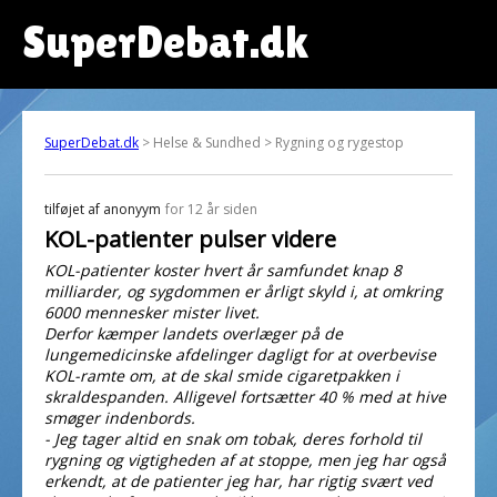
SuperDebat.dk
SuperDebat.dk
> Helse & Sundhed > Rygning og rygestop
tilføjet af
anonyym
for 12 år siden
KOL-patienter pulser videre
KOL-patienter koster hvert år samfundet knap 8
milliarder, og sygdommen er årligt skyld i, at omkring
6000 mennesker mister livet.
Derfor kæmper landets overlæger på de
lungemedicinske afdelinger dagligt for at overbevise
KOL-ramte om, at de skal smide cigaretpakken i
skraldespanden. Alligevel fortsætter 40 % med at hive
smøger indenbords.
- Jeg tager altid en snak om tobak, deres forhold til
rygning og vigtigheden af at stoppe, men jeg har også
erkendt, at de patienter jeg har, har rigtig svært ved