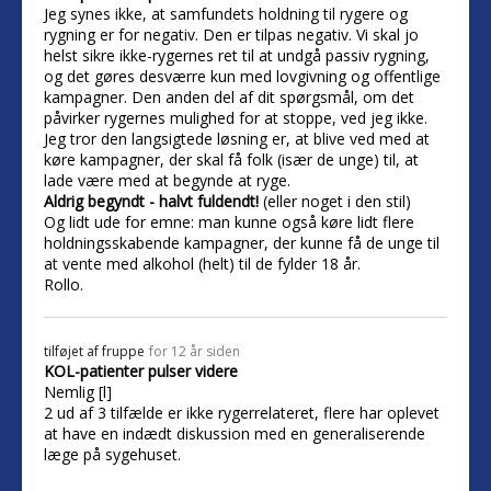
Jeg synes ikke, at samfundets holdning til rygere og
rygning er for negativ. Den er tilpas negativ. Vi skal jo
helst sikre ikke-rygernes ret til at undgå passiv rygning,
og det gøres desværre kun med lovgivning og offentlige
kampagner. Den anden del af dit spørgsmål, om det
påvirker rygernes mulighed for at stoppe, ved jeg ikke.
Jeg tror den langsigtede løsning er, at blive ved med at
køre kampagner, der skal få folk (især de unge) til, at
lade være med at begynde at ryge.
Aldrig begyndt - halvt fuldendt!
(eller noget i den stil)
Og lidt ude for emne: man kunne også køre lidt flere
holdningsskabende kampagner, der kunne få de unge til
at vente med alkohol (helt) til de fylder 18 år.
Rollo.
tilføjet af
fruppe
for 12 år siden
KOL-patienter pulser videre
Nemlig [l]
2 ud af 3 tilfælde er ikke rygerrelateret, flere har oplevet
at have en indædt diskussion med en generaliserende
læge på sygehuset.