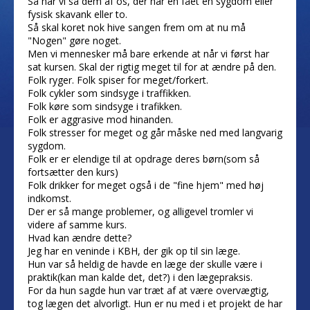
Så har vi så dem af os, der har en fået en sygdom eller
fysisk skavank eller to.
Så skal koret nok hive sangen frem om at nu må
"Nogen" gøre noget.
Men vi mennesker må bare erkende at når vi først har
sat kursen. Skal der rigtig meget til for at ændre på den.
Folk ryger. Folk spiser for meget/forkert.
Folk cykler som sindsyge i traffikken.
Folk køre som sindsyge i trafikken.
Folk er aggrasive mod hinanden.
Folk stresser for meget og går måske ned med langvarig
sygdom.
Folk er er elendige til at opdrage deres børn(som så
fortsætter den kurs)
Folk drikker for meget også i de "fine hjem" med høj
indkomst.
Der er så mange problemer, og alligevel tromler vi
videre af samme kurs.
Hvad kan ændre dette?
Jeg har en veninde i KBH, der gik op til sin læge.
Hun var så heldig de havde en læge der skulle være i
praktik(kan man kalde det, det?) i den lægepraksis.
For da hun sagde hun var træt af at være overvægtig,
tog lægen det alvorligt. Hun er nu med i et projekt de har