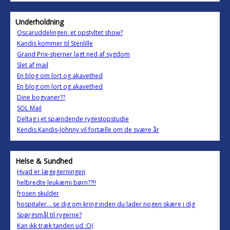
Underholdning
Oscaruddelingen: et opstyltet show?
Kandis kommer til Stenlille
Grand Prix-stjerner lagt ned af sygdom
Slet af mail
En blog om lort og akavethed
En blog om lort og akavethed
Dine bogvaner??
SOL Mail
Deltag i et spændende rygestopstudie
Kendis Kandis-Johnny vil fortælle om de svære år
Helse & Sundhed
Hvad er lægegerningen
helbredte leukæmi børn??!!
frosen skulder
hospitaler... se dig om kring inden du lader nogen skære i dig
Spørgsmål til rygerne?
Kan ikk træk tanden ud :O(