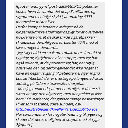
[quote="anonyym" post=2809440]
KOL-patienter
koster hvert år samfundet knap 8 milliarder, og
sygdommen er årligt skyld i, at omkring 6000
mennesker mister livet.
Derfor kæmper landets overlæger på de
lungemedicinske afdelinger dagligt for at overbevise
KOL-ramte om, at de skal smide cigaretpakken i
skraldespanden. Alligevel fortsætter 40 % med at
hive smøger indenbords.
- Jeg tager altid en snak om tobak, deres forhold til
rygning og vigtigheden af at stoppe, men jeg har
også erkendt, at de patienter jeg har, har rigtig
svært ved det, og derfor gavner det ikke noget at
have en negativ tilgang til patienterne, siger Ingrid
Louise Titlestad, der er overlæge på lungemedicinsk
afdeling på Odense Universitetshospital.
- Men jeg tænker da, at det er utroligt, at det er så
svært at tage den afgørelse, men det gælder jo ikke
bare KOL-patienter, det gælder mange beslutninger
i livet som at træne, spise sundere, osv.
http://ekstrabladet.dk/velfair/article2230153.ece
Har samfundet en for negativ holdning til rygere og
skader det deres mulighed at stoppe med at ryge
❓[/quote]