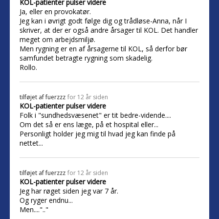
KOL-patienter pulser videre
Ja, eller en provokatør.
Jeg kan i øvrigt godt følge dig og trådløse-Anna, når I
skriver, at der er også andre årsager til KOL. Det handler
meget om arbejdsmiljø.
Men rygning er en af årsagerne til KOL, så derfor bør
samfundet betragte rygning som skadelig.
Rollo.
tilføjet af
fuerzzz
for 12 år siden
KOL-patienter pulser videre
Folk i "sundhedsvæsenet" er tit bedre-vidende....
Om det så er ens læge, på et hospital eller...
Personligt holder jeg mig til hvad jeg kan finde på
nettet...
tilføjet af
fuerzzz
for 12 år siden
KOL-patienter pulser videre
Jeg har røget siden jeg var 7 år.
Og ryger endnu...
Men....".."