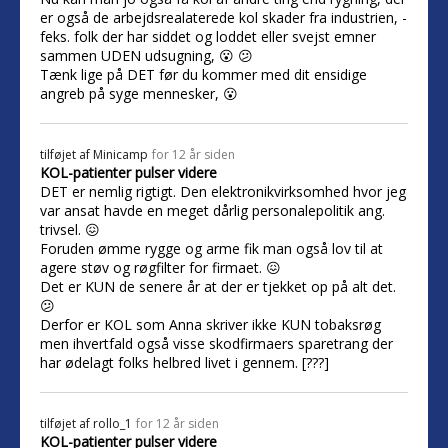
er også de arbejdsrealaterede kol skader fra industrien, -
feks. folk der har siddet og loddet eller svejst emner
sammen UDEN udsugning, 😮 😕
Tænk lige på DET før du kommer med dit ensidige
angreb på syge mennesker, 😮
tilføjet af
Minicamp
for 12 år siden
KOL-patienter pulser videre
DET er nemlig rigtigt. Den elektronikvirksomhed hvor jeg
var ansat havde en meget dårlig personalepolitik ang.
trivsel. 😖
Foruden ømme rygge og arme fik man også lov til at
agere støv og røgfilter for firmaet. 😖
Det er KUN de senere år at der er tjekket op på alt det.
😕
Derfor er KOL som Anna skriver ikke KUN tobaksrøg
men ihvertfald også visse skodfirmaers sparetrang der
har ødelagt folks helbred livet i gennem. [???]
tilføjet af
rollo_1
for 12 år siden
KOL-patienter pulser videre