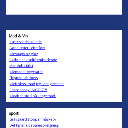
Mad & Vin
espressochokolade
Gode retter i efteråret
Julesnaps og gløg
Rødvin er kræftfremkaldende
Madklub i KBH
julemad til vegetarer
Skipper Labskovs
Julefrokost mad jeg sent glemmer
Chardonnay - VIGTIGT!!
Juleaften stod på kongemad.
Sport
Gravgaard stopper måske :-/
Det ligner ridebanespringning.