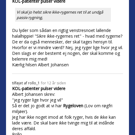
KOL-patienter pulser videre
Vi skal jo helst sikre ikke-rygernes ret til at undgå
passiv rygning,
Du lyder som sådan en rigtig venstresnoet lallende
halalhippie! "Sikre ikke-rygernes ret" - hvad med rygerne?
De er da også mennesker, der skal tages hensyn til.
Hvorfor er vi mindre værd? Nej, jeg ryger lige hvor jeg vil.
Den slags er der bestemt ej nogen, der skal komme og
belemre mig med!
Kærlig hilsen Albert Johansen
tilføjet af
rollo_1
for 12 år siden
KOL-patienter pulser videre
Albert Johansen skrev:
"jeg ryger lige hvor jeg vil"
Så er det jo godt at vi har
Rygeloven
(Lov om røgfri
miljøer).
Jeg har ikke noget imod at folk ryger, hvis de ikke kan
lade være. De skal bare ikke tvinge mig til at indånde
deres affald.
Rollo.