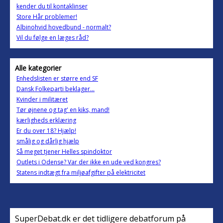
kender du til kontaklinser
Store Hår problemer!
Albinohvid hovedbund - normalt?
Vil du følge en læges råd?
Alle kategorier
Enhedslisten er større end SF
Dansk Folkeparti beklager...
Kvinder i militæret
Tør øjnene og tag' en kiks, mand!
kærligheds erklæring
Er du over 18? Hjælp!
smålig og dårlig hjælp
Så meget tjener Helles spindoktor
Outlets i Odense? Var der ikke en ude ved kongres?
Statens indtægt fra miljøafgifter på elektricitet
SuperDebat.dk er det tidligere debatforum på