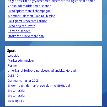
Søger opskrift på gryderet med oksemørbrad og cocktailpoøler
Chokolademadder med sennep
Hvad spiser man til champagne
blommer - dessert - kan DU hjælpe
Ha' I glemt Frederik's Farmor
Hvad er jeres livret?
Rødvin til maden
"frøkage" & hvid marcipan
Sport
webside
Markerede muskler
Formel 1
amerkiansk fodbold nordvestsjællandske, Holbæk
D.13-10
Danmarksmester 2005
Er der nogen der har prøvd den nye Birdieball
Brystmuskler
Brystmuskler
Bowling i TV