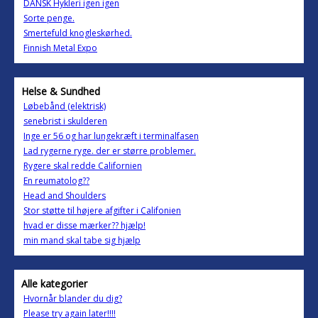
DANSK Hykleri igen igen
Sorte penge.
Smertefuld knogleskørhed.
Finnish Metal Expo
Helse & Sundhed
Løbebånd (elektrisk)
senebrist i skulderen
Inge er 56 og har lungekræft i terminalfasen
Lad rygerne ryge. der er større problemer.
Rygere skal redde Californien
En reumatolog??
Head and Shoulders
Stor støtte til højere afgifter i Califonien
hvad er disse mærker?? hjælp!
min mand skal tabe sig hjælp
Alle kategorier
Hvornår blander du dig?
Please try again later!!!!