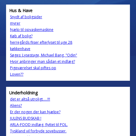
Hus & Have
Snydt af boligsider
myrer
hjælp til opvaskemaskine
Køb af bolig?
herregårds fliser efterlyset til uge 28
køkkenhave
Søges: Lysestage, Michael Bang, "Odin"
Hvor anbringer man sådan et indlæg?
Pigeværelset skal piftes op
Loven??
Underholdning
det er altså utroligt.....!!!
Aliens?
Er der nogen der kan hjælpe?
JULENS BUDSKAB !
ARLA-FOOD indlæg, flyttet til POL.
Tyskland vil forbyde sovebusser.