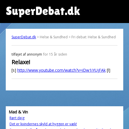
SuperDebat.dk
SuperDebat.dk
> Helse & Sundhed > Fri debat: Helse & Sundhed
tilføjet af
annonym
for 15 år siden
Relaxe!
[s]
http://www.youtube.com/watch?v=iDw1iYUjFAk
[l]
Mad & Vin
Rørt dejg
Det er kvindernes skyld at hyggen er væk!