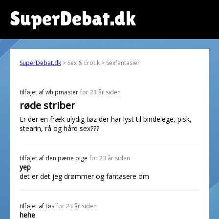
SuperDebat.dk
SuperDebat.dk
> Sex & Erotik > Sexfantasier
tilføjet af
whipmaster
for 23 år siden
røde striber
Er der en fræk ulydig tøz der har lyst til bindelege, pisk,
stearin, rå og hård sex???
tilføjet af
den pæne pige
for 23 år siden
yep
det er det jeg drømmer og fantasere om
tilføjet af
tøs
for 23 år siden
hehe