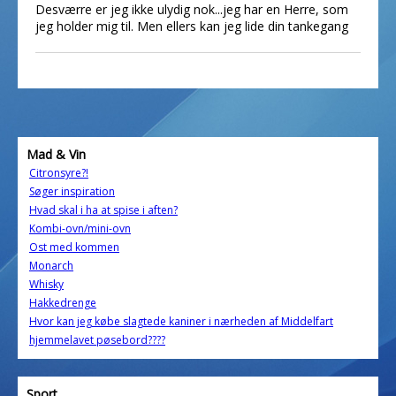
Desværre er jeg ikke ulydig nok...jeg har en Herre, som
jeg holder mig til. Men ellers kan jeg lide din tankegang
Mad & Vin
Citronsyre?!
Søger inspiration
Hvad skal i ha at spise i aften?
Kombi-ovn/mini-ovn
Ost med kommen
Monarch
Whisky
Hakkedrenge
Hvor kan jeg købe slagtede kaniner i nærheden af Middelfart
hjemmelavet pøsebord????
Sport