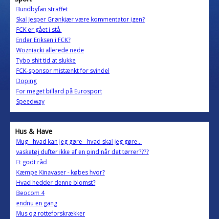
Bundbyfan straffet
Skal Jesper Grønkjær være kommentator igen?
FCK er gået i stå.
Ender Eriksen i FCK?
Wozniacki allerede nede
Tybo shit tid at slukke
FCK-sponsor mistænkt for svindel
Doping
For meget billard på Eurosport
Speedway
Hus & Have
Mug - hvad kan jeg gøre - hvad skal jeg gøre...
vasketøj dufter ikke af en pind når det tørrer????
Et godt råd
Kæmpe Kinavaser - købes hvor?
Hvad hedder denne blomst?
Beocom 4
endnu en gang
Mus og rotteforskrækker