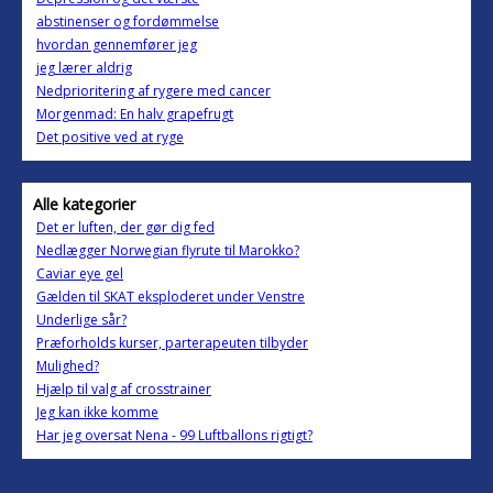
abstinenser og fordømmelse
hvordan gennemfører jeg
jeg lærer aldrig
Nedprioritering af rygere med cancer
Morgenmad: En halv grapefrugt
Det positive ved at ryge
Alle kategorier
Det er luften, der gør dig fed
Nedlægger Norwegian flyrute til Marokko?
Caviar eye gel
Gælden til SKAT eksploderet under Venstre
Underlige sår?
Præforholds kurser, parterapeuten tilbyder
Mulighed?
Hjælp til valg af crosstrainer
Jeg kan ikke komme
Har jeg oversat Nena - 99 Luftballons rigtigt?