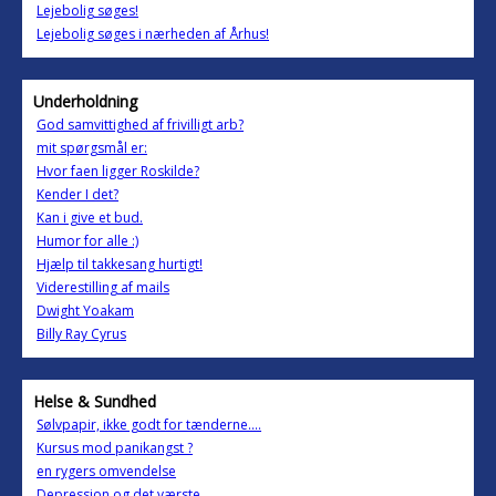
Lejebolig søges!
Lejebolig søges i nærheden af Århus!
Underholdning
God samvittighed af frivilligt arb?
mit spørgsmål er:
Hvor faen ligger Roskilde?
Kender I det?
Kan i give et bud.
Humor for alle :)
Hjælp til takkesang hurtigt!
Viderestilling af mails
Dwight Yoakam
Billy Ray Cyrus
Helse & Sundhed
Sølvpapir, ikke godt for tænderne....
Kursus mod panikangst ?
en rygers omvendelse
Depression og det værste