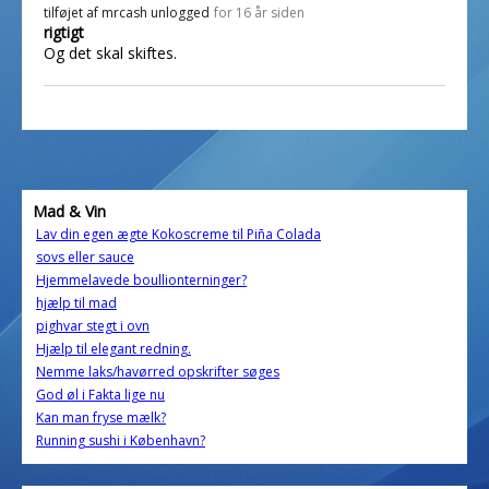
tilføjet af
mrcash unlogged
for 16 år siden
rigtigt
Og det skal skiftes.
Mad & Vin
Lav din egen ægte Kokoscreme til Piña Colada
sovs eller sauce
Hjemmelavede boullionterninger?
hjælp til mad
pighvar stegt i ovn
Hjælp til elegant redning.
Nemme laks/havørred opskrifter søges
God øl i Fakta lige nu
Kan man fryse mælk?
Running sushi i København?