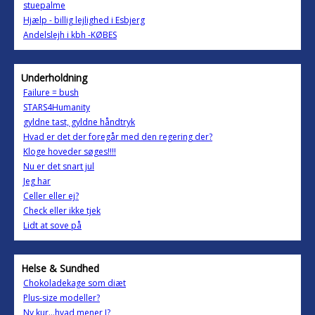
stuepalme
Hjælp - billig lejlighed i Esbjerg
Andelslejh i kbh -KØBES
Underholdning
Failure = bush
STARS4Humanity
gyldne tast, gyldne håndtryk
Hvad er det der foregår med den regering der?
Kloge hoveder søges!!!!
Nu er det snart jul
Jeg har
Celler eller ej?
Check eller ikke tjek
Lidt at sove på
Helse & Sundhed
Chokoladekage som diæt
Plus-size modeller?
Ny kur…hvad mener I?