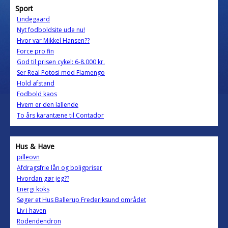
Sport
Lindegaard
Nyt fodboldsite ude nu!
Hvor var Mikkel Hansen??
Force pro fin
God til prisen cykel: 6-8.000 kr.
Ser Real Potosi mod Flamengo
Hold afstand
Fodbold kaos
Hvem er den lallende
To års karantæne til Contador
Hus & Have
pilleovn
Afdragsfrie lån og boligpriser
Hvordan gør jeg??
Energi koks
Søger et Hus Ballerup Frederiksund området
Liv i haven
Rodendendron