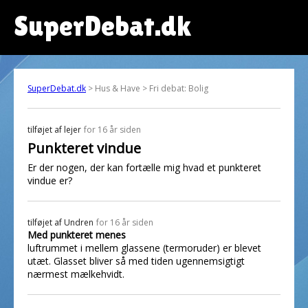
SuperDebat.dk
SuperDebat.dk
> Hus & Have > Fri debat: Bolig
tilføjet af
lejer
for 16 år siden
Punkteret vindue
Er der nogen, der kan fortælle mig hvad et punkteret
vindue er?
tilføjet af
Undren
for 16 år siden
Med punkteret menes
luftrummet i mellem glassene (termoruder) er blevet
utæt. Glasset bliver så med tiden ugennemsigtigt
nærmest mælkehvidt.