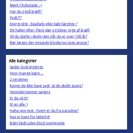
Mørk Chokolade :-)
Har du også kræft?
Fedt???
Energi drik - bladselv eller køb færdige ?
DK halter efter: Flere dør og bliver syge af kræft
Vil du starte i skole igen når du er over 100 år?
Bør lægen der missede blodprop tage ansvar?
Alle kategorier
læder look leggings
Hvor mange børn ...
2 verdener
Kunne de ikke have sagt, at de skulle spare?
Veninder/venner søgers
Er du ok tt?
til jer alle :)
Haha sjov test - hvem er du fra paradise?
hun er bare for latterlig!
Baby født uden blod overlevede