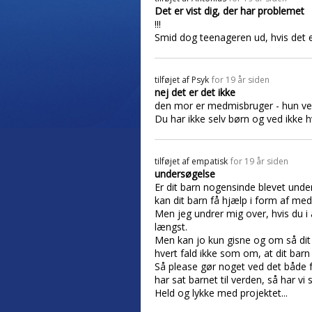
Det er vist dig, der har problemet
!!!
Smid dog teenageren ud, hvis det e
tilføjet af
Psyk
for 19 år siden
nej det er det ikke
den mor er medmisbruger - hun ved
Du har ikke selv børn og ved ikke hv
tilføjet af
empatisk
for 19 år siden
undersøgelse
Er dit barn nogensinde blevet unders
kan dit barn få hjælp i form af medi
Men jeg undrer mig over, hvis du i 
længst.
Men kan jo kun gisne og om så dit b
hvert fald ikke som om, at dit barn
Så please gør noget ved det både fo
har sat barnet til verden, så har v
Held og lykke med projektet...