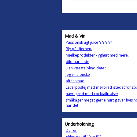
Mad & Vin
Passionsfrugt juice?????????
Bly på Hjernen.
Mælkeprodukter - yghurt med mere.
dildmarinade
Den værste blind date?
jeg ville ønske
aftensmad
Leverpostej med mørbrad istedet for s
havregrød med cocktailpølser
småkager meget gerne hurtig svar hvis n
har det
Underholdning
Der er
Akkorder til "9 to 5"?