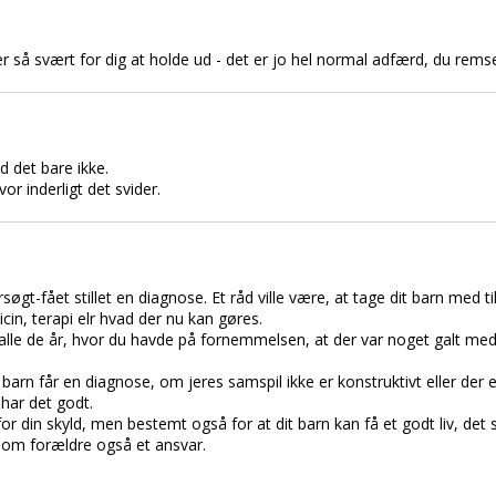
r så svært for dig at holde ud - det er jo hel normal adfærd, du remse
 det bare ikke.
or inderligt det svider.
øgt-fået stillet en diagnose. Et råd ville være, at tage dit barn med t
cin, terapi elr hvad der nu kan gøres.
alle de år, hvor du havde på fornemmelsen, at der var noget galt med 
arn får en diagnose, om jeres samspil ikke er konstruktivt eller der er
 har det godt.
r din skyld, men bestemt også for at dit barn kan få et godt liv, det s
i som forældre også et ansvar.