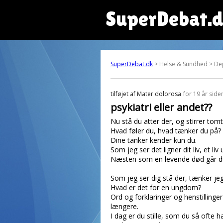
SuperDebat.
SuperDebat.dk
> Helse & Sundhed > De
tilføjet af
Mater dolorosa
for 19 år side
psykiatri eller andet??
Nu stå du atter der, og stirrer tom
Hvad føler du, hvad tænker du på?
Dine tanker kender kun du.
Som jeg ser det ligner dit liv, et 
Næsten som en levende død går du r
Som jeg ser dig stå der, tænker je
Hvad er det for en ungdom?
Ord og forklaringer og henstillinge
længere.
I dag er du stille, som du så ofte 