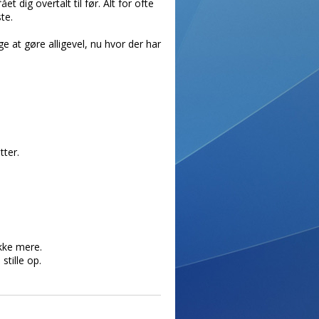
t dig overtalt til før. Alt for ofte
te.
ige at gøre alligevel, nu hvor der har
ter.
ikke mere.
stille op.