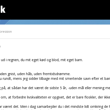
dk
pression
n
t ud i regnen, du mit eget kød og blod, mit eget barn.
liv uden gnist, uden håb, uden fremtidsdrømme.
undt, mens jeg sidder tilbage med mit smertende savn efter et barn d
g på, at sådan har det været de sidste 5 år, -uden mål eller mening m
r om, at forbedre livskvaliteten er opgivet, det er bare floskler, der 
har været det. Men i dag samarbejder du i det mindste lidt omkring de 