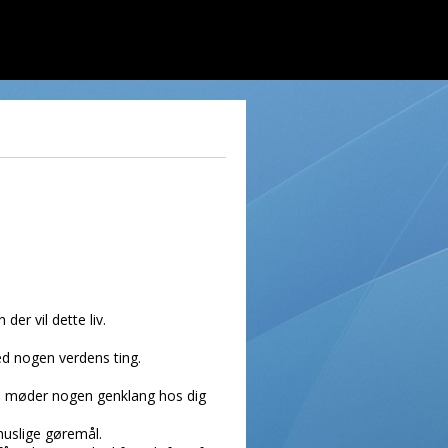
er vil dette liv.
ed nogen verdens ting.
ikke møder nogen genklang hos dig
huslige gøremål.