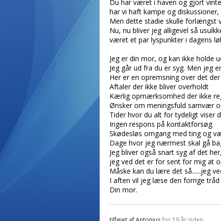
Du har været i haven og gjort vinterk
har vi haft kampe og diskussioner,
Men dette stadie skulle forlængst 
Nu, nu bliver jeg alligevel så usuíkk
været et par lyspunkter i dagens lø
Jeg er din mor, og kan ikke holde ud
Jeg går ud fra du er syg. Men jeg er 
Her er en opremsning over det der
Aftaler der ikke bliver overholdt
Kærlig opmærksomhed der ikke regi
Ønsker om meningsfuld samvær og 
Tider hvor du alt for tydeligt viser d
Ingen respons på kontaktforsøg.
Skødesløs omgang med ting og væ
Dage hvor jeg nærmest skal gå bag 
Jeg bliver også snart syg af det her
jeg ved det er for sent for mig at 
Måske kan du lære det så......jeg ve
I aften vil jeg læse den forrige trå
Din mor.
tilføjet af
Antonius
for 19 år siden