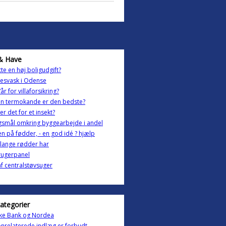
& Have
tte en høj boligudgift?
esvask i Odense
år for villaforsikring?
en termokande er den bedste?
er det for et insekt?
smål omkring byggearbejde i andel
n på fødder, - en god idé ? hjælp
lange rødder har
rugerpanel
f centralstøvsuger
kategorier
ke Bank og Nordea
nrelaterede indlæg er forbudt