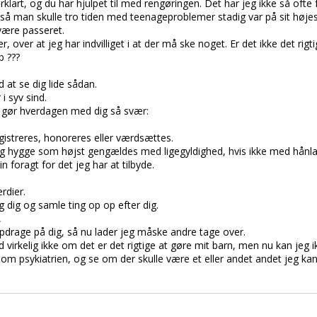
lart, og du har hjulpet til med rengøringen. Det har jeg ikke så ofte fåe
 så man skulle tro tiden med teenageproblemer stadig var på sit højes
være passeret.
er, over at jeg har indvilliget i at der må ske noget. Er det ikke det rigt
b ???
 at se dig lide sådan.
i syv sind.
 gør hverdagen med dig så svær:
streres, honoreres eller værdsættes.
hygge som højst gengældes med ligegyldighed, hvis ikke med hånlat
in foragt for det jeg har at tilbyde.
rdier.
dig og samle ting op op efter dig.
,
opdrage på dig, så nu lader jeg måske andre tage over.
d virkelig ikke om det er det rigtige at gøre mit barn, men nu kan jeg 
d om psykiatrien, og se om der skulle være et eller andet andet jeg kan 