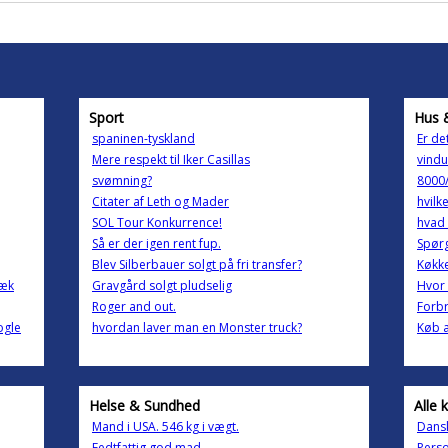
Sport
Hus 
spaninen-tyskland
Er de
Mere respekt til Iker Casillas
vindu
svømning?
8000/
Citater af Leth og Mader
hvilk
SOL Tour Konkurrence!
hvad 
Så er der igen rent fup.
Spørg
Blev Silberbauer solgt på fri transfer?
Køkke
pæk
Gravgård solgt pludselig
Hvor 
Roger and out.
Forb
ogle
hvordan laver man en Monster truck?
Køb a
Helse & Sundhed
Alle 
Mand i USA. 546 kg i vægt.
Dans
Fedtfattig god mad.
Perso