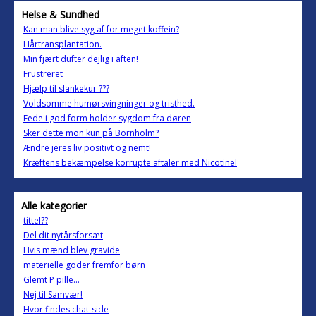
Helse & Sundhed
Kan man blive syg af for meget koffein?
Hårtransplantation.
Min fjært dufter dejlig i aften!
Frustreret
Hjælp til slankekur ???
Voldsomme humørsvingninger og tristhed.
Fede i god form holder sygdom fra døren
Sker dette mon kun på Bornholm?
Ændre jeres liv positivt og nemt!
Kræftens bekæmpelse korrupte aftaler med Nicotinel
Alle kategorier
tittel??
Del dit nytårsforsæt
Hvis mænd blev gravide
materielle goder fremfor børn
Glemt P pille...
Nej til Samvær!
Hvor findes chat-side