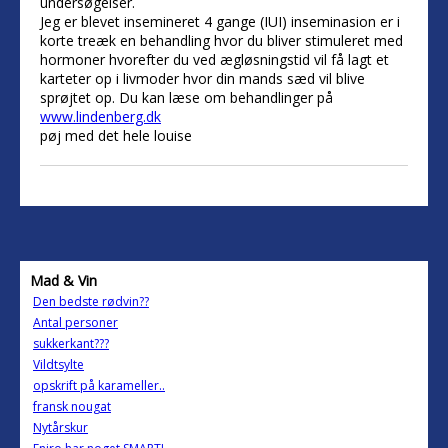
undersøgelser.
Jeg er blevet insemineret 4 gange (IUI) inseminasion er i
korte treæk en behandling hvor du bliver stimuleret med
hormoner hvorefter du ved ægløsningstid vil få lagt et
karteter op i livmoder hvor din mands sæd vil blive
sprøjtet op. Du kan læse om behandlinger på
www.lindenberg.dk
pøj med det hele louise
Mad & Vin
Den bedste rødvin??
Antal personer
sukkerkant???
Vildtsylte
opskrift på karameller..
fransk nougat
Nytårskur