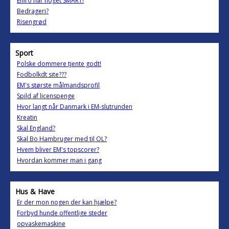
Eniro har noget SMART!
Bedrageri?
Risengrød
Sport
Polske dommere tjente godt!
Fodbolkdt site???
EM's største målmandsprofil
Spild af licenspenge
Hvor langt når Danmark i EM-slutrunden
Kreatin
Skal England?
Skal Bo Hambruger med til OL?
Hvem bliver EM's topscorer?
Hvordan kommer man i gang
Hus & Have
Er der mon nogen der kan hjælpe?
Forbyd hunde offentlige steder
opvaskemaskine