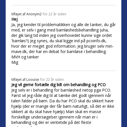
tilføjet af
Anonym2
for 22 år siden
Hej
Ja, jeg kender til problematikken og alle de tanker, du går
med, er selv i gang med barnløshedsbehandling (uha,
der gik lang tid inden jeg overhovedet kunne sige ordet
'barnløs'!) Jeg synes, du skal kigge ind på pcoinfo.dk,
hvor der er meget god information. Jeg bruger selv min-
mave.dk, der har en debat for barnløse i behandling.
MVH og tanker
Mig
tilføjet af
Loouise
for 22 år siden
Jeg vil gerne fortælle dig lidt om behandling og PCO
Jeg selv er i behandling for barnløshed netop pga PCO.
Først vil jeg råde dig til at tænke det godt igennem når
talen falder på børn. Da du har PCO skal du sikkert have
hjælp (der er mange der får børn naturligt, så det er ikke
sikkert at du skal have hjælp) Man skal en masse
forskellige undersøgelser igennem når man er i
behandling og der er ventetide på det fleste