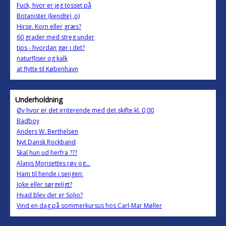
Fuck, hvor er jeg tosset på
Botanister (kendte) ,o)
Hirse. Korn eller græs?
60 grader med streg under
tips - hvordan gør i det?
naturfliser og kalk
at flytte til København
Underholdning
Øv hvor er det irriterende med det skifte kl. 0,00
Badboy
Anders W. Berthelsen
Nyt Dansk Rockband
Skal hun ud herfra ???
Alanis Morisettes røv og...
Ham til hende i sengen:
Joke eller sørgeligt?
Hvad blev der er Soljo?
Vind en dag på sommerkursus hos Carl-Mar Møller