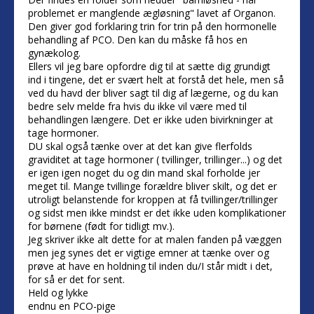
problemet er manglende ægløsning" lavet af Organon.
Den giver god forklaring trin for trin på den hormonelle
behandling af PCO. Den kan du måske få hos en
gynækolog.
Ellers vil jeg bare opfordre dig til at sætte dig grundigt
ind i tingene, det er svært helt at forstå det hele, men så
ved du havd der bliver sagt til dig af lægerne, og du kan
bedre selv melde fra hvis du ikke vil være med til
behandlingen længere. Det er ikke uden bivirkninger at
tage hormoner.
DU skal også tænke over at det kan give flerfolds
graviditet at tage hormoner ( tvillinger, trillinger...) og det
er igen igen noget du og din mand skal forholde jer
meget til. Mange tvillinge forældre bliver skilt, og det er
utroligt belanstende for kroppen at få tvillinger/trillinger
og sidst men ikke mindst er det ikke uden komplikationer
for børnene (født for tidligt mv.).
Jeg skriver ikke alt dette for at malen fanden på væggen
men jeg synes det er vigtige emner at tænke over og
prøve at have en holdning til inden du/I står midt i det,
for så er det for sent.
Held og lykke
endnu en PCO-pige