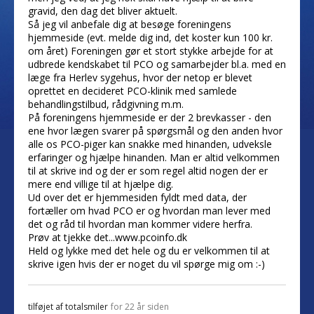
gravid, den dag det bliver aktuelt.
Så jeg vil anbefale dig at besøge foreningens
hjemmeside (evt. melde dig ind, det koster kun 100 kr.
om året) Foreningen gør et stort stykke arbejde for at
udbrede kendskabet til PCO og samarbejder bl.a. med en
læge fra Herlev sygehus, hvor der netop er blevet
oprettet en decideret PCO-klinik med samlede
behandlingstilbud, rådgivning m.m.
På foreningens hjemmeside er der 2 brevkasser - den
ene hvor lægen svarer på spørgsmål og den anden hvor
alle os PCO-piger kan snakke med hinanden, udveksle
erfaringer og hjælpe hinanden. Man er altid velkommen
til at skrive ind og der er som regel altid nogen der er
mere end villige til at hjælpe dig.
Ud over det er hjemmesiden fyldt med data, der
fortæller om hvad PCO er og hvordan man lever med
det og råd til hvordan man kommer videre herfra.
Prøv at tjekke det...www.pcoinfo.dk
Held og lykke med det hele og du er velkommen til at
skrive igen hvis der er noget du vil spørge mig om :-)
tilføjet af
totalsmiler
for 22 år siden