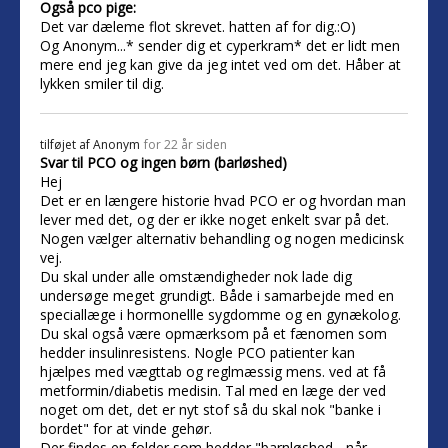
Også pco pige:
Det var dæleme flot skrevet. hatten af for dig.:O)
Og Anonym...* sender dig et cyperkram* det er lidt men
mere end jeg kan give da jeg intet ved om det. Håber at
lykken smiler til dig.
tilføjet af
Anonym
for 22 år siden
Svar til PCO og ingen børn (barløshed)
Hej
Det er en længere historie hvad PCO er og hvordan man
lever med det, og der er ikke noget enkelt svar på det.
Nogen vælger alternativ behandling og nogen medicinsk
vej.
Du skal under alle omstændigheder nok lade dig
undersøge meget grundigt. Både i samarbejde med en
speciallæge i hormonellle sygdomme og en gynækolog.
Du skal også være opmærksom på et fænomen som
hedder insulinresistens. Nogle PCO patienter kan
hjælpes med vægttab og reglmæssig mens. ved at få
metformin/diabetis medisin. Tal med en læge der ved
noget om det, det er nyt stof så du skal nok "banke i
bordet" for at vinde gehør.
Der findes en folder som hedder "barnløshed - når