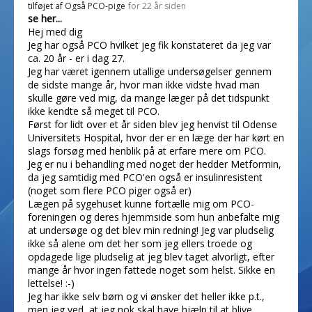
tilføjet af
Også PCO-pige
for 22 år siden
se her...
Hej med dig
Jeg har også PCO hvilket jeg fik konstateret da jeg var
ca. 20 år - er i dag 27.
Jeg har været igennem utallige undersøgelser gennem
de sidste mange år, hvor man ikke vidste hvad man
skulle gøre ved mig, da mange læger på det tidspunkt
ikke kendte så meget til PCO.
Først for lidt over et år siden blev jeg henvist til Odense
Universitets Hospital, hvor der er en læge der har kørt en
slags forsøg med henblik på at erfare mere om PCO.
Jeg er nu i behandling med noget der hedder Metformin,
da jeg samtidig med PCO'en også er insulinresistent
(noget som flere PCO piger også er)
Lægen på sygehuset kunne fortælle mig om PCO-
foreningen og deres hjemmside som hun anbefalte mig
at undersøge og det blev min redning! Jeg var pludselig
ikke så alene om det her som jeg ellers troede og
opdagede lige pludselig at jeg blev taget alvorligt, efter
mange år hvor ingen fattede noget som helst. Sikke en
lettelse! :-)
Jeg har ikke selv børn og vi ønsker det heller ikke p.t.,
men jeg ved, at jeg nok skal have hjælp til at blive