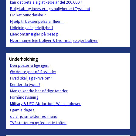
kan det betale sig at købe andel 200.000 ?
Boligkøb og investeringsmuligheder i Tyskland
Hvilket bunddække ?
Hjælp til bekæmpelse af fluer....
Udlejning af ejerlejlighed
Ejendomsmægler på besøg...
Hvor mange leje boliger & hvor mange ejer boliger
Underholdning
Den poster vi lige igen:
Øv det regner på Roskilde:
Hvad skal jeg skrive om?
Kender du typen?
Mange kendte har dårlige tænder
Forhåndsvisning
Military & UFO Abductions Whistleblower
I gamle dage !.
du er jo smælder fed mand
TV2 starter en ny fed serie i aften