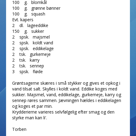
100 g. blomkål
100 g. grønne bønner
100 g. squash
Evt. kapers
2 dl. lageeddike
150 g. sukker
2 spsk. majsmel
2 spsk. koldt vand
2 spsk. eddikelage
2 tsk. gurkemeje
2 tsk. karry
2 tsk. sennep
3 spsk. fløde
Grøntsagerne skæres i små stykker og gives et opkog i
vand tilsat salt. Skylles i koldt vand. Eddike koges med
sukker. Majsmel, vand, eddikelage, gurkemeje, karry og
sennep røres sammen. Jævningen hældes i eddikelagen
og koges et par min.
Krydderierne varieres selvfølgelig efter smag og den
styrke man kan li'.
Torben