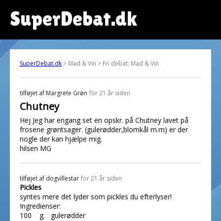
SuperDebat.dk
SuperDebat.dk
> Mad & Vin > Fri debat: Mad & Vin
tilføjet af
Margrete Grøn
for 21 år siden
Chutney
Hej Jeg har engang set en opskr. på Chutney lavet på
frosene grøntsager. (gulerødder,blomkål m.m) er der
nogle der kan hjælpe mig.
hilsen MG
tilføjet af
dogvillestar
for 21 år siden
Pickles
syntes mere det lyder som pickles du efterlyser!
Ingredienser:
100 g. gulerødder