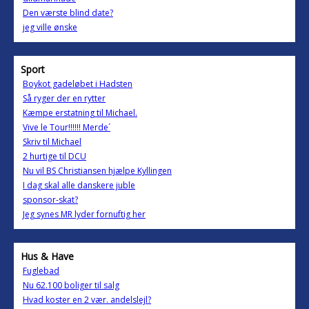
Den værste blind date?
jeg ville ønske
Sport
Boykot gadeløbet i Hadsten
Så ryger der en rytter
Kæmpe erstatning til Michael.
Vive le Tour!!!!!! Merde´
Skriv til Michael
2 hurtige til DCU
Nu vil BS Christiansen hjælpe Kyllingen
I dag skal alle danskere juble
sponsor-skat?
Jeg synes MR lyder fornuftig her
Hus & Have
Fuglebad
Nu 62.100 boliger til salg
Hvad koster en 2 vær. andelslejl?