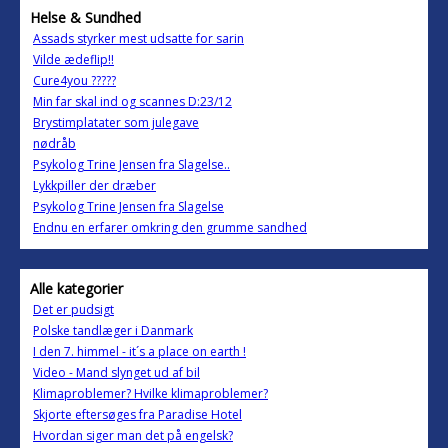
Helse & Sundhed
Assads styrker mest udsatte for sarin
Vilde ædeflip!!
Cure4you ?????
Min far skal ind og scannes D:23/12
Brystimplatater som julegave
nødråb
Psykolog Trine Jensen fra Slagelse..
Lykkpiller der dræber
Psykolog Trine Jensen fra Slagelse
Endnu en erfarer omkring den grumme sandhed
Alle kategorier
Det er pudsigt
Polske tandlæger i Danmark
I den 7. himmel - it´s a place on earth !
Video - Mand slynget ud af bil
Klimaproblemer? Hvilke klimaproblemer?
Skjorte eftersøges fra Paradise Hotel
Hvordan siger man det på engelsk?