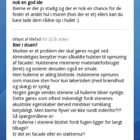
nok en god ide
Bierne er der jo stadig og der er nok en chance for de
finder et andet hul i muren (hvis der er et) ellers kan du
bare lade dem rådne op i hullet :)
tilføjet af
lillefad
for 22 år siden
Bier i stuen?
Murbier er et problem der skal gøres noget ved.
Almindeligvis benytter man såkaldte hulsten til opmuring
af facader. Hulstenene minimerer materialeforbruget
(leret) og isolerer desuden også en smule.
Men hullerne er aldrig blottede. Hulstenene opmures
som massive sten hvor kun løbersiden (med brændhud
og skæg) er synlig.
Nogen gange vendes stenene så hullerne bliver synlige.
Dette gøres som oftest indvendigt fordi stenenes
akustiske egenskaber derved mindsker rumklang
betydeligt. Men bierne flyver vel ikke rundt indenfor???
Så spørgsmålene er:
Er hullerne i stenene blottet fordi fugen ligger for langt
tilbage?
Er det en facade eller en støttemur?