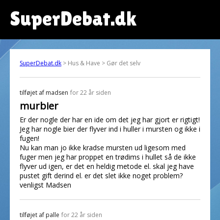
SuperDebat.dk
SuperDebat.dk
> Hus & Have > Gør det selv
tilføjet af
madsen
for 22 år siden
murbier
Er der nogle der har en ide om det jeg har gjort er rigtigt!
Jeg har nogle bier der flyver ind i huller i mursten og ikke i
fugen!
Nu kan man jo ikke kradse mursten ud ligesom med
fuger men jeg har proppet en trødims i hullet så de ikke
flyver ud igen, er det en heldig metode el. skal jeg have
pustet gift derind el. er det slet ikke noget problem?
venligst Madsen
tilføjet af
palle
for 22 år siden