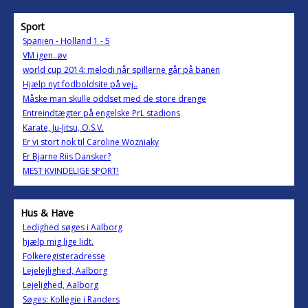
Sport
Spanien - Holland 1 - 5
VM igen..øv
world cup 2014: melodi når spillerne går på banen
Hjælp nyt fodboldsite på vej..
Måske man skulle oddset med de store drenge
Entreindtægter på engelske PrL stadions
Karate, Ju-Jitsu, O.S.V.
Er vi stort nok til Caroline Wozniaky
Er Bjarne Riis Dansker?
MEST KVINDELIGE SPORT!
Hus & Have
Ledighed søges i Aalborg
hjælp mig lige lidt.
Folkeregisteradresse
Lejelejlighed, Aalborg
Lejelighed, Aalborg
Søges: Kollegie i Randers