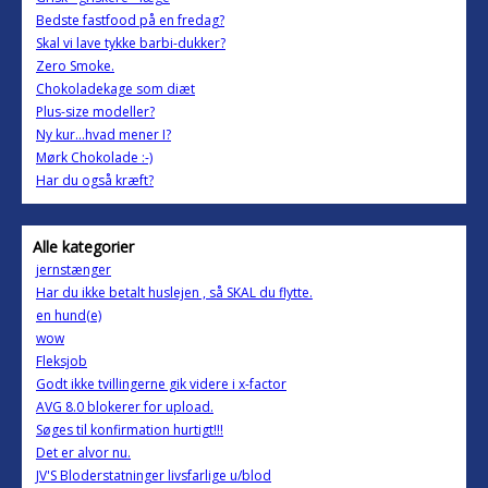
Bedste fastfood på en fredag?
Skal vi lave tykke barbi-dukker?
Zero Smoke.
Chokoladekage som diæt
Plus-size modeller?
Ny kur…hvad mener I?
Mørk Chokolade :-)
Har du også kræft?
Alle kategorier
jernstænger
Har du ikke betalt huslejen , så SKAL du flytte.
en hund(e)
wow
Fleksjob
Godt ikke tvillingerne gik videre i x-factor
AVG 8.0 blokerer for upload.
Søges til konfirmation hurtigt!!!
Det er alvor nu.
JV'S Bloderstatninger livsfarlige u/blod