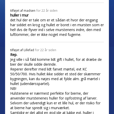
tilføjet af
madsen
for 22 år siden
huller i mur
det hul der er tale om er et sådan et hvor der engang
har siddet en krog og hullet er boret i en mursten som er
hel! dvs de flyver ind i selve murstenens indre, den med
luftlommer, der er ikke noget med fugerne.
tilføjet af
Lillefad
for 22 år siden
Rep.
Jeg ville i så fald komme lidt gift i hullet, for at dræbe de
bier der skulle sidde derinde.
Reperer derefter med lidt farvet mørtel, evt KC
50/50/700. Hvis hullet ikke sidder et sted der skæmmer
bygningen, kan du nøjes med at fylde alm. grå mørtel i
hullet (udendørsspartel).
NB!
Hulstenene er nærmest perfekte for bierne, der
anvender murstenenes huller for opfostring af larver.
Selvom der udvendigt kun er et lille hul, er der risiko for
at bierne har spredt sig i murværket.
Samtidig er det altid en god ide at lukke evt. huller i