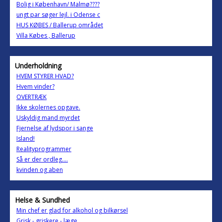
Bolig i København/ Malmø????
ungt par søger lejl. i Odense c
HUS KØBES / Ballerup området
Villa Købes , Ballerup
Underholdning
HVEM STYRER HVAD?
Hvem vinder?
OVERTRÆK
Ikke skolernes opgave.
Uskyldig mand myrdet
Fjernelse af lydspor i sange
Island!
Realityprogrammer
Så er der ordleg....
kvinden og aben
Helse & Sundhed
Min chef er glad for alkohol og bilkørsel
Grisk - griskere - læge