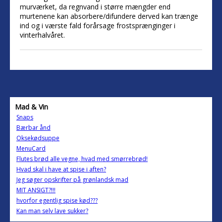
murværket, da regnvand i større mængder end
murtenene kan absorbere/difundere derved kan trænge
ind og i værste fald forårsage frostsprænginger i
vinterhalvåret.
Mad & Vin
Snaps
Bærbar ånd
Oksekødsuppe
MenuCard
Flutes brød alle vegne, hvad med smørrebrød!
Hvad skal i have at spise i aften?
Jeg søger opskrifter på grønlandsk mad
MIT ANSIGT?!!!
hvorfor egentlig spise kød???
Kan man selv lave sukker?