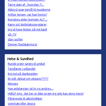
Tørre støv af - hvordan ??...
Akkord spørgsmål til musikerne
Arthur Jensen, var han homo?
Kvindens alder betyder ALT....
Kære sol slettelakoperatører
Jeg vil have klister på mit kød!
så i TV
dan rachlin
Denver fladskærms tv
Helse & Sundhed
Runde piger søges til artikel
Tandlæge i udlandet
Kig ind på slankesiden
En tidl. debat om ekstasy??????
Menses
Han ødelægger sit liv og andres....
HJÆLP mig.. det her er ikke noget jeg selv kan styre mere!
Pårørende til alkoholikker
overtræt eller depra