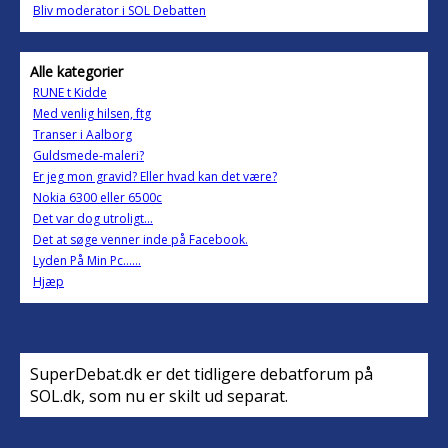
Bliv moderator i SOL Debatten
Alle kategorier
RUNE t Kidde
Med venlig hilsen, ftg
Transer i Aalborg
Guldsmede-maleri?
Er jeg mon gravid? Eller hvad kan det være?
Nokia 6300 eller 6500c
Det var dog utroligt...
Det at søge venner inde på Facebook.
Lyden På Min Pc......
Hjæp
SuperDebat.dk er det tidligere debatforum på
SOL.dk, som nu er skilt ud separat.