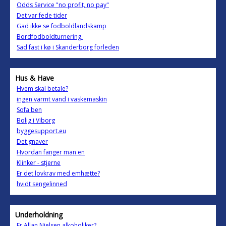
Odds Service "no profit, no pay"
Det var fede tider
Gad ikke se fodboldlandskamp
Bordfodboldturnering.
Sad fast i kø i Skanderborg forleden
Hus & Have
Hvem skal betale?
ingen varmt vand i vaskemaskin
Sofa ben
Bolig i Viborg
byggesupport.eu
Det gnaver
Hvordan fanger man en
Klinker - stjerne
Er det lovkrav med emhætte?
hvidt sengelinned
Underholdning
Er Allan Nielsen alkoholiker?