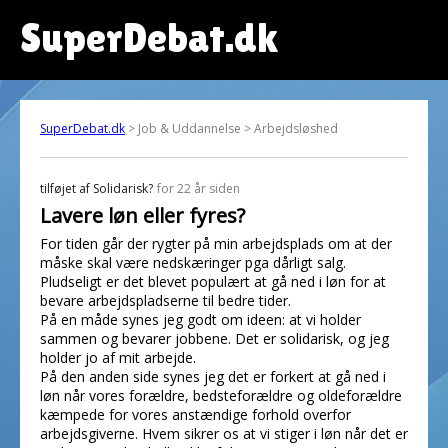
SuperDebat.dk
SuperDebat.dk
> Job & Uddannelse > Arbejdsløshed
tilføjet af
Solidarisk?
for 22 år siden
Lavere løn eller fyres?
For tiden går der rygter på min arbejdsplads om at der
måske skal være nedskæringer pga dårligt salg.
Pludseligt er det blevet populært at gå ned i løn for at
bevare arbejdspladserne til bedre tider.
På en måde synes jeg godt om ideen: at vi holder
sammen og bevarer jobbene. Det er solidarisk, og jeg
holder jo af mit arbejde.
På den anden side synes jeg det er forkert at gå ned i
løn når vores forældre, bedsteforældre og oldeforældre
kæmpede for vores anstændige forhold overfor
arbejdsgiverne. Hvem sikrer os at vi stiger i løn når det er