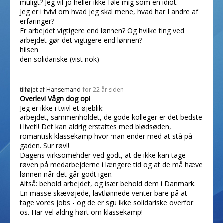
muligt? Jeg vil jo heller ikke føle mig som en idiot.
Jeg er i tvivl om hvad jeg skal mene, hvad har I andre af
erfaringer?
Er arbejdet vigtigere end lønnen? Og hvilke ting ved
arbejdet gør det vigtigere end lønnen?
hilsen
den solidariske (vist nok)
tilføjet af
Hansemand
for 22 år siden
Overlev! Vågn dog op!
Jeg er ikke i tvivl et øjeblik:
arbejdet, sammenholdet, de gode kolleger er det bedste
i livet!! Det kan aldrig erstattes med blødsøden,
romantisk klassekamp hvor man ender med at stå på
gaden. Sur røv!!
Dagens virksomehder ved godt, at de ikke kan tage
røven på medarbejderne i længere tid og at de må hæve
lønnen når det går godt igen.
Altså: behold arbejdet, og især behold dem i Danmark.
En masse skævøjede, lavtlønnede venter bare på at
tage vores jobs - og de er sgu ikke solidariske overfor
os. Har vel aldrig hørt om klassekamp!