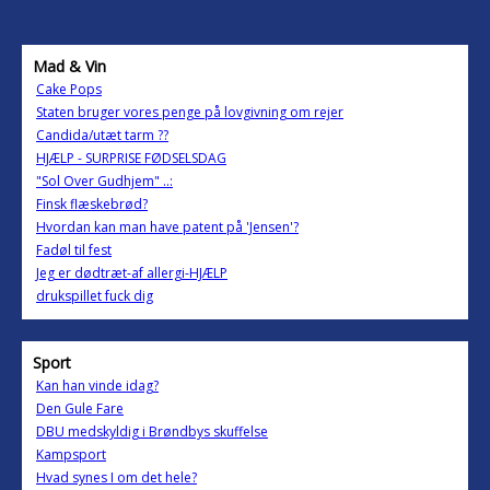
Mad & Vin
Cake Pops
Staten bruger vores penge på lovgivning om rejer
Candida/utæt tarm ??
HJÆLP - SURPRISE FØDSELSDAG
"Sol Over Gudhjem" ..:
Finsk flæskebrød?
Hvordan kan man have patent på 'Jensen'?
Fadøl til fest
Jeg er dødtræt-af allergi-HJÆLP
drukspillet fuck dig
Sport
Kan han vinde idag?
Den Gule Fare
DBU medskyldig i Brøndbys skuffelse
Kampsport
Hvad synes I om det hele?