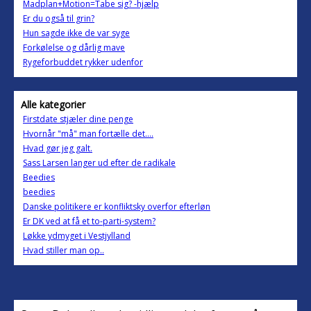
Madplan+Motion=Tabe sig? -hjælp
Er du også til grin?
Hun sagde ikke de var syge
Forkølelse og dårlig mave
Rygeforbuddet rykker udenfor
Alle kategorier
Firstdate stjæler dine penge
Hvornår "må" man fortælle det....
Hvad gør jeg galt.
Sass Larsen langer ud efter de radikale
Beedies
beedies
Danske politikere er konfliktsky overfor efterløn
Er DK ved at få et to-parti-system?
Løkke ydmyget i Vestjylland
Hvad stiller man op..