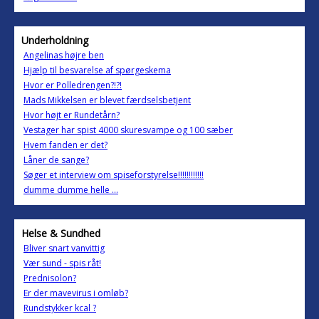
Underholdning
Angelinas højre ben
Hjælp til besvarelse af spørgeskema
Hvor er Polledrengen?!?!
Mads Mikkelsen er blevet færdselsbetjent
Hvor højt er Rundetårn?
Vestager har spist 4000 skuresvampe og 100 sæber
Hvem fanden er det?
Låner de sange?
Søger et interview om spiseforstyrelse!!!!!!!!!!!!
dumme dumme helle ...
Helse & Sundhed
Bliver snart vanvittig
Vær sund - spis råt!
Prednisolon?
Er der mavevirus i omløb?
Rundstykker kcal ?