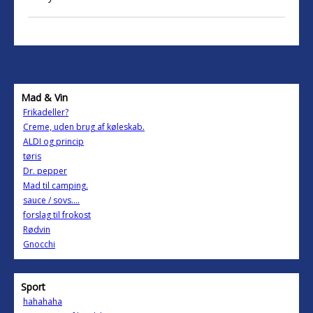
Mad & Vin
Frikadeller?
Creme, uden brug af køleskab.
ALDI og princip
tøris
Dr. pepper
Mad til camping.
sauce / sovs....
forslag til frokost
Rødvin
Gnocchi
Sport
hahahaha