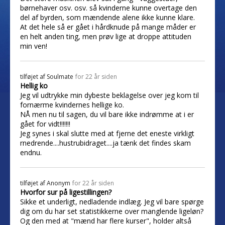
børnehaver osv. osv. så kvinderne kunne overtage den
del af byrden, som mændende alene ikke kunne klare.
At det hele så er gået i hårdknude på mange måder er
en helt anden ting, men prøv lige at droppe attituden
min ven!
tilføjet af
Soulmate
for 22 år siden
Hellig ko
Jeg vil udtrykke min dybeste beklagelse over jeg kom til
fornærme kvindernes hellige ko.
NÅ men nu til sagen, du vil bare ikke indrømme at i er
gået for vidt!!!!!!!
Jeg synes i skal slutte med at fjerne det eneste virkligt
rnedrende....hustrubidraget....ja tænk det findes skam
endnu.
tilføjet af
Anonym
for 22 år siden
Hvorfor sur på ligestillingen?
Sikke et underligt, nedladende indlæg. Jeg vil bare spørge
dig om du har set statistikkerne over manglende ligeløn?
Og den med at "mænd har flere kurser", holder altså