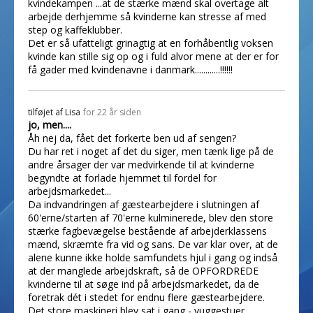
kvindekampen ...at de stærke mænd skal overtage alt
arbejde derhjemme så kvinderne kan stresse af med
step og kaffeklubber.
Det er så ufatteligt grinagtig at en forhåbentlig voksen
kvinde kan stille sig op og i fuld alvor mene at der er for
få gader med kvindenavne i danmark............!!!!!!
tilføjet af
Lisa
for 22 år siden
jo, men....
Åh nej da, fået det forkerte ben ud af sengen?
Du har ret i noget af det du siger, men tænk lige på de
andre årsager der var medvirkende til at kvinderne
begyndte at forlade hjemmet til fordel for
arbejdsmarkedet...
Da indvandringen af gæstearbejdere i slutningen af
60'erne/starten af 70'erne kulminerede, blev den store
stærke fagbevægelse bestående af arbejderklassens
mænd, skræmte fra vid og sans. De var klar over, at de
alene kunne ikke holde samfundets hjul i gang og indså
at der manglede arbejdskraft, så de OPFORDREDE
kvinderne til at søge ind på arbejdsmarkedet, da de
foretrak dét i stedet for endnu flere gæstearbejdere.
Det store maskineri blev sat i gang - vuggestuer,