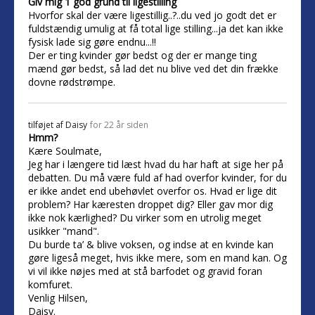
Giv mig 1 god grund til ligestilling
Hvorfor skal der være ligestillig..?..du ved jo godt det er
fuldstændig umulig at få total lige stilling...ja det kan ikke
fysisk lade sig gøre endnu...!!
Der er ting kvinder gør bedst og der er mange ting
mænd gør bedst, så lad det nu blive ved det din frække
dovne rødstrømpe.
tilføjet af
Daisy
for 22 år siden
Hmm?
Kære Soulmate,
Jeg har i længere tid læst hvad du har haft at sige her på
debatten. Du må være fuld af had overfor kvinder, for du
er ikke andet end ubehøvlet overfor os. Hvad er lige dit
problem? Har kæresten droppet dig? Eller gav mor dig
ikke nok kærlighed? Du virker som en utrolig meget
usikker "mand".
Du burde ta’ & blive voksen, og indse at en kvinde kan
gøre ligeså meget, hvis ikke mere, som en mand kan. Og
vi vil ikke nøjes med at stå barfodet og gravid foran
komfuret.
Venlig Hilsen,
Daisy.