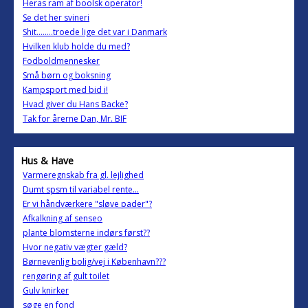
Heras ram af boolsk operator!
Se det her svineri
Shit........troede lige det var i Danmark
Hvilken klub holde du med?
Fodboldmennesker
Små børn og boksning
Kampsport med bid i!
Hvad giver du Hans Backe?
Tak for årerne Dan, Mr. BIF
Hus & Have
Varmeregnskab fra gl. lejlighed
Dumt spsm til variabel rente...
Er vi håndværkere "sløve pader"?
Afkalkning af senseo
plante blomsterne indørs først??
Hvor negativ vægter gæld?
Børnevenlig bolig/vej i København???
rengøring af gult toilet
Gulv knirker
søge en fond