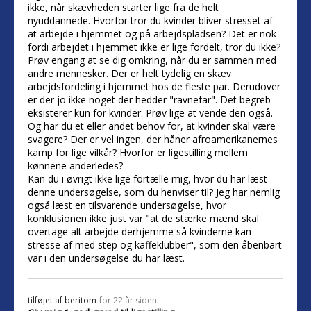
ikke, når skævheden starter lige fra de helt
nyuddannede. Hvorfor tror du kvinder bliver stresset af
at arbejde i hjemmet og på arbejdspladsen? Det er nok
fordi arbejdet i hjemmet ikke er lige fordelt, tror du ikke?
Prøv engang at se dig omkring, når du er sammen med
andre mennesker. Der er helt tydelig en skæv
arbejdsfordeling i hjemmet hos de fleste par. Derudover
er der jo ikke noget der hedder "ravnefar". Det begreb
eksisterer kun for kvinder. Prøv lige at vende den også.
Og har du et eller andet behov for, at kvinder skal være
svagere? Der er vel ingen, der håner afroamerikanernes
kamp for lige vilkår? Hvorfor er ligestilling mellem
kønnene anderledes?
Kan du i øvrigt ikke lige fortælle mig, hvor du har læst
denne undersøgelse, som du henviser til? Jeg har nemlig
også læst en tilsvarende undersøgelse, hvor
konklusionen ikke just var "at de stærke mænd skal
overtage alt arbejde derhjemme så kvinderne kan
stresse af med step og kaffeklubber", som den åbenbart
var i den undersøgelse du har læst.
tilføjet af
beritom
for 22 år siden