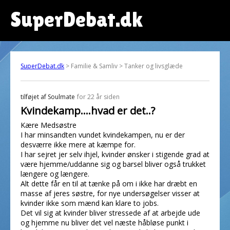
SuperDebat.dk
SuperDebat.dk
> Familie & Samliv > Tanker og livsglæde
tilføjet af
Soulmate
for 22 år siden
Kvindekamp....hvad er det..?
Kære Medsøstre
I har minsandten vundet kvindekampen, nu er der
desværre ikke mere at kæmpe for.
I har sejret jer selv ihjel, kvinder ønsker i stigende grad at
være hjemme/uddanne sig og barsel bliver også trukket
længere og længere.
Alt dette får en til at tænke på om i ikke har dræbt en
masse af jeres søstre, for nye undersøgelser visser at
kvinder ikke som mænd kan klare to jobs.
Det vil sig at kvinder bliver stressede af at arbejde ude
og hjemme nu bliver det vel næste håbløse punkt i