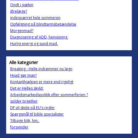
Ondt i sjælen
Ørelæge?
indespærret hele sommeren
Opfølgning på blindtarmsbetændelse
Morgenmad?
Diagnosering af ADD, henvisning.
Hurtig energi og sund mad.
Alle kategorier
Breaking - Helle indrømmer nu løgn
Hvad gør man?
Kontanthjælpen er mere end rigeligt
Det er Helles skyld:
Arbejdsmarkedspolitik efter sommerferien ?
solder together
DF vil skide på EU's regler
Spørgsmål til bible specialister
Tilbage blik, hm..
forsvinder