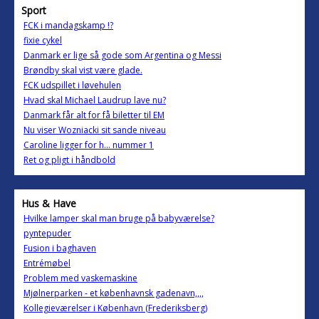
Sport
FCK i mandagskamp !?
fixie cykel
Danmark er lige så gode som Argentina og Messi
Brøndby skal vist være glade.
FCK udspillet i løvehulen
Hvad skal Michael Laudrup lave nu?
Danmark får alt for få biletter til EM
Nu viser Wozniacki sit sande niveau
Caroline ligger for h... nummer 1
Ret og pligt i håndbold
Hus & Have
Hvilke lamper skal man bruge på babyværelse?
pyntepuder
Fusion i baghaven
Entrémøbel
Problem med vaskemaskine
Mjølnerparken - et københavnsk gadenavn,,,,
Kollegieværelser i København (Frederiksberg)