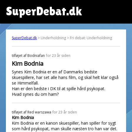
SuperDebat.dk
SuperDebat.dk
> Underholdning > Fri debat: Underholdning
tilføjet af
Bodniafan
for 23 år siden
Kim Bodnia
Synes Kim Bodnia er en af Danmarks bedste
skuespillere, har set alle hans film, og skal helt klar også
se Himmelfall.
Han er den bedste i DK til at spille hård psykopat.
Hvad synes du om ham?
tilføjet af
Red warszawa
for 23 år siden
Kim Bodnia
Kim Bodnia er en kanon skuespiller, han spiller for sygt
som hård psykopat, man skulle næsten tro han var det.