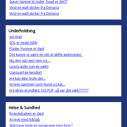
Super-lavenergi ruder, hvad er det??
Vind en wall-sticker fra Dimaria
Vind en wall-sticker fra Dimaria
Underholdning
sol mail
SOL er nede IGEN
Flaske-Yvonne er død
Det kunne jo være en ide at skifte webmaster.
Nu den gal igen igen og....
Licens øsler penge væk!!
Uansvarlige kendte!!
Jeg kan ikke finde det..:
At leve sammen som hund og kat..:
Jeg skrev et indlæg, OG PUF, så var det væk???????
Helse & Sundhed
Rygedebatten er død
At leve med hårtab
Skal have lavet en synsprøve men hvor?