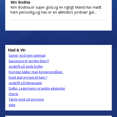
Kim Bodnia
Kim Bodnia,er super god,og en rigtigt Mand.Har mødt
ham personlig,og han er en alletiders jordnær gut...
Mad & Vin
Savner god nem julemad
Saucesovs til gorden bleu??
opskrift på gode boller
hvordan lukker man konservesdåser.
hvad skal jeg lave til ham ?
opskrift på hønsesalat
Dulkis, Lagermann og andre eksperter
chai te
Tærte med citroncreme
date