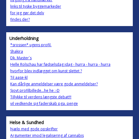
links til tyske byggemarkeder
for jeg gør det delv
findes der?
Underholdning
*srossen* ugens profil.
Shakira
Dk. Master´s
Helle Rolschau har fødselsdag idag - hurra - hurra - hurra
hvorfor blev indlægget om kunst slettet ?
Til aase-kl
Kan dårlige anmeldelser være gode anmeldelser?
Sjovt profilbillede...he he :-D
Tillykke til verdens længste debat!!!
vil vedkende sig faderskab pga. penge
Helse & Sundhed
hjælp med gode opskrifter
Argumenter imod legalisering af cannabis