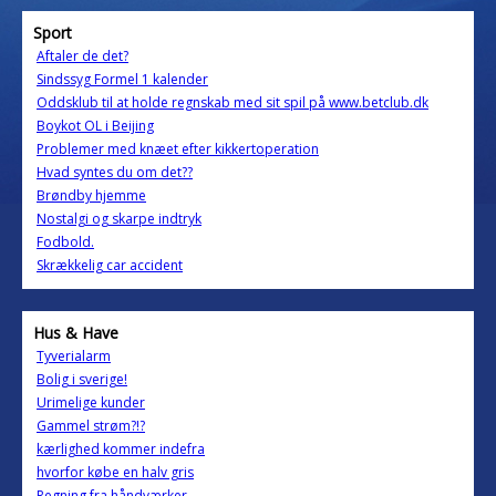
Sport
Aftaler de det?
Sindssyg Formel 1 kalender
Oddsklub til at holde regnskab med sit spil på www.betclub.dk
Boykot OL i Beijing
Problemer med knæet efter kikkertoperation
Hvad syntes du om det??
Brøndby hjemme
Nostalgi og skarpe indtryk
Fodbold.
Skrækkelig car accident
Hus & Have
Tyverialarm
Bolig i sverige!
Urimelige kunder
Gammel strøm?!?
kærlighed kommer indefra
hvorfor købe en halv gris
Regning fra håndværker