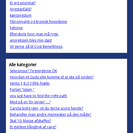
Er jeg unormal?
Angstanfald?
kønssygdom
Fibromyalgi og kronisk hovedpine
ligtorne
Efterskole hvor man må ryge.
anoreksien blev min død
Vil gerne gå til Cost Benefitness
Alle kategorier
Selvcensur? Tegningerne OK
Hvordan vil Guds vilje komme til at ske på jorden?
Vento 1,8 cl 1994. hjælp
Partiet "Islam,"
you just have to find the right path
Med på en 'En sniger' ...?
Carola ledig igen, vil du gerne score hende?
Behandler man andre mennesker på den måde?
Skal 10. klasse afskaffes?
Et gyldent håndtryk af rang?