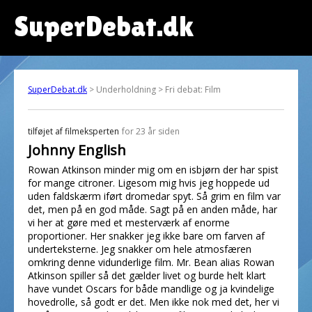
SuperDebat.dk
SuperDebat.dk
> Underholdning > Fri debat: Film
tilføjet af
filmeksperten
for 23 år siden
Johnny English
Rowan Atkinson minder mig om en isbjørn der har spist
for mange citroner. Ligesom mig hvis jeg hoppede ud
uden faldskærm iført dromedar spyt. Så grim en film var
det, men på en god måde. Sagt på en anden måde, har
vi her at gøre med et mesterværk af enorme
proportioner. Her snakker jeg ikke bare om farven af
underteksterne. Jeg snakker om hele atmosfæren
omkring denne vidunderlige film. Mr. Bean alias Rowan
Atkinson spiller så det gælder livet og burde helt klart
have vundet Oscars for både mandlige og ja kvindelige
hovedrolle, så godt er det. Men ikke nok med det, her vi