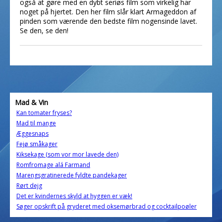
også at gøre med en dybt seriøs film som virkelig har
noget på hjertet. Den her film slår klart Armageddon af
pinden som værende den bedste film nogensinde lavet.
Se den, se den!
Mad & Vin
Kan tomater fryses?
Mad til mange
Æggesnaps
Fejø småkager
Kiksekage (som vor mor lavede den)
Romfromage alá Farmand
Marengsgratinerede fyldte pandekager
Rørt dejg
Det er kvindernes skyld at hyggen er væk!
Søger opskrift på gryderet med oksemørbrad og cocktailpoøler