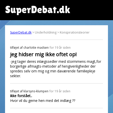
SuperDebat.dk
SuperDebat.dk
> Underholdning > Konspirationsteorier
tilføjet af
charlotte madsen
for 19 år siden
jeg hidser mig ikke oftet op!
-jeg tager deres inlægssedler med stormmens magt,for
borgerlige afmagts-metoder af hengivenligheder der
spredes selv om mig og min daværende familiepleje
sekter.
tilføjet af
klarsyns-klumpen
for 19 år siden
ikke forstået..
Hvor vil du gerne hen med det indlæg ??