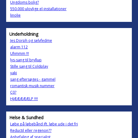
Ungdoms bolig?
550.000 ulovlige el-installationer
linolie
Underholdning
Jes Dorph og selvfedme
alarm 112
Uhmmm !!!
lys-sang til bryllup
Stille sang til Coldplay
yaki
sang eftersøges - gammel
romantisk musik nummer
C0?
HJÆÆÆÆÆLP !!!!
Helse & Sundhed
Løbe på løbebånd ift. løbe ude i det fri
Reductil eller regenon??
Anbefaling af specialist