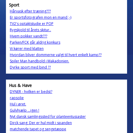
Sport
Hårvask efter træning???
Er sportsfotografen mon en mand ;-)
TV2's optaktstudie er POP
Rygskjold til årets skitur..
Hvem pokker vandt???
Parken/FCK går aldrig konkurs
Vi kører med klatten
Hvordan bliver dommerne valgt til hvert enkelt kamp??
Spiler Man handbold i Makadonien.
Dyrke sport med bind ??
Hus & Have
DYNER - hvilken er bedst?
rapsolie
Hul i øret.
Gulvhjælp ...igen !
Nyt dansk samlingssted for planteentusiaster
Dirck sang: Der er hul midt i spanden
matchende tapet og sengetæppe