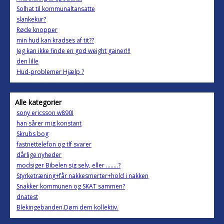
Solhat til kommunaltansatte
slankekur?
Røde knopper
min hud kan kradses af tit??
Jeg kan ikke finde en god weight gainer!!!
den lille
Hud-problemer Hjælp ?
Alle kategorier
sony ericsson w890I
han sårer mig konstant
Skrubs bog
fastnettelefon og tlf svarer
dårlige nyheder
modsiger Bibelen sig selv, eller ........?
Styrketræning+får nakkesmerter+hold i nakken
Snakker kommunen og SKAT sammen?
dnatest
Blekingebanden.Døm dem kollektiv.