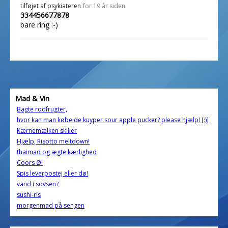
tilføjet af
psykiateren
for 19 år siden
334456677878
bare ring :-)
Mad & Vin
Bagte rodfrugter,
hvor kan man købe de kuyper sour apple pucker? please hjælp! [:)]
Kærnemælken skiller
Hjælp, Risotto meltdown!
thaimad og ægte kærlighed
Coors Øl
Spis leverpostej eller dø!
vand i sovsen?
sushi-ris
morgenmad på sengen