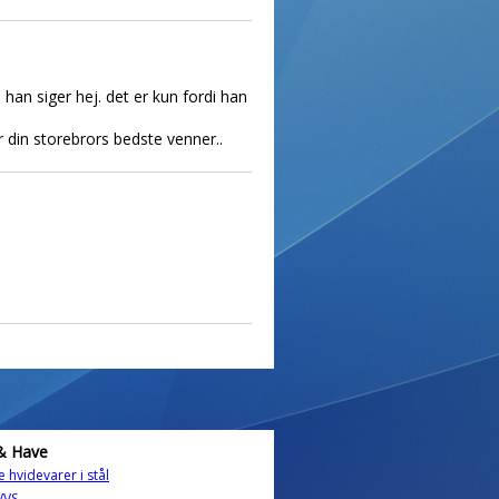
han siger hej. det er kun fordi han
r din storebrors bedste venner..
& Have
 hvidevarer i stål
VVS