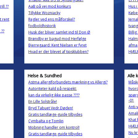
ill ??
AaB på vej mod konkurs
Hus i
Tillykke Wozniacky
Købe
t rent
Regler ved ens målforskel?
Jerna
fodboldhistorik
tvang
 ??
Husk der bliver samlet ind til Don Ø
Billi
Brøndby er bagud mod Herfølge
Halm
Bjerregaard: Kent Nielsen er fyret
afma
Hvad er der blevet af tipsklubben?
HJÆL
Helse & Sundhed
Alle 
Astma allergiforbundets mærkning vs Allergi?
Måsk
Autoriteter-kald på respekt:
hvord
kan da virkelig ikke passe ????
spørg
-01
En Lille Solstråle!
Anti-
Bryd Tabuet Vedr.Døden!
Amali
Gratis tandlæge-guide tilbydes
Khat 
Cymbalta og Tomlin
HJÆLP
Mobning handler om kontrol!
Nu kr
Gratis tandlæge-guide tilbydes