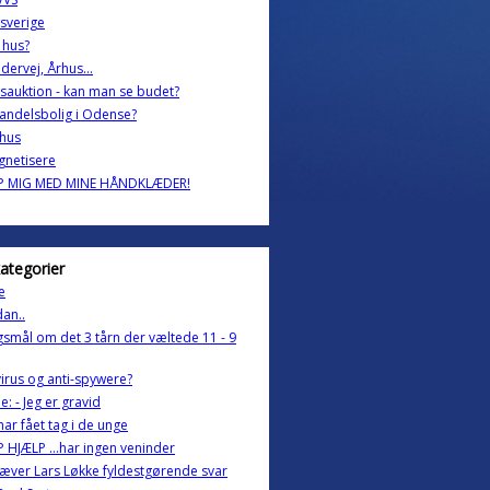
 sverige
 hus?
ldervej, Århus...
sauktion - kan man se budet?
g andelsbolig i Odense?
hus
gnetisere
P MIG MED MINE HÅNDKLÆDER!
kategorier
e
an..
smål om det 3 tårn der væltede 11 - 9
virus og anti-spywere?
e: - Jeg er gravid
har fået tag i de unge
 HJÆLP ...har ingen veninder
æver Lars Løkke fyldestgørende svar