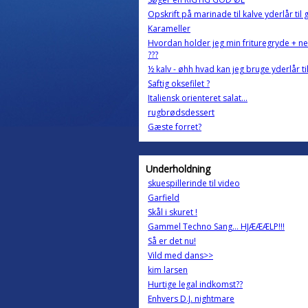
Opskrift på marinade til kalve yderlår til gr
Karameller
Hvordan holder jeg min frituregryde + ne
???
½ kalv - øhh hvad kan jeg bruge yderlår til
Saftig oksefilet ?
Italiensk orienteret salat...
rugbrødsdessert
Gæste forret?
Underholdning
skuespillerinde til video
Garfield
Skål i skuret !
Gammel Techno Sang... HJÆÆÆLP!!!
Så er det nu!
Vild med dans>>
kim larsen
Hurtige legal indkomst??
Enhvers D.J. nightmare