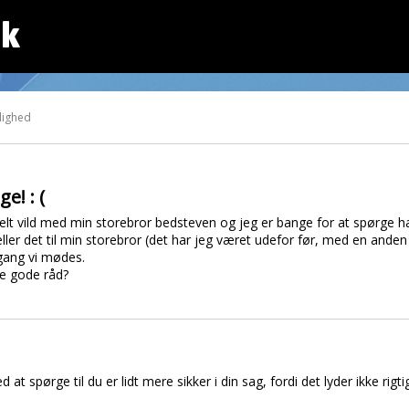
dk
lighed
e! : (
 helt vild med min storebror bedsteven og jeg er bange for at spørg
ller det til min storebror (det har jeg været udefor før, med en anden
r gang vi mødes.
le gode råd?
d at spørge til du er lidt mere sikker i din sag, fordi det lyder ikke rig