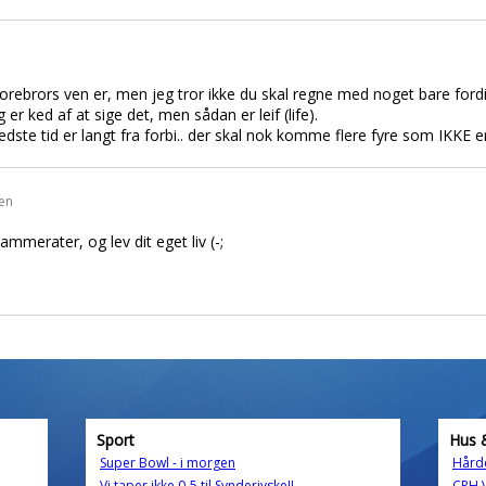
rebrors ven er, men jeg tror ikke du skal regne med noget bare fordi 
g er ked af at sige det, men sådan er leif (life).
edste tid er langt fra forbi.. der skal nok komme flere fyre som IKKE e
den
kammerater, og lev dit eget liv (-;
Sport
Hus 
Super Bowl - i morgen
Hårde
Vi taper ikke 0-5 til Synderjyske!!
CPH 