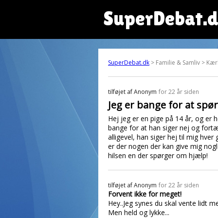
SuperDebat.
SuperDebat.dk
> Familie & Samliv > Kær
tilføjet af
Anonym
for 22 år siden
Jeg er bange for at spørg
Hej jeg er en pige på 14 år, og er
bange for at han siger nej og fortæ
alligevel, han siger hej til mig hve
er der nogen der kan give mig nog
hilsen en der spørger om hjælp!
tilføjet af
Anonym
for 22 år siden
Forvent ikke for meget!
Hey..Jeg synes du skal vente lidt me
Men held og lykke...