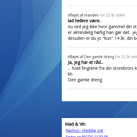
tilføjet af
manden
for 22 år siden
lad hellere være..
nu ved jeg ikke hvor gammel din sto
er almindelig høflig han gør det.. je
desuden er du jo "kun" 14 år, din b
tilføjet af
Den gamle dreng
for 22 år si
Ja, jeg har et råd...
... hold fingrene fra din storebrors 
kh
Den gamle dreng
Mad & Vin
Nachos - cheddar ost
Søger en RIGTIG GOD ØL