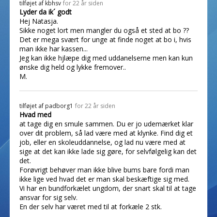
tilføjet af
kbhsv
for 22 år siden
Lyder da ik´ godt
Hej Natasja.
Sikke noget lort men mangler du også et sted at bo ??
Det er mega svært for unge at finde noget at bo i, hvis
man ikke har kassen...
Jeg kan ikke hjlæpe dig med uddanelserne men kan kun
ønske dig held og lykke fremover..
M.
tilføjet af
padborg1
for 22 år siden
Hvad med
at tage dig en smule sammen. Du er jo udemærket klar
over dit problem, så lad være med at klynke. Find dig et
job, eller en skoleuddannelse, og lad nu være med at
sige at det kan ikke lade sig gøre, for selvfølgelig kan det
det.
Forøvrigt behøver man ikke blive bums bare fordi man
ikke lige ved hvad det er man skal beskæftige sig med.
Vi har en bundforkælet ungdom, der snart skal til at tage
ansvar for sig selv.
En der selv har været med til at forkæle 2 stk.