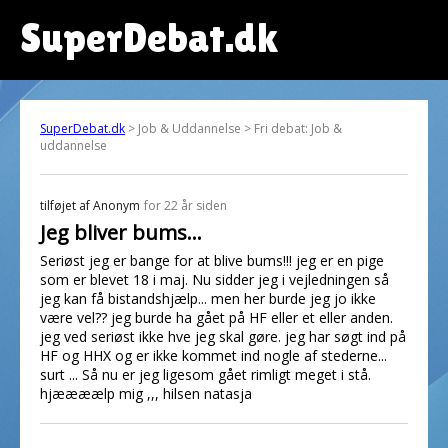
SuperDebat.dk
SuperDebat.dk
> Job & Uddannelse > Fri debat: Job &
uddannelse
tilføjet af
Anonym
for 22 år siden
Jeg bliver bums...
Seriøst jeg er bange for at blive bums!!! jeg er en pige
som er blevet 18 i maj. Nu sidder jeg i vejledningen så
jeg kan få bistandshjælp... men her burde jeg jo ikke
være vel?? jeg burde ha gået på HF eller et eller anden.
jeg ved seriøst ikke hve jeg skal gøre. jeg har søgt ind på
HF og HHX og er ikke kommet ind nogle af stederne...
surt ... Så nu er jeg ligesom gået rimligt meget i stå.
hjæææælp mig ,,, hilsen natasja