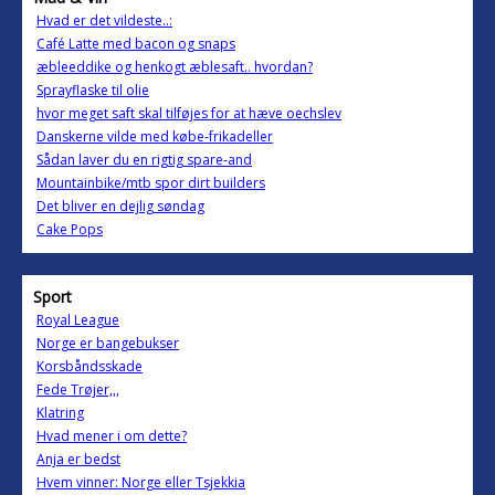
Hvad er det vildeste..:
Café Latte med bacon og snaps
æbleeddike og henkogt æblesaft.. hvordan?
Sprayflaske til olie
hvor meget saft skal tilføjes for at hæve oechslev
Danskerne vilde med købe-frikadeller
Sådan laver du en rigtig spare-and
Mountainbike/mtb spor dirt builders
Det bliver en dejlig søndag
Cake Pops
Sport
Royal League
Norge er bangebukser
Korsbåndsskade
Fede Trøjer,,,
Klatring
Hvad mener i om dette?
Anja er bedst
Hvem vinner: Norge eller Tsjekkia