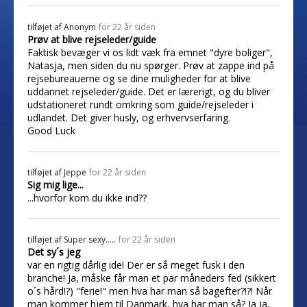
tilføjet af
Anonym
for 22 år siden
Prøv at blive rejseleder/guide
Faktisk bevæger vi os lidt væk fra emnet "dyre boliger",
Natasja, men siden du nu spørger. Prøv at zappe ind på
rejsebureauerne og se dine muligheder for at blive
uddannet rejseleder/guide. Det er lærerigt, og du bliver
udstationeret rundt omkring som guide/rejseleder i
udlandet. Det giver husly, og erhvervserfaring.
Good Luck
tilføjet af
Jeppe
for 22 år siden
Sig mig lige...
...hvorfor kom du ikke ind??
tilføjet af
Super sexy.....
for 22 år siden
Det sy´s jeg
var en rigtig dårlig ide! Der er så meget fusk i den
branche! Ja, måske får man et par måneders fed (sikkert
o´s hård!?) "ferie!" men hva har man så bagefter?!?! Når
man kommer hjem til Danmark, hva har man så? Ja ja,