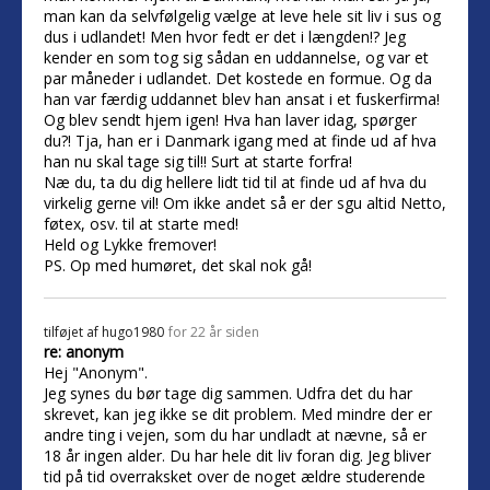
man kan da selvfølgelig vælge at leve hele sit liv i sus og
dus i udlandet! Men hvor fedt er det i længden!? Jeg
kender en som tog sig sådan en uddannelse, og var et
par måneder i udlandet. Det kostede en formue. Og da
han var færdig uddannet blev han ansat i et fuskerfirma!
Og blev sendt hjem igen! Hva han laver idag, spørger
du?! Tja, han er i Danmark igang med at finde ud af hva
han nu skal tage sig til!! Surt at starte forfra!
Næ du, ta du dig hellere lidt tid til at finde ud af hva du
virkelig gerne vil! Om ikke andet så er der sgu altid Netto,
føtex, osv. til at starte med!
Held og Lykke fremover!
PS. Op med humøret, det skal nok gå!
tilføjet af
hugo1980
for 22 år siden
re: anonym
Hej "Anonym".
Jeg synes du bør tage dig sammen. Udfra det du har
skrevet, kan jeg ikke se dit problem. Med mindre der er
andre ting i vejen, som du har undladt at nævne, så er
18 år ingen alder. Du har hele dit liv foran dig. Jeg bliver
tid på tid overraksket over de noget ældre studerende