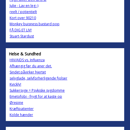
Julie - Lav en leg:-)
reelt / potientielt
Kort over 90210
Monkey buisness bastard pop
FÅ DIG ET LIV!
Stuart-Stardust
Helse & Sundhed
HIV/AIDS vs. Influenza
Afhængig før du aner det.
Sindet påvirker hjertet
selvglade, selvforherligende fjolser
Kvickly!
Sukkersyge = Psykiske sygdomme
Emetofobi - frygt for at kaste op
Ørepine
Kræftpatienter
Kolde hænder