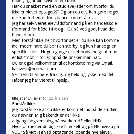
håber, og at din selvtillid er i bund!
Har du snakket med en studievejleder om hvorfor du
ikke er blevet optaget??? Og om du evt. kan gøre noget
der kan forbedre dine chancer om et år evt.
Jeg har selv været elevrådsformand på en handelskole
(formand for både HHx og HG), så ved godt hvad det
handler om..
Men forstår ikke helt hvorfor det er du ikke kan komme
ind, medmindre du bor i en storby, og kun har søgt en
specifik skole.. Nogen gange er det nødvendigt at man
er lidt "mobil" for at opnå de ønsker man har..
Du er også velkommen til at kontkate mig via Email,
kainvest@hotmail.com
Ser frem til at høre fra dig.. og held og lykke med det!
Håber jeg har været til hjælp..
tilføjet af
En lærer
for 22 år siden
Forstår ikke....
Jeg forstår ikke at du ikke er kommet ind på de studier
du nævner. Mig bekendt er der ikke
adgangsbegrænsning på hverken HF eller HHX.
Hvorfor melder du dig ikke til enkeltfag på HF niveau på
VUC? Så vidt jeg ved optager de løbende nye elever.