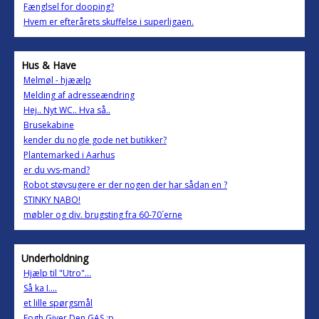
Fænglsel for dooping?
Hvem er efterårets skuffelse i superligaen.
Hus & Have
Melmøl - hjæælp
Melding af adresseændring
Hej.. Nyt WC.. Hva så..
Brusekabine
kender du nogle gode net butikker?
Plantemarked i Aarhus
er du vvs-mand?
Robot støvsugere er der nogen der har sådan en ?
STINKY NABO!
møbler og div. brugsting fra 60-70´erne
Underholdning
Hjælp til "Utro"...
Så ka I....
et lille spørgsmål
Fogh Giver Den GAS :p