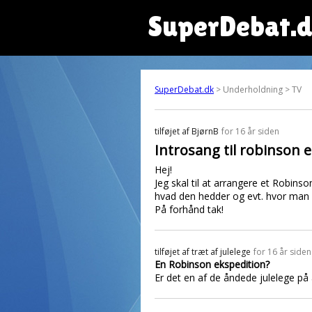
SuperDebat.
SuperDebat.dk
> Underholdning > TV
tilføjet af
BjørnB
for 16 år siden
Introsang til robinson 
Hej!
Jeg skal til at arrangere et Robins
hvad den hedder og evt. hvor man 
På forhånd tak!
tilføjet af
træt af julelege
for 16 år siden
En Robinson ekspedition?
Er det en af de åndede julelege på