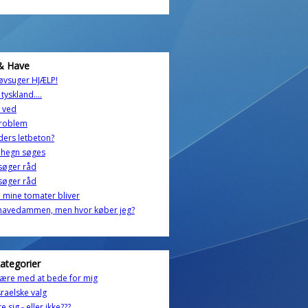
& Have
øvsuger HJÆLP!
i tyskland....
 ved
problem
iders letbeton?
lhegn søges
søger råd
søger råd
 mine tomater bliver
 havedammen, men hvor køber jeg?
kategorier
ære med at bede for mig
sraelske valg
te sig - eller ikke???