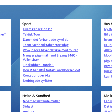
Sport
Hus 
Hvem køber Don Ø?
Ny st
jer?
Taktisk Tour
Bilig 
Damm,det forbandede cykelløb.
hvem
Team Saxobank taber stort idag
Bi - 
Wow, bedre bliver det ikke med touren
Allet
Mangler pige-målmand årgang 94/95 -
Mobi
Vallensbæk
pige 
Tipsklubben - runde 1
pige 
Don Ø har altså fortalt Fondsbørsen det
hjælp
Contador duer ikke
Lys i
Nedringede cyklister
Helse & Sundhed
Alle 
febernedsættende midler
Lad v
Slidgigt
Det i
øm bag
At gif