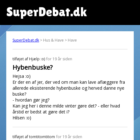
SuperDebat.dk
SuperDebat.dk
> Hus & Have > Have
tilføjet af
Hjælp :o)
for 19 år siden
Hybenbuske?
Hejsa :o)
Er der en af jer, der ved om man kan lave aflæggere fra
allerede eksisterende hybenbuske og herved danne nye
buske?
- hvordan gør jeg?
Kan jeg her i denne milde vinter gøre det? - eller hvad
årstid er bedst at gøre det i?
Hilsen :o)
tilføjet af
tomtitomtitom
for 19 år siden