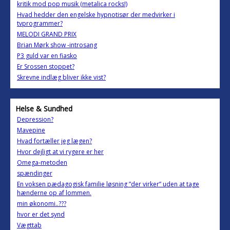
kritik mod pop musik (metalica rocks!)
Hvad hedder den engelske hypnotisør der medvirker i
tvprogrammer?
MELODI GRAND PRIX
Brian Mørk show -introsang
P3 guld var en fiasko
Er Srossen stoppet?
Skrevne indlæg bliver ikke vist?
Helse & Sundhed
Depression?
Mavepine
Hvad fortæller jeg lægen?
Hvor dejligt at vi rygere er her
Omega-metoden
spændinger
En voksen pædagogisk familie løsning ”der virker” uden at tage
hænderne op af lommen.
min økonomi..???
hvor er det synd
Vægttab