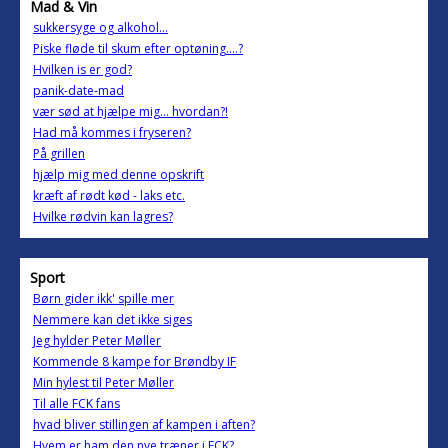
Mad & Vin
sukkersyge og alkohol...
Piske fløde til skum efter optøning....?
Hvilken is er god?
panik-date-mad
vær sød at hjælpe mig... hvordan?!
Had må kommes i fryseren?
På grillen
hjælp mig med denne opskrift
kræft af rødt kød - laks etc.
Hvilke rødvin kan lagres?
Sport
Børn gider ikk' spille mer
Nemmere kan det ikke siges
Jeg hylder Peter Møller
Kommende 8 kampe for Brøndby IF
Min hylest til Peter Møller
Til alle FCK fans
hvad bliver stillingen af kampen i aften?
Hvem er ham den nye træner i FCK?