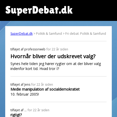
SuperDebat.dk
SuperDebat.dk
> Politik & Samfund > Fri debat: Politik & Samfund
tilføjet af
professorweb
for 22 år siden
Hvornår bliver der udskrevet valg?
Synes hele tiden jeg hører rygter om at der bliver valg
indenfor kort tid. Hvad tror I?
tilføjet af
Jens
for 22 år siden
Medie manipulation af socialdemokratiet
10. februar 2005!
tilføjet af
...
for 22 år siden
rigtigt?