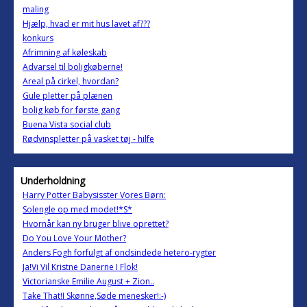
maling
Hjælp, hvad er mit hus lavet af???
konkurs
Afrimning af køleskab
Advarsel til boligkøberne!
Areal på cirkel, hvordan?
Gule pletter på plænen
bolig køb for første gang
Buena Vista social club
Rødvinspletter på vasket tøj - hilfe
Underholdning
Harry Potter Babysisster Vores Børn:
Solengle op med modet!*S*
Hvornår kan ny bruger blive oprettet?
Do You Love Your Mother?
Anders Fogh forfulgt af ondsindede hetero-rygter
Ja!Vi Vil Kristne Danerne I Flok!
Victorianske Emilie August + Zion..
Take That!I Skønne,Søde menesker!:-)