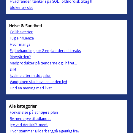
Hvad fanden tænker i på SOL.. oldnordisk tiltag !!
bloker og slet
Helse & Sundhed
Collibakterier
Fugleinfluenza
Hvor mange
Fejlbehandling gør 2 englændere til freaks
Ringgården?
Madprodukter på tænderne og i håret...
slik!
kvalme efter middagslur
Vandpiben skal have en anden lyd
Find en mening med livet.
Alle kategorier
Forkælelse på et højere plan
Børnepenge til udlandet
Jeg ved det IKKE!, men!.
Hvor stammer Bilderberg,så egentlig fra?