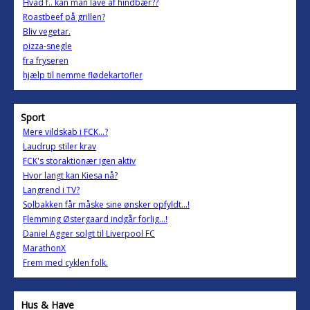
Hvad f.. kan man lave af hindbær??
Roastbeef på grillen?
Bliv vegetar.
pizza-snegle
fra fryseren
hjælp til nemme flødekartofler
Sport
Mere vildskab i FCK...?
Laudrup stiler krav
FCK's storaktionær igen aktiv
Hvor langt kan Kiesa nå?
Langrend i TV?
Solbakken får måske sine ønsker opfyldt...!
Flemming Østergaard indgår forlig...!
Daniel Agger solgt til Liverpool FC
MarathonX
Frem med cyklen folk.
Hus & Have