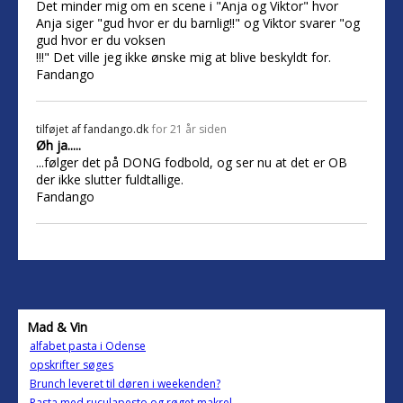
Det minder mig om en scene i "Anja og Viktor" hvor
Anja siger "gud hvor er du barnlig!!" og Viktor svarer "og
gud hvor er du voksen
!!!" Det ville jeg ikke ønske mig at blive beskyldt for.
Fandango
tilføjet af
fandango.dk
for 21 år siden
Øh ja.....
...følger det på DONG fodbold, og ser nu at det er OB
der ikke slutter fuldtallige.
Fandango
Mad & Vin
alfabet pasta i Odense
opskrifter søges
Brunch leveret til døren i weekenden?
Pasta med ruculapesto og røget makrel