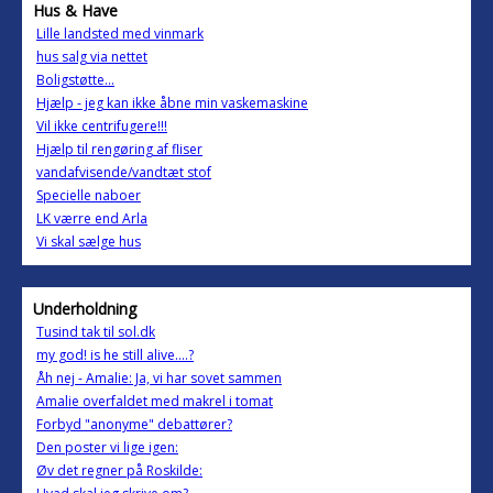
Hus & Have
Lille landsted med vinmark
hus salg via nettet
Boligstøtte...
Hjælp - jeg kan ikke åbne min vaskemaskine
Vil ikke centrifugere!!!
Hjælp til rengøring af fliser
vandafvisende/vandtæt stof
Specielle naboer
LK værre end Arla
Vi skal sælge hus
Underholdning
Tusind tak til sol.dk
my god! is he still alive....?
Åh nej - Amalie: Ja, vi har sovet sammen
Amalie overfaldet med makrel i tomat
Forbyd "anonyme" debattører?
Den poster vi lige igen:
Øv det regner på Roskilde: