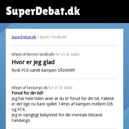
SuperDebat.dk
SuperDebat.dk
> Sport > Fodbold
tilføjet af
Morten Sindballe
for 21 år siden
Hvor er jeg glad
fordi FCK vandt kampen SÅDAN!!!!
tilføjet af
fandango.dk
for 21 år siden
Forud for din tid?
Jeg har hele tiden anet at du er forud for din tid. Faktisk
er der lige nu bare spillet 14min af kampen mellem OB
og FCK.
Jeg er oprigtigt bekymret for din mentale tilstand.
Fandango