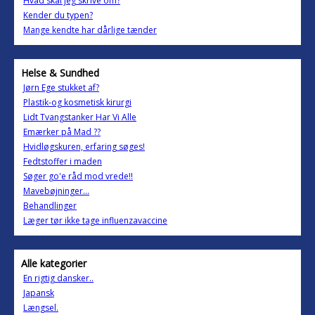
Hvad skal jeg skrive om?
Kender du typen?
Mange kendte har dårlige tænder
Helse & Sundhed
Jørn Ege stukket af?
Plastik-og kosmetisk kirurgi
Lidt Tvangstanker Har Vi Alle
Emærker på Mad ??
Hvidløgskuren, erfaring søges!
Fedtstoffer i maden
Søger go'e råd mod vrede!!
Mavebøjninger...
Behandlinger
Læger tør ikke tage influenzavaccine
Alle kategorier
En rigtig dansker..
Japansk
Længsel.