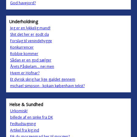
God havejord?
Underholdning
Jeg er en lykkelig mand!
Shit det her er godt da
Forslag til venindehygge
Konkurrencer
Robbie kommer
Sådan er en god sælger
Årets Påskelam... nej men
Hvem er Hofnar?
Et dyrisk skrig har lige gjaldet gennem
michael simpson - kokain københavn tekst?
Helse & Sundhed
Urkomisk!
billede af en sinke fra DK
Fedtudsugning
Artikel fra kig ind
Fik du morgenmad her til morgen?