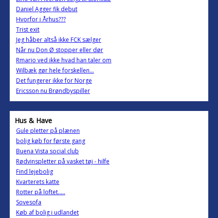
Daniel Agger fik debut
Hvorfor i Århus???
Trist exit
Jeg håber altså ikke FCK sælger
Når nu Don Ø stopper eller dør
Rmario ved ikke hvad han taler om
Wilbæk gør hele forskellen...
Det fungerer ikke for Norge
Ericsson nu Brøndbyspiller
Hus & Have
Gule pletter på plænen
bolig køb for første gang
Buena Vista social club
Rødvinspletter på vasket tøj - hilfe
Find lejebolig
Kvarterets katte
Rotter på loftet.....
Sovesofa
Køb af bolig i udlandet