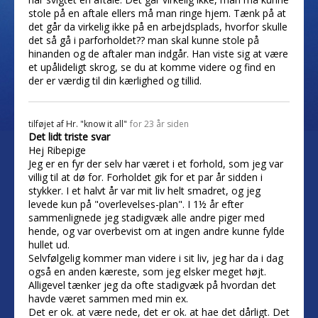
stole på en aftale ellers må man ringe hjem. Tænk på at
det går da virkelig ikke på en arbejdsplads, hvorfor skulle
det så gå i parforholdet?? man skal kunne stole på
hinanden og de aftaler man indgår. Han viste sig at være
et upålideligt skrog, se du at komme videre og find en
der er værdig til din kærlighed og tillid.
tilføjet af
Hr. "know it all"
for 23 år siden
Det lidt triste svar
Hej Ribepige
Jeg er en fyr der selv har været i et forhold, som jeg var
villig til at dø for. Forholdet gik for et par år sidden i
stykker. I et halvt år var mit liv helt smadret, og jeg
levede kun på "overlevelses-plan". I 1½ år efter
sammenlignede jeg stadigvæk alle andre piger med
hende, og var overbevist om at ingen andre kunne fylde
hullet ud.
Selvfølgelig kommer man videre i sit liv, jeg har da i dag
også en anden kæreste, som jeg elsker meget højt.
Alligevel tænker jeg da ofte stadigvæk på hvordan det
havde været sammen med min ex.
Det er ok. at være nede, det er ok. at hae det dårligt. Det