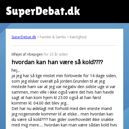
SuperDebat.dk
SuperDebat.dk
> Familie & Samliv > Kærlighed
tilføjet af
ribepigen
for 23 år siden
hvordan kan han være så kold????
hej...
ja jeg har så lige mistet min forlovede for 14 dage siden,
som jeg elsker overalt på jorden.Grunden til at jeg
mistede ham var at jeg var negativ den sidste uge vi var
sammen, men ville i ikke også være det hvis han havde
sagt at han kom hjem kl 23.00 også at han først
kommer kl. 04.00 det blev jeg...
Det har nu ødelagt mit forhold med den eneste mand
jeg nogensinde kommer til at elske... men hvordan kan
du være så kold???? han gider overhovedet ikke snakke
med mig mere..... hvordan kan man være sådan kold hvis