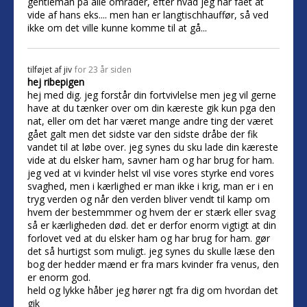
gentleman på alle områder, efter hvad jeg har fået at
vide af hans eks.... men han er langtischhauffør, så ved
ikke om det ville kunne komme til at gå...
tilføjet af
jiv
for 23 år siden
hej ribepigen
hej med dig. jeg forstår din fortvivlelse men jeg vil gerne
have at du tænker over om din kæreste gik kun pga den
nat, eller om det har været mange andre ting der været
gået galt men det sidste var den sidste dråbe der fik
vandet til at løbe over. jeg synes du sku lade din kæreste
vide at du elsker ham, savner ham og har brug for ham.
jeg ved at vi kvinder helst vil vise vores styrke end vores
svaghed, men i kærlighed er man ikke i krig, man er i en
tryg verden og når den verden bliver vendt til kamp om
hvem der bestemmmer og hvem der er stærk eller svag
så er kærligheden død. det er derfor enorm vigtigt at din
forlovet ved at du elsker ham og har brug for ham. gør
det så hurtigst som muligt. jeg synes du skulle læse den
bog der hedder mænd er fra mars kvinder fra venus, den
er enorm god.
held og lykke håber jeg hører ngt fra dig om hvordan det
gik