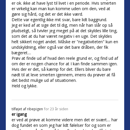
er ok. ikke at have lyst til livet i en periode. Hvis smerten
er virkelig kan man kun komme uden om den, ved at
gøre sig hård, og det er det ikke værd.
Dette var egentlig ikke mit svar, bare lidt baggrund.
Jeg er ked af at sige det til dig, men når han slår op så
pludseligt, så tvivler jeg meget på at det skyldes lille ting,
som det at du har været negativ i en uge. Det skyldes
helt sikkert noget andet. Måske er "negativiteten" kun en
undskyldning, eller også var det bare dråben, der fik
bægeret....
Prøv at finde ud af hvad den reele grund er, og find ud af
om der er nogen chance for at I kan finde sammen igen.
Hvis der er det, så kæmp for det. Ellers bliver du bare
nødt til at leve smerten igennem, imens du prøver at få
det bedst mulige ud af situationen.
Held og lykke.
tilføjet af
ribepigen
for 23 år siden
er igang
er ved at prøve at komme videre men det er svært.... har
dog fundet en som jeg har lidt følelser for og som er