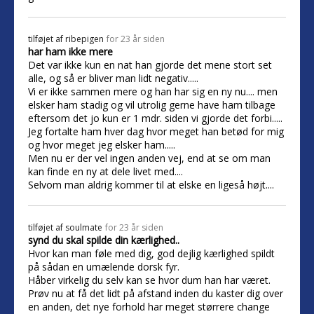
tilføjet af
ribepigen
for 23 år siden
har ham ikke mere
Det var ikke kun en nat han gjorde det mene stort set
alle, og så er bliver man lidt negativ.....
Vi er ikke sammen mere og han har sig en ny nu.... men
elsker ham stadig og vil utrolig gerne have ham tilbage
eftersom det jo kun er 1 mdr. siden vi gjorde det forbi.....
Jeg fortalte ham hver dag hvor meget han betød for mig
og hvor meget jeg elsker ham.....
Men nu er der vel ingen anden vej, end at se om man
kan finde en ny at dele livet med....
Selvom man aldrig kommer til at elske en ligeså højt....
tilføjet af
soulmate
for 23 år siden
synd du skal spilde din kærlighed..
Hvor kan man føle med dig, god dejlig kærlighed spildt
på sådan en umælende dorsk fyr.
Håber virkelig du selv kan se hvor dum han har været.
Prøv nu at få det lidt på afstand inden du kaster dig over
en anden, det nye forhold har meget størrere change