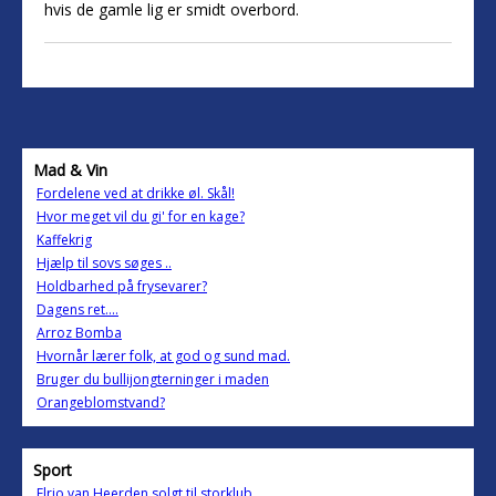
hvis de gamle lig er smidt overbord.
Mad & Vin
Fordelene ved at drikke øl. Skål!
Hvor meget vil du gi' for en kage?
Kaffekrig
Hjælp til sovs søges ..
Holdbarhed på frysevarer?
Dagens ret....
Arroz Bomba
Hvornår lærer folk, at god og sund mad.
Bruger du bullijongterninger i maden
Orangeblomstvand?
Sport
Elrio van Heerden solgt til storklub