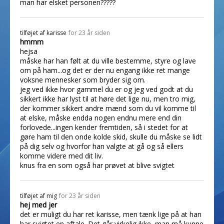
man har elsket personen?????
tilføjet af
karisse
for 23 år siden
hmmm
hejsa
måske har han følt at du ville bestemme, styre og lave
om på ham...og det er der nu engang ikke ret mange
voksne mennesker som bryder sig om.
jeg ved ikke hvor gammel du er og jeg ved godt at du
sikkert ikke har lyst til at høre det lige nu, men tro mig,
der kommer sikkert andre mænd som du vil komme til
at elske, måske endda nogen endnu mere end din
forlovede...ingen kender fremtiden, så i stedet for at
gøre ham til den onde kolde skid, skulle du måske se lidt
på dig selv og hvorfor han valgte at gå og så ellers
komme videre med dit liv.
knus fra en som også har prøvet at blive svigtet
tilføjet af
mig
for 23 år siden
hej med jer
det er muligt du har ret karisse, men tænk lige på at han
har svigtet en aftale. Det går virkelig ikke, man må kunne