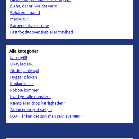
pu ha, det er ikke det værd
Behårede mænd
madkultur
Børnene bliver ofrene
Fast food=dovenskab eller travlhed
Alle kategorier
lærerigt!!!
Okay ladies-..
Gode gamle spil
Hygge i påsken
Konkurrencer
Robbie kommer
hvad gør alle danskere
Kæmp eller drop kærligheden?
Sådan er en god sælger
MAN Får kun det sjov man selv laver!!!!!!!!!!!