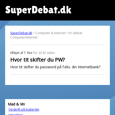
SuperDebat.dk
SuperDebat.dk
> Computer & Internet > Fri debat:
Computer/Internet
tilføjet af
T. Rex
for 20 år siden
Hvor tit skifter du PW?
Hvor tit skifter du password på f.eks. din Internetbank?
Mad & Vin
Opskrift på butterdej
Ismaskine