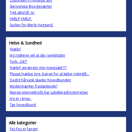
Chuck Berry i Amager Bio
Stereotype Boogieværter
Tjek altid tlf. nr.
HJÆLP HJÆLP.
Sucker for Merle Haggard.
Helse & Sundhed
Hjælp!
Jeg risikerer vel at dø i ventetiden
Fuck.. 24/7
hjælp!! sprænger min mavesæk???
Please hjælpe mig- bange for at købe rottegift...
Daglig hårvask skader hovedbunden
Modermærker frastødende?
Mange internettrolls har udviklingsforstyrrelser
Jeg er i krise..
Tør hovedbund
Alle kategorier
Fez Fez er fanget