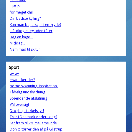
Hjælp..
for meget chili
Din bedste kylling?
Kan man bage kage i en gryde?
Hårdkogte æg uden tårer
Bag en kage...
Middag...
Nem mad til skitur
Sport
øv øv
Hvad sker der?
børne svømning, inspiration.
Tåbelig undskyldning
Spændende afslutning
VM oversigt
Drogba, stakkels fyr!
Tror i Danmark vinder i dag?
Ser frem til VM mellemrunde
Don Ø tørrer den af på Glistrup