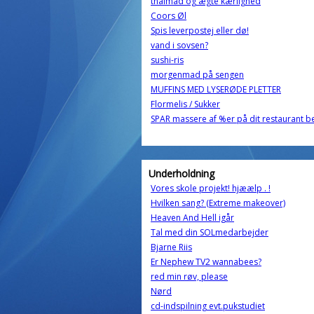
thaimad og ægte kærlighed
Coors Øl
Spis leverpostej eller dø!
vand i sovsen?
sushi-ris
morgenmad på sengen
MUFFINS MED LYSERØDE PLETTER
Flormelis / Sukker
SPAR massere af %er på dit restaurant 
Underholdning
Vores skole projekt! hjæælp . !
Hvilken sang? (Extreme makeover)
Heaven And Hell igår
Tal med din SOLmedarbejder
Bjarne Riis
Er Nephew TV2 wannabees?
red min røv, please
Nørd
cd-indspilning evt.pukstudiet