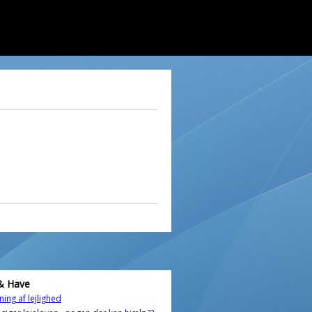
& Have
ning af lejlighed