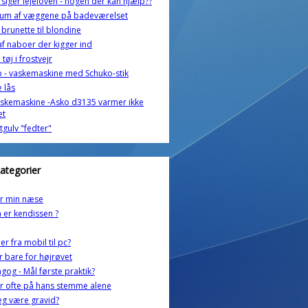
siger lejeloven - nogen der kan hjælp??
ium af væggene på badeværelset
brunette til blondine
af naboer der kigger ind
tøj i frostvejr
 - vaskemaskine med Schuko-stik
e lås
skemaskine -Asko d3135 varmer ikke
et
tgulv "fedter"
kategorier
r min næse
er kendissen ?
er fra mobil til pc?
r bare for højrøvet
og - Mål første praktik?
r ofte på hans stemme alene
eg være gravid?