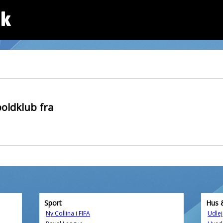
dk
oldklub fra
Sport
Hus 
Ny Collina i FIFA
Udlej