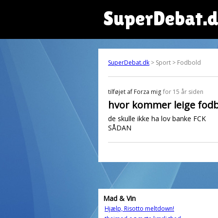
SuperDebat.
SuperDebat.dk
> Sport > Fodbold
tilføjet af
Forza mig
for 15 år siden
hvor kommer leige fodb
de skulle ikke ha lov banke FCK
SÅDAN
Mad & Vin
Hjælp, Risotto meltdown!