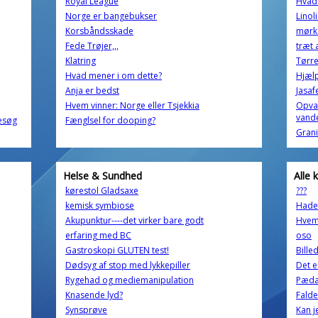
Royal League
Hvad 
Norge er bangebukser
Linol
Korsbåndsskade
mørk 
Fede Trøjer,,,
træt 
Klatring
Tørre 
Hvad mener i om dette?
Hjælp
Anja er bedst
Jasaf
Hvem vinner: Norge eller Tsjekkia
Opva
vand
besøg
Fænglsel for dooping?
Grani
Helse & Sundhed
Alle 
kørestol Gladsaxe
???
kemisk symbiose
Hade
Akupunktur----det virker bare godt
Hvem 
erfaring med BC
oso
Gastroskopi GLUTEN test!
Billed
Dødsyg af stop med lykkepiller
Det e
Rygehad og mediemanipulation
Pædag
Knasende lyd?
Falde
Synsprøve
Kan j