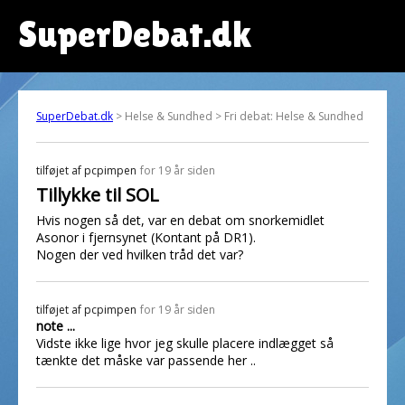
SuperDebat.dk
SuperDebat.dk
> Helse & Sundhed > Fri debat: Helse & Sundhed
tilføjet af
pcpimpen
for 19 år siden
Tillykke til SOL
Hvis nogen så det, var en debat om snorkemidlet
Asonor i fjernsynet (Kontant på DR1).
Nogen der ved hvilken tråd det var?
tilføjet af
pcpimpen
for 19 år siden
note ...
Vidste ikke lige hvor jeg skulle placere indlægget så
tænkte det måske var passende her ..