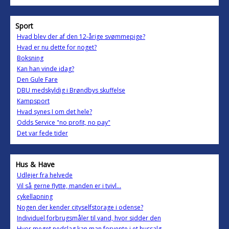
Sport
Hvad blev der af den 12-årige svømmepige?
Hvad er nu dette for noget?
Boksning
Kan han vinde idag?
Den Gule Fare
DBU medskyldig i Brøndbys skuffelse
Kampsport
Hvad synes I om det hele?
Odds Service "no profit, no pay"
Det var fede tider
Hus & Have
Udlejer fra helvede
Vil så gerne flytte, manden er i tvivl...
cykellapning
Nogen der kender cityselfstorage i odense?
Individuel forbrugsmåler til vand, hvor sidder den
Hvor meget nedslag kan man forvente i et hussalg