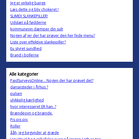
Jeg er virkelig bange
Læs dette og bliv chokeret !
SLIMEX SLANKEPILLER!
Udslæt på fødderne
kommunevin dæmper din sult
Nogen af jer der har prøver den her fede menu?
Liste over effektive slankepiller?
Eu styret sundhed
Brand i bollerne
Alle kategorier
PaidSurveysOnline... Nogen der har prøvet det?
dansesteder i Århus ?
pulsen
ulykkelig kærlighed
hvor interesseret ER han..?
Brændeovn og brænde.
Pis pis pis
Roller
ååh, jeg begynder at græde