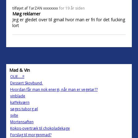
tilføjet af
TarZAN xxxxxxxx
for 19 år siden
Møg reklamer
Jeg er gledet over til gmail hvor man er fri for det fucking
lort
Mad & Vin
OLIE.....!!
Dessert Skovbund.
Hvordan får man nok energi, når man er vegetar??
vinblade
kaffekværn
søges tuborg øl
sylte
Mortensaften
Kokos-overtræk til chokoladekage
Forslag til morgenmad?