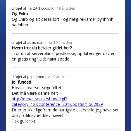
tilføjet af
TarZAN xxxxx
for 19 år siden
Og Eniro
Og Eniro og alt deres lort - og møg-reklamer pyhhhhh
badhhhh
tilføjet af
as no name
for 19 år siden
Hvem tror du betaler gildet her?
Tror du at serverplads, postkasse, opdateringer osv er
en gratis ting? Lidt naivt sødde
tilføjet af
pcpimpen
for 19 år siden
Jo, fundet!
Hovsa ..overset søgefeltet.
Det må være denne her:
http://debat.sol.dk/show.fcgi?
category=12&conference=201&posting=502929
Dr er jo ikke ligefrem de hurtigste ellers ville jeg have set
om profilnavnet blev nævnt.
Tak guller :-)