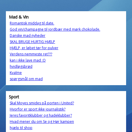
Mad & Vin
Romantisk middag til date.
God vin/champagne til jordbær med mørk chokolade.
Danske mad nyheder
SKAL BRUGE HURTIG HJÆLP
HJÆLP, er løbet tør for pulver
Verdens nemmeste ret???
kan i ikke lave mad :O
hvidløgsbrød
Kvalme
spørgsmål om mad
Sport
Skal Moyes smides på porten i United?
Hvorfor er sport ikke journalistik?
Jeres favoritklubber og hadeklubber?
Hvad mener du om Se og Hør kampen
hjælp til shop