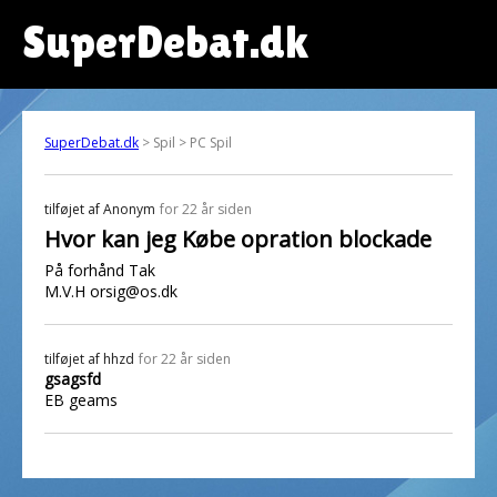
SuperDebat.dk
SuperDebat.dk
> Spil > PC Spil
tilføjet af
Anonym
for 22 år siden
Hvor kan jeg Købe opration blockade
På forhånd Tak
M.V.H orsig@os.dk
tilføjet af
hhzd
for 22 år siden
gsagsfd
EB geams