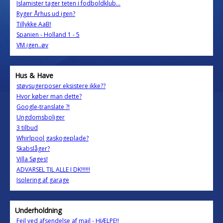
Islamister tager teten i fodboldklub...
Ryger Århus ud igen?
Tillykke AaB!
Spanien - Holland 1 - 5
VM igen..øv
Hus & Have
støvsugerposer eksistere ikke??
Hvor køber man dette?
Google-translate ?!
Ungdomsboliger
3 tilbud
Whirlpool gaskogeplade?
Skabslåger?
Villa Søges!
ADVARSEL TIL ALLE I DK!!!!!!
Isolering af garage
Underholdning
Fejl ved afsendelse af mail - HJÆLPE!!