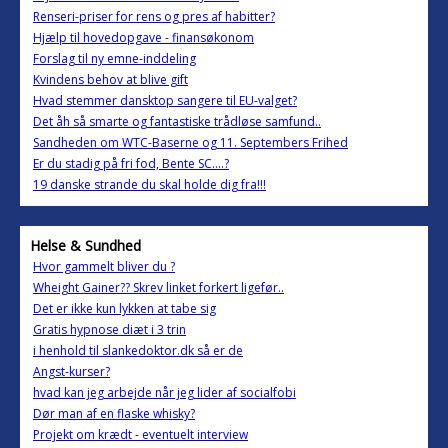
Renseri-priser for rens og pres af habitter?
Hjælp til hovedopgave - finansøkonom
Forslag til ny emne-inddeling
Kvindens behov at blive gift
Hvad stemmer dansktop sangere til EU-valget?
Det åh så smarte og fantastiske trådløse samfund..
Sandheden om WTC-Baserne og 11. Septembers Frihed
Er du stadig på fri fod, Bente SC....?
19 danske strande du skal holde dig fra!!!
Helse & Sundhed
Hvor gammelt bliver du ?
Wheight Gainer?? Skrev linket forkert ligefør..
Det er ikke kun lykken at tabe sig
Gratis hypnose diæt i 3 trin
i henhold til slankedoktor.dk så er de
Angst-kurser?
hvad kan jeg arbejde når jeg lider af socialfobi
Dør man af en flaske whisky?
Projekt om krædt - eventuelt interview