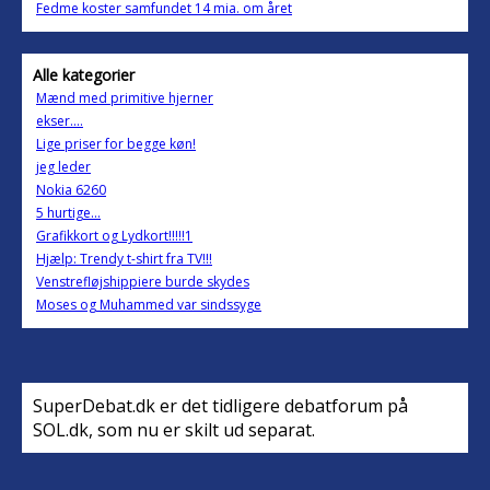
Fedme koster samfundet 14 mia. om året
Alle kategorier
Mænd med primitive hjerner
ekser....
Lige priser for begge køn!
jeg leder
Nokia 6260
5 hurtige...
Grafikkort og Lydkort!!!!!1
Hjælp: Trendy t-shirt fra TV!!!
Venstrefløjshippiere burde skydes
Moses og Muhammed var sindssyge
SuperDebat.dk er det tidligere debatforum på
SOL.dk, som nu er skilt ud separat.