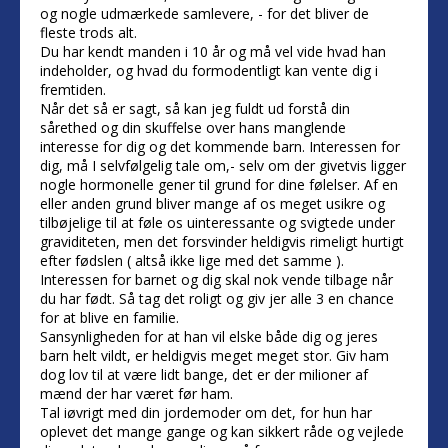
og nogle udmærkede samlevere, - for det bliver de
fleste trods alt.
Du har kendt manden i 10 år og må vel vide hvad han
indeholder, og hvad du formodentligt kan vente dig i
fremtiden.
Når det så er sagt, så kan jeg fuldt ud forstå din
sårethed og din skuffelse over hans manglende
interesse for dig og det kommende barn. Interessen for
dig, må I selvfølgelig tale om,- selv om der givetvis ligger
nogle hormonelle gener til grund for dine følelser. Af en
eller anden grund bliver mange af os meget usikre og
tilbøjelige til at føle os uinteressante og svigtede under
graviditeten, men det forsvinder heldigvis rimeligt hurtigt
efter fødslen ( altså ikke lige med det samme ).
Interessen for barnet og dig skal nok vende tilbage når
du har født. Så tag det roligt og giv jer alle 3 en chance
for at blive en familie.
Sansynligheden for at han vil elske både dig og jeres
barn helt vildt, er heldigvis meget meget stor. Giv ham
dog lov til at være lidt bange, det er der milioner af
mænd der har været før ham.
Tal iøvrigt med din jordemoder om det, for hun har
oplevet det mange gange og kan sikkert råde og vejlede