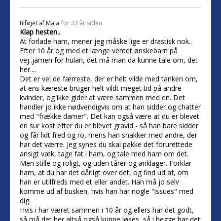
tilføjet af
Maia
for 22 år siden
Klap hesten..
At forlade ham, mener jeg måske lige er drastisk nok..
Efter 10 år og med et længe ventet ønskebarn på
vej..jamen for hulan, det må man da kunne tale om, det
her....
Det er vel de færreste, der er helt vilde med tanken om,
at ens kæreste bruger helt vildt meget tid på andre
kvinder, og ikke gider at være sammen med en. Det
handler jo ikke nødvendigvis om at han sidder og chatter
med "frække damer". Det kan også være at du er blevet
en sur kost efter du er blevet gravid - så han bare sidder
og får lidt fred og ro, mens han snakker med andre, der
har det værre. Jeg synes du skal pakke det forurettede
ansigt væk, tage fat i ham, og tale med ham om det.
Men stille og roligt, og uden tårer og anklager. Forklar
ham, at du har det dårligt over det, og find ud af, om
han er utilfreds med et eller andet. Han må jo selv
komme ud af busken, hvis han har nogle "issues" med
dig.
Hvis i har været sammen i 10 år og ellers har det godt,
så må det her altså også kunne løses, så i begge har det