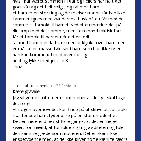
hvis i har været sammen i 10år og i ellers har haft det
godt så tag det helt roligt, og tal med ham.
et barn er en stor ting og de følelser mænd får kan ikke
sammenlignes med kvindernes, husk på du får med det
samme et forhold til barnet, ved at du mærker det på
din krop med det samme, mens din mand faktisk først
får et forhold til barnet når det er født.
tal med ham men lad vær med at klynke over ham, der
er måske en masse følelser i ham som han ikke føler
han kan komme ud med over for dig.
held og lykke med jer alle 3
knuz.
tilføjet af
susannenif
for 22 år siden
Kære gravide
Jeg vil gerne støtte dem som mener at du lige skal tage
det roligt.
At nogen overhovedet kan finde på at skrive at du straks
skal forlade ham, tyder bare på en stor umodenhed.
Det er mere end bevist flere gange, at det er meget
svært for mænd, at forholde sig til graviditeten og føle
den samme glæde som moderen. Det er skam ikke
ensbetydende med, at de ikke bliver nogle kærlige fædre