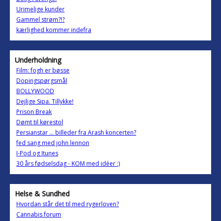
Urimelige kunder
Gammel strøm?!?
kærlighed kommer indefra
Underholdning
Film: fogh er bøsse
Dopingspørgsmål
BOLLYWOOD
Dejlige Sipa. Tillykke!
Prison Break
Dømt til kørestol
Persianstar ... billeder fra Arash koncerten?
fed sang med john lennon
I-Pod og Itunes
30 års fødselsdag - KOM med idéer :)
Helse & Sundhed
Hvordan står det til med rygerloven?
Cannabis forum