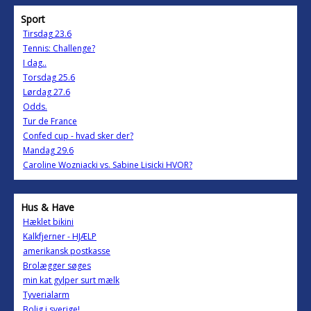
Sport
Tirsdag 23.6
Tennis: Challenge?
I dag..
Torsdag 25.6
Lørdag 27.6
Odds.
Tur de France
Confed cup - hvad sker der?
Mandag 29.6
Caroline Wozniacki vs. Sabine Lisicki HVOR?
Hus & Have
Hæklet bikini
Kalkfjerner - HJÆLP
amerikansk postkasse
Brolægger søges
min kat gylper surt mælk
Tyverialarm
Bolig i sverige!