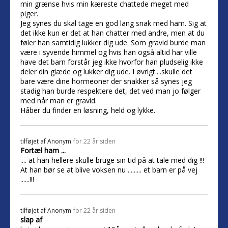
min grænse hvis min kæreste chattede meget med
piger.
Jeg synes du skal tage en god lang snak med ham. Sig at
det ikke kun er det at han chatter med andre, men at du
føler han samtidig lukker dig ude. Som gravid burde man
være i syvende himmel og hvis han også altid har ville
have det barn forstår jeg ikke hvorfor han pludselig ikke
deler din glæde og lukker dig ude. I øvrigt....skulle det
bare være dine hormeoner der snakker så synes jeg
stadig han burde respektere det, det ved man jo følger
med når man er gravid.
Håber du finder en løsning, held og lykke.
tilføjet af
Anonym
for 22 år siden
Fortæl ham ...
.... at han hellere skulle bruge sin tid på at tale med dig !!!
At han bør se at blive voksen nu ......... et barn er på vej
......!!!
tilføjet af
Anonym
for 22 år siden
slap af