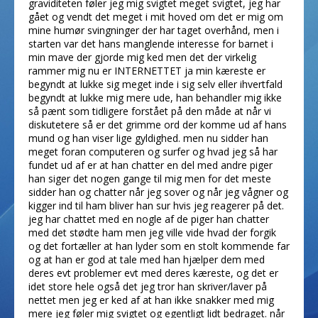
graviditeten føler jeg mig svigtet meget svigtet, jeg har
gået og vendt det meget i mit hoved om det er mig om
mine humør svingninger der har taget overhånd, men i
starten var det hans manglende interesse for barnet i
min mave der gjorde mig ked men det der virkelig
rammer mig nu er INTERNETTET ja min kæreste er
begyndt at lukke sig meget inde i sig selv eller ihvertfald
begyndt at lukke mig mere ude, han behandler mig ikke
så pænt som tidligere forstået på den måde at når vi
diskutetere så er det grimme ord der komme ud af hans
mund og han viser lige gyldighed. men nu sidder han
meget foran computeren og surfer og hvad jeg så har
fundet ud af er at han chatter en del med andre piger
han siger det nogen gange til mig men for det meste
sidder han og chatter når jeg sover og når jeg vågner og
kigger ind til ham bliver han sur hvis jeg reagerer på det.
jeg har chattet med en nogle af de piger han chatter
med det stødte ham men jeg ville vide hvad der forgik
og det fortæller at han lyder som en stolt kommende far
og at han er god at tale med han hjælper dem med
deres evt problemer evt med deres kæreste, og det er
idet store hele også det jeg tror han skriver/laver på
nettet men jeg er ked af at han ikke snakker med mig
mere jeg føler mig svigtet og egentligt lidt bedraget. når