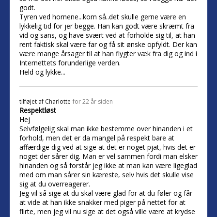
godt.
Tyren ved hornene...kom så..det skulle gerne være en
lykkelig tid for jer begge. Han kan godt være skræmt fra
vid og sans, og have svært ved at forholde sig til, at han
rent faktisk skal være far og få sit ønske opfyldt. Der kan
være mange årsager til at han flygter væk fra dig og ind i
Internettets forunderlige verden.
Held og lykke...
tilføjet af
Charlotte
for 22 år siden
Respektløst
Hej
Selvfølgelig skal man ikke bestemme over hinanden i et
forhold, men det er da mangel på respekt bare at
affærdige dig ved at sige at det er noget pjat, hvis det er
noget der sårer dig. Man er vel sammen fordi man elsker
hinanden og så forstår jeg ikke at man kan være ligeglad
med om man sårer sin kæreste, selv hvis det skulle vise
sig at du overreagerer.
Jeg vil så sige at du skal være glad for at du føler og får
at vide at han ikke snakker med piger på nettet for at
flirte, men jeg vil nu sige at det også ville være at krydse