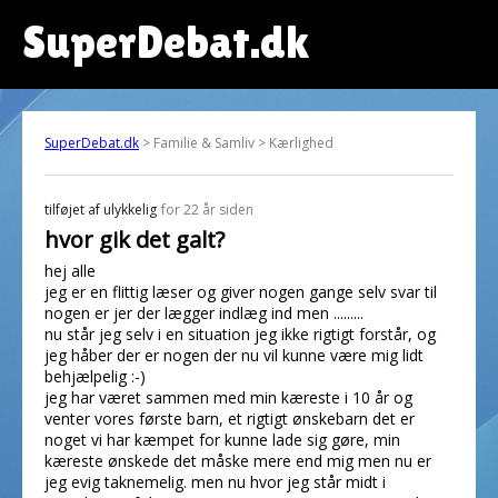
SuperDebat.dk
SuperDebat.dk
> Familie & Samliv > Kærlighed
tilføjet af
ulykkelig
for 22 år siden
hvor gik det galt?
hej alle
jeg er en flittig læser og giver nogen gange selv svar til
nogen er jer der lægger indlæg ind men .........
nu står jeg selv i en situation jeg ikke rigtigt forstår, og
jeg håber der er nogen der nu vil kunne være mig lidt
behjælpelig :-)
jeg har været sammen med min kæreste i 10 år og
venter vores første barn, et rigtigt ønskebarn det er
noget vi har kæmpet for kunne lade sig gøre, min
kæreste ønskede det måske mere end mig men nu er
jeg evig taknemelig. men nu hvor jeg står midt i