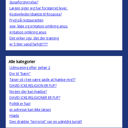
Spiseforstyrrelse?
Lægen siger jeg har forstørret lever.
Kostvejleder/diætist til Rosacea?
Fryd på restauranten
svie, kløe og irritation omkring anus.
irritation omkring anus
Det virker sgu, det der træning
er 5 liter vand farligt????
Alle kategorier
Udmugning efter gehør 2
Dyr til "børn"
Tøser vil i lige være søde at hjælpe mig??
DAVID ICKE.RELIGION ER FUP?
Nogen der kan hjælpe?
DAVID ICKE.RELIGIONER ER FUP?
Politik er fup!
ip-adresse kan ikke læses
Hjælp
Den dræbte "terrorist" var en uskyldig turist!!