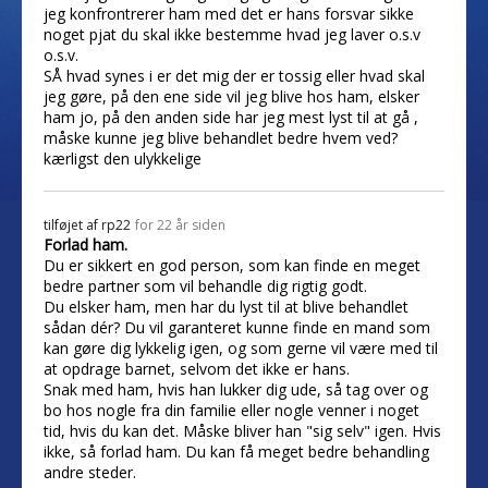
jeg konfrontrerer ham med det er hans forsvar sikke
noget pjat du skal ikke bestemme hvad jeg laver o.s.v
o.s.v.
SÅ hvad synes i er det mig der er tossig eller hvad skal
jeg gøre, på den ene side vil jeg blive hos ham, elsker
ham jo, på den anden side har jeg mest lyst til at gå ,
måske kunne jeg blive behandlet bedre hvem ved?
kærligst den ulykkelige
tilføjet af
rp22
for 22 år siden
Forlad ham.
Du er sikkert en god person, som kan finde en meget
bedre partner som vil behandle dig rigtig godt.
Du elsker ham, men har du lyst til at blive behandlet
sådan dér? Du vil garanteret kunne finde en mand som
kan gøre dig lykkelig igen, og som gerne vil være med til
at opdrage barnet, selvom det ikke er hans.
Snak med ham, hvis han lukker dig ude, så tag over og
bo hos nogle fra din familie eller nogle venner i noget
tid, hvis du kan det. Måske bliver han "sig selv" igen. Hvis
ikke, så forlad ham. Du kan få meget bedre behandling
andre steder.