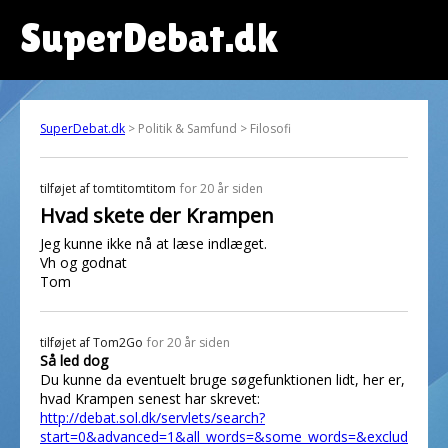
SuperDebat.dk
SuperDebat.dk
> Politik & Samfund > Filosofi
tilføjet af
tomtitomtitom
for 20 år siden
Hvad skete der Krampen
Jeg kunne ikke nå at læse indlæget.
Vh og godnat
Tom
tilføjet af
Tom2Go
for 20 år siden
Så led dog
Du kunne da eventuelt bruge søgefunktionen lidt, her er,
hvad Krampen senest har skrevet:
http://debat.sol.dk/servlets/search?
start=0&advanced=1&all_words=&some_words=&exclud