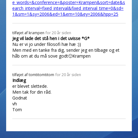
e_words=&conference=&poster=Krampen&sort=date&s
earch_interval=fixed_interval&fixed_interval_time=0&sd=
1&sm=1&sy=2006&ed=1&em=10&ey=2006&hpp=25
tilføjet af
krampen
for 20 år siden
Jeg vil lade det stå hen i det uvisse *G*
Nu er vi jo under filosofi hæ hæ :))
Men med en tanke fra dig, sender jeg en tilbage og et
håb om at du må sove godt🙂Krampen
tilføjet af
tomtitomtitom
for 20 år siden
Indlæg
er blevet slettede.
Men tak for din råd.
Godnat
vh
Tom