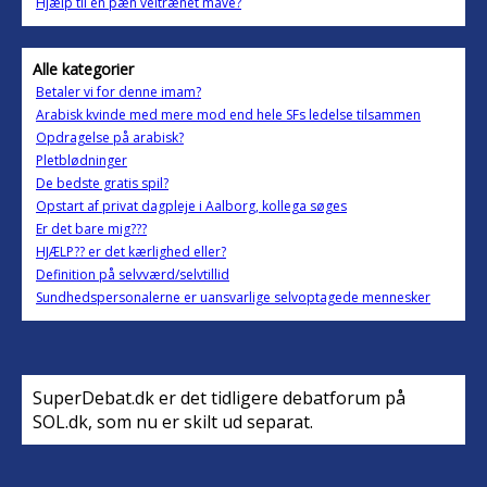
Hjælp til en pæn veltrænet mave?
Alle kategorier
Betaler vi for denne imam?
Arabisk kvinde med mere mod end hele SFs ledelse tilsammen
Opdragelse på arabisk?
Pletblødninger
De bedste gratis spil?
Opstart af privat dagpleje i Aalborg, kollega søges
Er det bare mig???
HJÆLP?? er det kærlighed eller?
Definition på selvværd/selvtillid
Sundhedspersonalerne er uansvarlige selvoptagede mennesker
SuperDebat.dk er det tidligere debatforum på
SOL.dk, som nu er skilt ud separat.