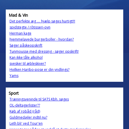
Mad & Vin
Det perfekte æg .... hjælp søges hurtigt!!!
spidstegte / rôtisseri-ovn
Herman kage
hjemmelavede burgerboller - hvordan?
Søger påskeopskrift
Tunmousse med dressing - søger opskrift!
Kan ikke tåle alkohol
svesker til æbleskiver?
Hvilken Haribo-pose er din yndlings?
Yams
Sport
Træningsveninde til SATS Kbh. søges
OL-deltagerlister??
Køb af robåd (råd)
Guldmedajler indtil nu?
Leth bli' ved Tour'en