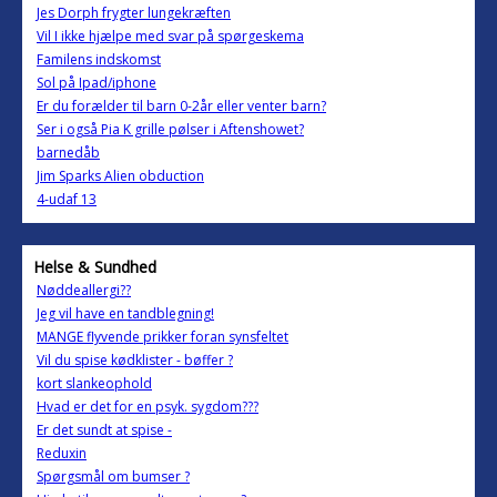
Jes Dorph frygter lungekræften
Vil I ikke hjælpe med svar på spørgeskema
Familens indskomst
Sol på Ipad/iphone
Er du forælder til barn 0-2år eller venter barn?
Ser i også Pia K grille pølser i Aftenshowet?
barnedåb
Jim Sparks Alien obduction
4-udaf 13
Helse & Sundhed
Nøddeallergi??
Jeg vil have en tandblegning!
MANGE flyvende prikker foran synsfeltet
Vil du spise kødklister - bøffer ?
kort slankeophold
Hvad er det for en psyk. sygdom???
Er det sundt at spise -
Reduxin
Spørgsmål om bumser ?