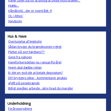
iraner tager på for at undgå at dyste mod israeler...
Hjælp...
Håndbold....der er overtrådt. !!!
OL i Athen`
Vandpolo
Hus & Have
Overtagelse af lejebolig
Sådan bruger du brændeovnen rigtigt
Pletter på sort højglans???
Gene fra naboen
Haveforberedelser nu i januar/foråret
Hvem skal dække ridser
Er det en god ide at betale depositum?
DIY bryggers ideer - kommentarer ønskes
afgift på pejsebrænde
Billigt snedker arbejde.. skriv hvad du mangler
Underholdning
Forårsoprydning