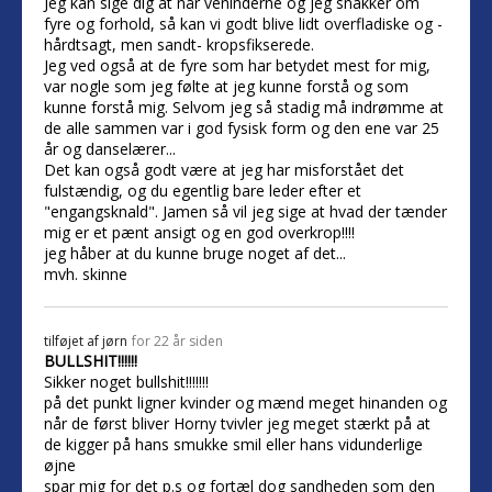
Jeg kan sige dig at når veninderne og jeg snakker om
fyre og forhold, så kan vi godt blive lidt overfladiske og -
hårdtsagt, men sandt- kropsfikserede.
Jeg ved også at de fyre som har betydet mest for mig,
var nogle som jeg følte at jeg kunne forstå og som
kunne forstå mig. Selvom jeg så stadig må indrømme at
de alle sammen var i god fysisk form og den ene var 25
år og danselærer...
Det kan også godt være at jeg har misforstået det
fulstændig, og du egentlig bare leder efter et
"engangsknald". Jamen så vil jeg sige at hvad der tænder
mig er et pænt ansigt og en god overkrop!!!!
jeg håber at du kunne bruge noget af det...
mvh. skinne
tilføjet af
jørn
for 22 år siden
BULLSHIT!!!!!!
Sikker noget bullshit!!!!!!!
på det punkt ligner kvinder og mænd meget hinanden og
når de først bliver Horny tvivler jeg meget stærkt på at
de kigger på hans smukke smil eller hans vidunderlige
øjne
spar mig for det p.s og fortæl dog sandheden som den