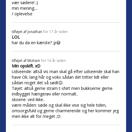
vær sødere! ;)
min mening....
/ oplevelse
tilføjet af
jonathan
for 17 år siden
LOL
har du da en kærste? ;p😃
tilføjet af
Miztsen
for 16 år siden
Min opskift. xD
Udseende: altså vis man skal gå efter udseende skal han
have Ok. lang hår og voks sådan det tritter lidt eller
sådan noget det så sødt😖.
Tøjet: altså gerne stram t-shirt men bukkserne gerne
indbygget hængerøv eller normalt..
skoene: ved ikke..
være måden: søde og skal ikke vise sig hele tiden,
omsorgsfuld og gerne charmerende og her kommer jeg
men ikke alt for meget ;D.