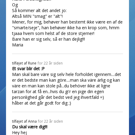
Og
Så kommer alt det andet jo:
Altså MIN "smag" er "alt"!
Mener, for mig, behøver han bestemt ikke være en af de
"smarte/seje", han behøver ikke ha en krop som, hmm
tjaaa hvem som helst af de store stjerner!
Bare han er sig selv, så er han dejlig!!!
Maria
tilføjet af
Rune
for 22 år siden
Et svar blir det :P
Man skal bare väre sig selv hele forholdet igennem....det
er det bedste man kan göre....man ska väre ärlig og kan
väre en man kan stole på...du behöver ikke at ligne
tarzan for at få en...hvis du gi'r en pige din egen
personlighed går det bedst ved jeg ihvertfald =)
håber at det går godt for dig ;)
tilføjet af
Anna
for 22 år siden
Du skal være dig!!!
Hey hej