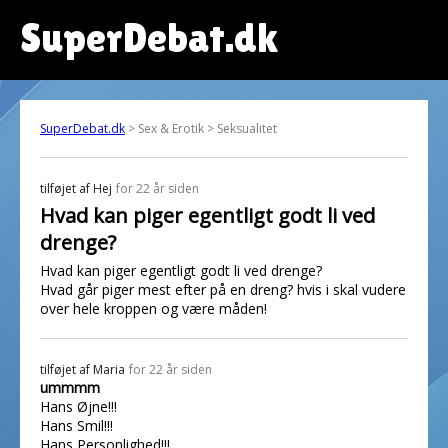
SuperDebat.dk
SuperDebat.dk
> Sex & Erotik > Seksualitet
tilføjet af
Hej
for 22 år siden
Hvad kan piger egentligt godt li ved
drenge?
Hvad kan piger egentligt godt li ved drenge?
Hvad går piger mest efter på en dreng? hvis i skal vudere
over hele kroppen og være måden!
tilføjet af
Maria
for 22 år siden
ummmm
Hans Øjne!!!
Hans Smil!!!
Hans Personlighed!!!