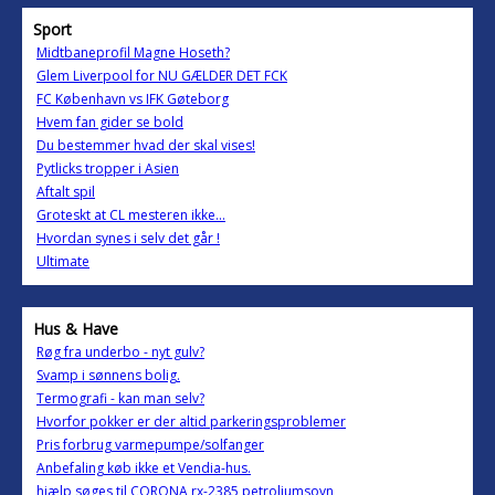
Sport
Midtbaneprofil Magne Hoseth?
Glem Liverpool for NU GÆLDER DET FCK
FC København vs IFK Gøteborg
Hvem fan gider se bold
Du bestemmer hvad der skal vises!
Pytlicks tropper i Asien
Aftalt spil
Groteskt at CL mesteren ikke...
Hvordan synes i selv det går !
Ultimate
Hus & Have
Røg fra underbo - nyt gulv?
Svamp i sønnens bolig.
Termografi - kan man selv?
Hvorfor pokker er der altid parkeringsproblemer
Pris forbrug varmepumpe/solfanger
Anbefaling køb ikke et Vendia-hus.
hjælp søges til CORONA rx-2385 petroliumsovn