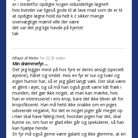
er i stedetfor opdigte nogen vidunderlige løgne!!!
hvis kvinder var ligeså gode til at lave mad som de er til
at opdigte løgne hold da helt k..t sikker mange
overvægtige mænd ville der være
det var det jeg lige havde på hjertet
tak
tilføjet af
Mette
for 22 år siden
Min drømmefyr.....
Det jeg kigger mest på hos fyre er deres ansigt (specielt
øjnene), håret og smilet. Hvis en fyr er sur og tvær og
ingen humor har, så er jeg gået langt væk. Der skal være
et glimt i øjet, og så må han også godt være lidt fræk i
munden, det gør ikke noget, at man kan mærke, hvis
han er interesseret i ens krop, bare det ikke bliver alt for
kropsfikseret. Han må helst ikke snakke om en piges
udseende negativt, for det er noget piger går meget op
i.Han skal have føling med, hvordan pigen har det, skal
kunne se, om hun er glad eller går og spekulerer, så han
kan hjælpe hende.
En fyr må også gerne være galant og ikke glemme, at en