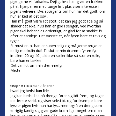
pige gerne vil forkæles. Dejligt hvis han giver en frakken
på el. hjælper en med tunge løft plus viser interesse i
pigens velvære. Dvs spørger til om hun har det godt, om
hun er ked af det osv...
Han må godt være lidt stolt, det kan jeg godt lide og så
skader det ikke, hvis han er god i sengen, ved hvordan
piger skal behandles ordentligt, er glad for at snakke fx.
efter et samleje. Det værste er, når fyren bare er tavs og
ryger...
Et must er, at han er superrenlig og må gerne bruge en
dejlig maskulin duft.Til slut er min drømmefyr en fyr
imellem 20 og 40 , alderen spiller ikke så stor en rolle,
bare han er lækker.
Det var lidt om min drømmefyr.
Mette
tilføjet af
Lilliiiii
for 17 år siden
hvad jeg bedst kan lide
Jeg kan bedst lide nå drenge fører sig lidt frem, og tager
det første skridt og viser selvtillid. og foreksempel bare
kysser pigen hvis han har lyst. men også en dreng som
er rigtig kærlig og giver gode kram lige meget om man
kun er venner med ham 😉 og en veltrænet overkrop gør