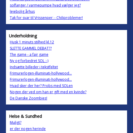
solfanger / varmepumpe hvad vælger jeg?
lejebolig århus
Tak for svar til Vrissenper: - Chiliproblemer!
Underholdning
Husk 1 minuts stilhed kl.12
SLETTE GAMMEL DEBAT??
The game - a fair game
Ny og forbedret SOL :-)
Indsætte billeder i tekstfeltet
Frimurerlogen-illuminati-hollywood...
Frimurerlogen-illuminati-hollywood...
Hvad sker der her? Probs med SOLen
Nogen der ved om han er gift med en kvinde?
De Danske Zoombies!
Helse & Sundhed
Muligt?
er der nogen herinde