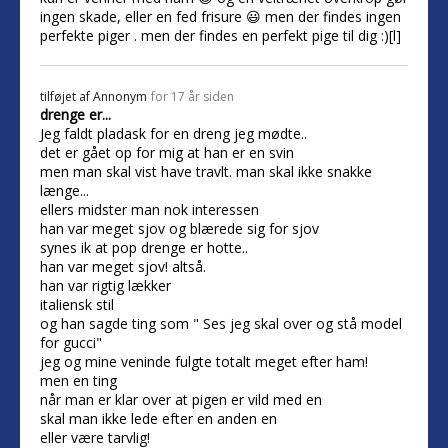
ingen skade, eller en fed frisure 😃 men der findes ingen
perfekte piger . men der findes en perfekt pige til dig :)[l]
tilføjet af
Annonym
for 17 år siden
drenge er...
Jeg faldt pladask for en dreng jeg mødte..
det er gået op for mig at han er en svin
men man skal vist have travlt. man skal ikke snakke
længe...
ellers midster man nok interessen
han var meget sjov og blærede sig for sjov
synes ik at pop drenge er hotte..
han var meget sjov! altså.
han var rigtig lækker
italiensk stil
og han sagde ting som " Ses jeg skal over og stå model
for gucci"
jeg og mine veninde fulgte totalt meget efter ham!
men en ting
når man er klar over at pigen er vild med en
skal man ikke lede efter en anden en
eller være tarvlig!