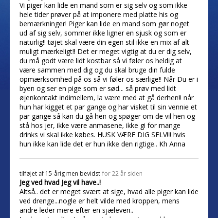
Vi piger kan lide en mand som er sig selv og som ikke
hele tider prøver på at imponere med platte his og
bemærkninger! Piger kan lide en mand som gør noget
ud af sig selv, sommer ikke ligner en sjusk og som er
naturlig!! tøjet skal være din egen stil ikke en mix af alt
muligt mærkeligt!! Det er meget vigtig at du er dig selv,
du må godt være lidt kostbar så vi føler os heldig at
være sammen med dig og du skal bruge din fulde
opmærksomhed på os så vi føler os særlige!! Når Du er i
byen og ser en pige som er sød... så prøv med lidt
øjenkontakt indimellem, la være med at gå derhen!! når
hun har kigget et par gange og har visket til sin vennie et
par gange så kan du gå hen og spøger om de vil hen og
stå hos jer, ikke være anmasene, ikke gi for mange
drinks vi skal ikke købes. HUSK VÆRE DIG SELV!!! hvis
hun ikke kan lide det er hun ikke den rigtige.. Kh Anna
tilføjet af
15-årig men bevidst
for 22 år siden
Jeg ved hvad Jeg vil have..!
Altså.. det er meget svært at sige, hvad alle piger kan lide
ved drenge...nogle er helt vilde med kroppen, mens
andre leder mere efter en sjæleven..