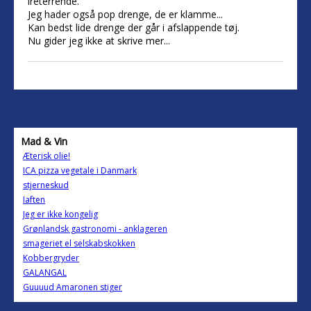
ireterrende.
Jeg hader også pop drenge, de er klamme...
Kan bedst lide drenge der går i afslappende tøj.
Nu gider jeg ikke at skrive mer...
Mad & Vin
Æterisk olie!
ICA pizza vegetale i Danmark
stjerneskud
Iaften
Jeg er ikke kongelig
Grønlandsk gastronomi - anklageren
smageriet el selskabskokken
Kobbergryder
GALANGAL
Guuuud Amaronen stiger