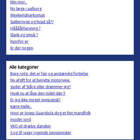
Min mor..
Ny læge i aalborg
Weekendnarkoman
Sukkersyge og hvad så??
Håååårfarvning ?
Slank og smuk ?
hvorfor er
Er der nogen
Alle kategorier
Bare rolig, det er fair og anstændig fortielse
Ny afgift for at benytte motorveje.
guder af Stål-e eller drømmer jeg?
Husk nu at låse den toilet-dør !!
Er jeg ikke meget sympatisk?
Kære Helle..
Hvor er Josep Guardiola dog et flot mandfolk
moder jord
VKO vil dræbe dansker
S og SF jager rygende pensionister