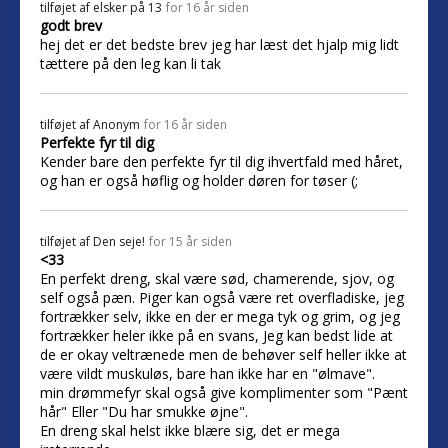
tilføjet af
elsker på 13
for 16 år siden
godt brev
hej det er det bedste brev jeg har læst det hjalp mig lidt
tættere på den leg kan li tak
tilføjet af
Anonym
for 16 år siden
Perfekte fyr til dig
Kender bare den perfekte fyr til dig ihvertfald med håret,
og han er også høflig og holder døren for tøser (;
tilføjet af
Den seje!
for 15 år siden
<33
En perfekt dreng, skal være sød, chamerende, sjov, og
self også pæn. Piger kan også være ret overfladiske, jeg
fortrækker selv, ikke en der er mega tyk og grim, og jeg
fortrækker heler ikke på en svans, Jeg kan bedst lide at
de er okay veltrænede men de behøver self heller ikke at
være vildt muskuløs, bare han ikke har en "ølmave".
min drømmefyr skal også give komplimenter som "Pænt
hår" Eller "Du har smukke øjne".
En dreng skal helst ikke blære sig, det er mega