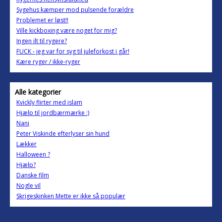
Sygehus kæmper mod pulsende forældre
Problemet er løst!!
Ville kickboxing være noget for mig?
Ingen ilt til rygere?
FUCK - jeg var for syg til juleforkost i går!
Kære ryger / ikke-ryger
Alle kategorier
Kvickly flirter med islam
Hjælp til jordbærmærke :)
Nani
Peter Viskinde efterlyser sin hund
Lækker
Halloween ?
Hjælp?
Danske film
Nogle vil
Skrigeskinken Mette er ikke så populær