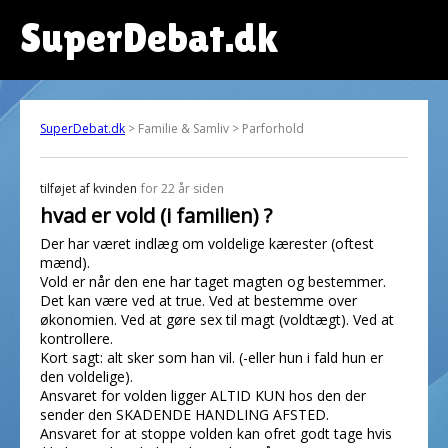
SuperDebat.dk
SuperDebat.dk
> Familie & Samliv > Parforhold
tilføjet af
kvinden
for 22 år siden
hvad er vold (i familien) ?
Der har været indlæg om voldelige kærester (oftest
mænd).
Vold er når den ene har taget magten og bestemmer.
Det kan være ved at true. Ved at bestemme over
økonomien. Ved at gøre sex til magt (voldtægt). Ved at
kontrollere.
Kort sagt: alt sker som han vil. (-eller hun i fald hun er
den voldelige).
Ansvaret for volden ligger ALTID KUN hos den der
sender den SKADENDE HANDLING AFSTED.
Ansvaret for at stoppe volden kan ofret godt tage hvis