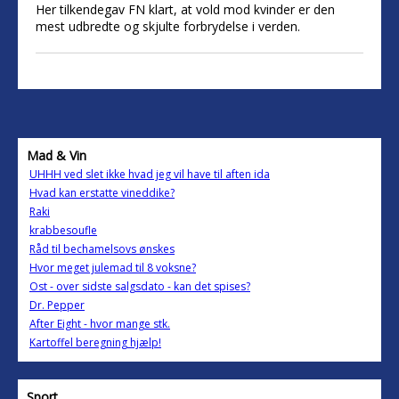
Her tilkendegav FN klart, at vold mod kvinder er den
mest udbredte og skjulte forbrydelse i verden.
Mad & Vin
UHHH ved slet ikke hvad jeg vil have til aften ida
Hvad kan erstatte vineddike?
Raki
krabbesoufle
Råd til bechamelsovs ønskes
Hvor meget julemad til 8 voksne?
Ost - over sidste salgsdato - kan det spises?
Dr. Pepper
After Eight - hvor mange stk.
Kartoffel beregning hjælp!
Sport