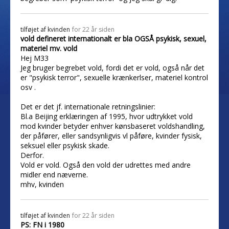
tilføjet af
kvinden
for 22 år siden
vold defineret internationalt er bla OGSÅ psykisk, sexuel,
materiel mv. vold
Hej M33
Jeg bruger begrebet vold, fordi det er vold, også når det
er "psykisk terror", sexuelle krænkerlser, materiel kontrol
osv .
Det er det jf. internationale retningslinier:
Bl.a Beijing erklæringen af 1995, hvor udtrykket vold
mod kvinder betyder enhver kønsbaseret voldshandling,
der påfører, eller sandsynligvis vl påføre, kvinder fysisk,
seksuel eller psykisk skade.
Derfor.
Vold er vold. Også den vold der udrettes med andre
midler end næverne.
mhv, kvinden
tilføjet af
kvinden
for 22 år siden
PS: FN i 1980