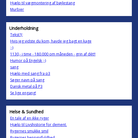
Hjælp til vægmontering af bøjlestang
Murbier
Underholdning
Tekst?(;
Hvis jeg vidste du kom, havde jeg bagt en kage
;-)
1130,- i time - 180.000 om måneden - grin af dét!!
Humor på Engelsk ;-)
sang
Hjælp med sang fra p3
Søger navn på sang
Dansk metal på P3
Se lige engang!
Helse & Sundhed
En tale af en ikke ryger
Hjælp til Livshistorie for dement.
Rygernes smukke smil
Rygernes hensynsfuldhed