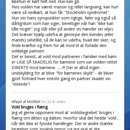
ikkehun er kørt helt ned. Hun kan gå.
Hvis volden har været massiv og /eller langvarig, kan hun
være så nedkørt, at hun får "Stockholm syndromet".
Hun ser hans synspunkter som rigtige, føler sig også så
dårlig/dum som han siger, berettiger når han "ikke kan
tåle noget" (og slår eller på anden vis hævder sin vilje).
Det kræver hjælp udefra at genrejse den kvindes (eller
mands) selvtillid, så de kan se udefra, hvad der sker, og
finde kræfter og frem for alt mod til at forlade den
voldelige partnerr.
Det er bevist, at vold mod partneren i familier med børn
er LIGE SÅ SKADELIG for børnene som var volden rettet
DIREKTE mod børnene. ......!!! Der er altså ingen
undskylding for at blive "for børnenes skyld" - de bliver
gjort fortræd hver eneste gang en partner skader sin
"elskede"!
tilføjet af
M33Kbh
for 22 år siden
Vold bruges i flæng
Jeg vil gerne opponere mod at 'voldsbegrebet' bruges i
flæng om ditten og datten. Hvorfor skal det hedde 'vold',
når det ikke er fysiske handlinger. Der er andre stærke
begreber som 'psykisk terror' og jeg skal gi' dig.