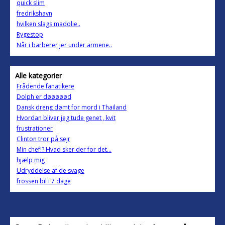
quick slim
fredrikshavn
hvilken slags madolie..
Rygestop
Når i barberer jer under armene..
Alle kategorier
Frådende fanatikere
Dolph er døøøøød
Dansk dreng dømt for mord i Thailand
Hvordan bliver jeg tude genet , kvit
frustrationer
Clinton tror på sejr
Min chef!? Hvad sker der for det...
hjælp mig
Udryddelse af de svage
frossen bil i 7 dage