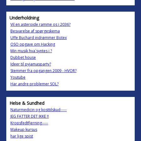
Underholdning
Vil en asteroide ramme os i 2036?
Besvarelse af spørgeskema
Uffe Buchard indrømmer Botex
OSO opgave om Hacking
Min musik hva´syntes i ?
Dubbet house
Ideer til pyjamasparty?
Stemmer fra opgangen 2009 - HVOR?
Youtube
Har andre problemer SOL?
Helse & Sundhed
Naturmedicin og kosttilskud-----
JEG FATTER DET IKKE !!
Kropsfedtfjerning-----
Makeup kursus
har lige spist