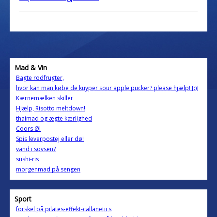
Mad & Vin
Bagte rodfrugter,
hvor kan man købe de kuyper sour apple pucker? please hjælp! [:)]
Kærnemælken skiller
Hjælp, Risotto meltdown!
thaimad og ægte kærlighed
Coors Øl
Spis leverpostej eller dø!
vand i sovsen?
sushi-ris
morgenmad på sengen
Sport
forskel på pilates-effekt-callanetics