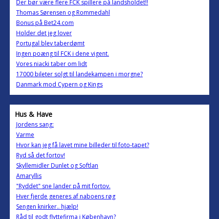
Der bør være flere FCK spillere på landsholdet!!
Thomas Sørensen og Rommedahl
Bonus på Bet24.com
Holder det jeg lover
Portugal blev taberdømt
Ingen poæng til FCK i dene vigent.
Vores niacki taber om lidt
17000 bileter solgt til landekampen i morgne?
Danmark mod Cypern og Kings
Hus & Have
Jordens sang:
Varme
Hvor kan jeg få lavet mine billeder til foto-tapet?
Ryd så det fortov!
Skyllemidler Dunlet og Softlan
Amaryllis
"Ryddet" sne lander på mit fortov.
Hver fjerde generes af naboens røg
Sengen knirker.. hjælp!
Råd til godt flyttefirma i København?