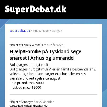
SuperDebat.dk
SuperDebat.dk
> Hus & Have > Boligen
tilføjet af
FamilieWessels
for 22 år siden
Hjælp!!Familie på Tyskland søge
snarest i Arhus og umrande!
Bolig søges hurtigst muli!
Bolig søges hurtigst muli Vi er en familie bestående af 2
voksne og 3 børn som søger et 1 hus eller en 4-5
værelse til overtagelse ca august.
Leje pr. md. max.5000
Indsklud max. 12000
tilføjet af
Anonym
for 22 år siden
www.ledigelejligheder.dk