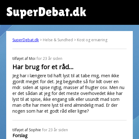
SuperDebat.dk
SuperDebat.dk
> Helse & Sundhed > Kost og ernæring
tilføjet af
Moi
for 23 år siden
Har brug for et råd...
Jeg har i længere tid haft lyst til at tabe mig, men ikke
gjordt meget for det. Jeg begyndte så for lidt over en
mdr. siden at spise rigtig, masser af frugter osv. Men nu
er det sådan at jeg for det meste overhovedet ikke har
lyst til at spise, ikke engang silk eller usundt mad som
man ofte har mere lyst til end almindelig mad. Er der
nogen som har et godt råd eller ligne?
tilføjet af
Sophie
for 23 år siden
Forslag