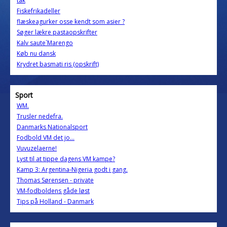
tak
Fiskefrikadeller
flæskeagurker osse kendt som asier ?
Søger lækre pastaopskrifter
Kalv saute´Marengo
Køb nu dansk
Krydret basmati ris (opskrift)
Sport
WM.
Trusler nedefra.
Danmarks Nationalsport
Fodbold VM det jo...
Vuvuzelaerne!
Lyst til at tippe dagens VM kampe?
Kamp 3: Argentina-Nigeria godt i gang.
Thomas Sørensen - private
VM-fodboldens gåde løst
Tips på Holland - Danmark