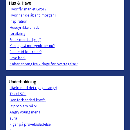
Hus & Have
Hvor får man et GPST?
Hvor har de åbent imorgen?
Inspiration
Husdyr ikke tilladt
forsikring
Smuk men farlig. ;-))
Kan jeg så morgenfruer nu?
Plantetid for træer?
Lave bad.
Køber sprang fra 2 dage før overtagelse?
Underholdning
Hjælp med det rigtige sang ;)
Tak til SOL
Den forbanded kræft!
Et problem på SOL
Angry young men !
aura
Piger på prøveløsladelse.