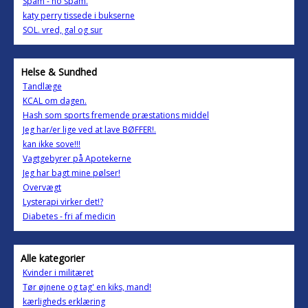
Spam - no spam.
katy perry tissede i bukserne
SOL. vred, gal og sur
Helse & Sundhed
Tandlæge
KCAL om dagen.
Hash som sports fremende præstations middel
Jeg har/er lige ved at lave BØFFER!.
kan ikke sove!!!
Vagtgebyrer på Apotekerne
Jeg har bagt mine pølser!
Overvægt
Lysterapi virker det!?
Diabetes - fri af medicin
Alle kategorier
Kvinder i militæret
Tør øjnene og tag' en kiks, mand!
kærligheds erklæring