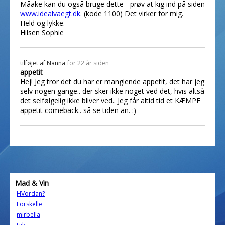
Måake kan du også bruge dette - prøv at kig ind på siden
www.idealvaegt.dk.
(kode 1100) Det virker for mig.
Held og lykke.
Hilsen Sophie
tilføjet af
Nanna
for 22 år siden
appetit
Hej! Jeg tror det du har er manglende appetit, det har jeg
selv nogen gange.. der sker ikke noget ved det, hvis altså
det selfølgelig ikke bliver ved.. Jeg får altid tid et KÆMPE
appetit comeback.. så se tiden an. :)
Mad & Vin
HVordan?
Forskelle
mirbella